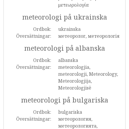
μετεωρολογία
meteorologi på ukrainska
Ordbok:
ukrainska
Översättningar:
метеоролог, метеорологія
meteorologi på albanska
Ordbok:
albanska
Översättningar:
meteorologjia,
meteorologji, Meteorology,
Meteorologjija,
Meteorologjisë
meteorologi på bulgariska
Ordbok:
bulgariska
Översättningar:
метеорология,
метеорологията,