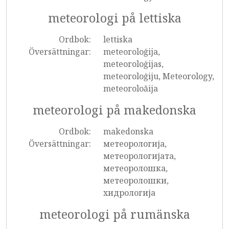
meteorologi på lettiska
Ordbok:
lettiska
Översättningar:
meteoroloģija,
meteoroloģijas,
meteoroloģiju, Meteorology,
meteoroloăija
meteorologi på makedonska
Ordbok:
makedonska
Översättningar:
метеорологија,
метеорологијата,
метеоролошка,
метеоролошки,
хидрологија
meteorologi på rumänska