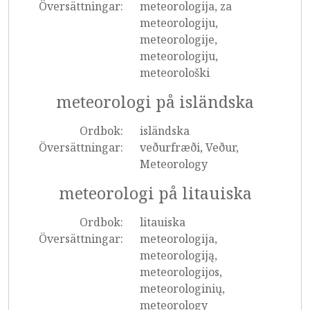
Översättningar:
meteorologija, za
meteorologiju,
meteorologije,
meteorologiju,
meteorološki
meteorologi på isländska
Ordbok:
isländska
Översättningar:
veðurfræði, Veður,
Meteorology
meteorologi på litauiska
Ordbok:
litauiska
Översättningar:
meteorologija,
meteorologiją,
meteorologijos,
meteorologinių,
meteorology