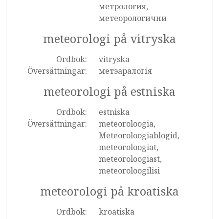
метрология,
метеорологични
meteorologi på vitryska
Ordbok:
vitryska
Översättningar:
метэаралогія
meteorologi på estniska
Ordbok:
estniska
Översättningar:
meteoroloogia,
Meteoroloogiablogid,
meteoroloogiat,
meteoroloogiast,
meteoroloogilisi
meteorologi på kroatiska
Ordbok:
kroatiska