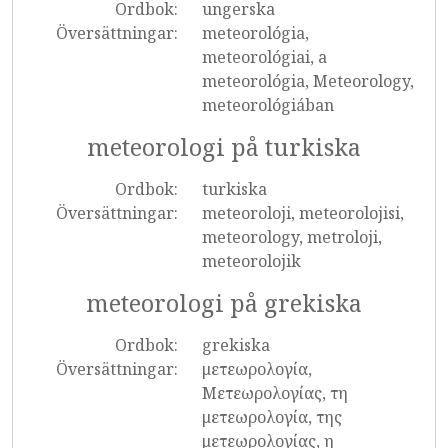
Ordbok:
ungerska
Översättningar:
meteorológia,
meteorológiai, a
meteorológia, Meteorology,
meteorológiában
meteorologi på turkiska
Ordbok:
turkiska
Översättningar:
meteoroloji, meteorolojisi,
meteorology, metroloji,
meteorolojik
meteorologi på grekiska
Ordbok:
grekiska
Översättningar:
μετεωρολογία,
Μετεωρολογίας, τη
μετεωρολογία, της
μετεωρολογίας, η