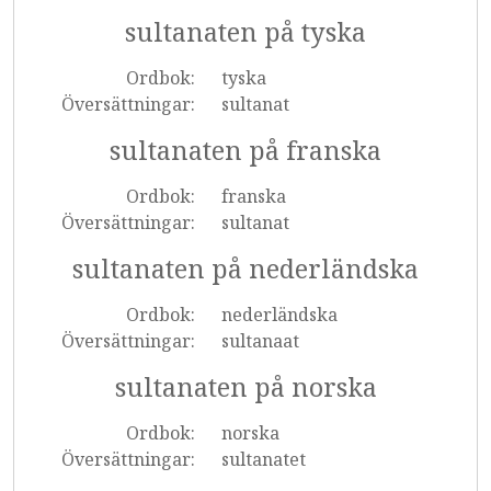
sultanaten på tyska
Ordbok:
tyska
Översättningar:
sultanat
sultanaten på franska
Ordbok:
franska
Översättningar:
sultanat
sultanaten på nederländska
Ordbok:
nederländska
Översättningar:
sultanaat
sultanaten på norska
Ordbok:
norska
Översättningar:
sultanatet