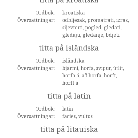
Ordbok:
kroatiska
Översättningar:
odbljesak, promatrati, izraz,
sijevnuti, pogled, gledati,
gledaju, gledanje, bdjeti
titta på isländska
Ordbok:
isländska
Översättningar:
bjarmi, horfa, svipur, útlit,
horfa á, að horfa, horft,
horft á
titta på latin
Ordbok:
latin
Översättningar:
facies, vultus
titta på litauiska