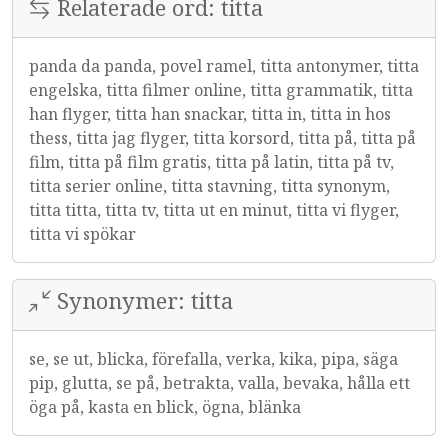
Relaterade ord: titta
panda da panda, povel ramel, titta antonymer, titta
engelska, titta filmer online, titta grammatik, titta
han flyger, titta han snackar, titta in, titta in hos
thess, titta jag flyger, titta korsord, titta på, titta på
film, titta på film gratis, titta på latin, titta på tv,
titta serier online, titta stavning, titta synonym,
titta titta, titta tv, titta ut en minut, titta vi flyger,
titta vi spökar
Synonymer: titta
se, se ut, blicka, förefalla, verka, kika, pipa, säga
pip, glutta, se på, betrakta, valla, bevaka, hålla ett
öga på, kasta en blick, ögna, blänka