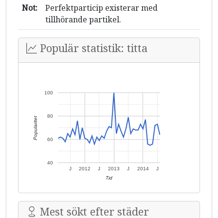
Not:
Perfektparticip existerar med
tillhörande partikel.
Populär statistik: titta
100
80
Popularitet
60
40
J
2012
J
2013
J
2014
J
Tid
Mest sökt efter städer