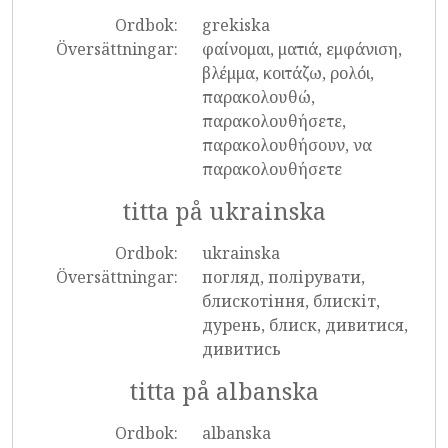
Ordbok:
grekiska
Översättningar:
φαίνομαι, ματιά, εμφάνιση,
βλέμμα, κοιτάζω, ρολόι,
παρακολουθώ,
παρακολουθήσετε,
παρακολουθήσουν, να
παρακολουθήσετε
titta på ukrainska
Ordbok:
ukrainska
Översättningar:
погляд, полірувати,
блискотіння, блискіт,
дурень, блиск, дивитися,
дивитись
titta på albanska
Ordbok:
albanska