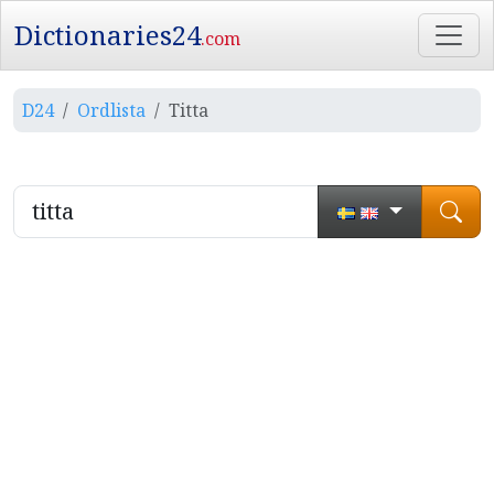
Dictionaries24
.com
D24
Ordlista
Titta