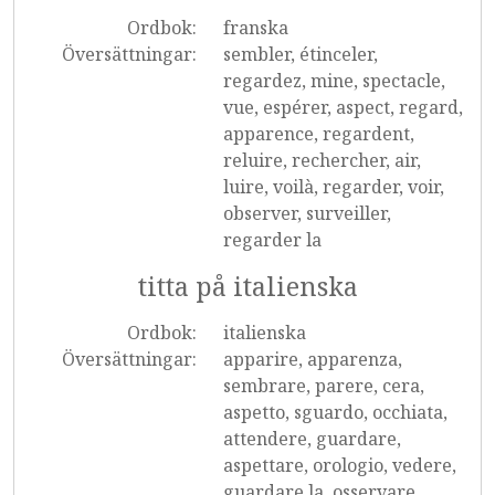
Ordbok:
franska
Översättningar:
sembler, étinceler,
regardez, mine, spectacle,
vue, espérer, aspect, regard,
apparence, regardent,
reluire, rechercher, air,
luire, voilà, regarder, voir,
observer, surveiller,
regarder la
titta på italienska
Ordbok:
italienska
Översättningar:
apparire, apparenza,
sembrare, parere, cera,
aspetto, sguardo, occhiata,
attendere, guardare,
aspettare, orologio, vedere,
guardare la, osservare