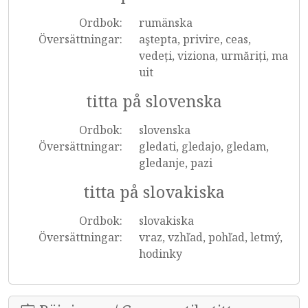
Ordbok:
rumänska
Översättningar:
aştepta, privire, ceas,
vedeți, viziona, urmăriți, ma
uit
titta på slovenska
Ordbok:
slovenska
Översättningar:
gledati, gledajo, gledam,
gledanje, pazi
titta på slovakiska
Ordbok:
slovakiska
Översättningar:
vraz, vzhľad, pohľad, letmý,
hodinky