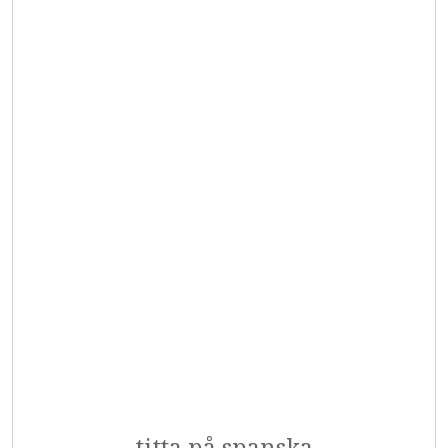
titta på spanska