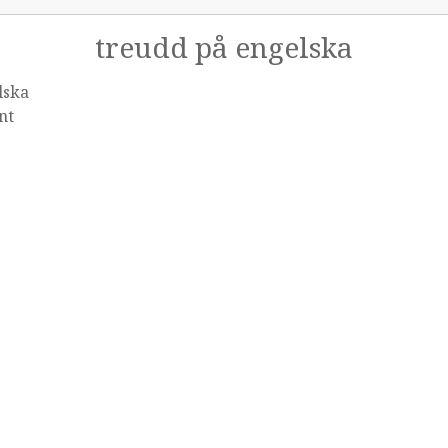
treudd på engelska
lska
nt