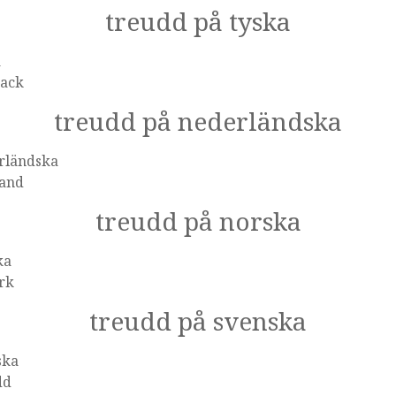
treudd på tyska
a
zack
treudd på nederländska
rländska
tand
treudd på norska
ka
rk
treudd på svenska
ska
dd