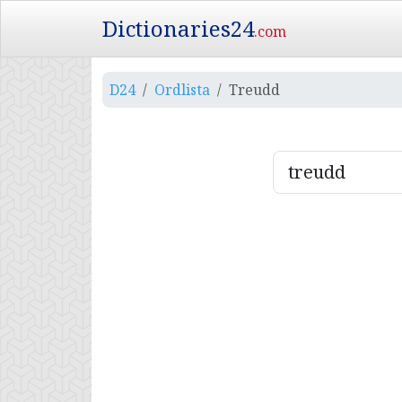
Dictionaries24
.com
D24
Ordlista
Treudd