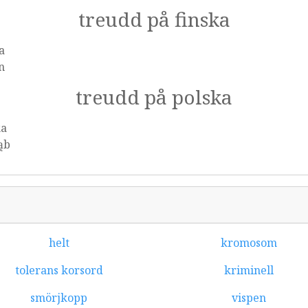
treudd på finska
a
n
treudd på polska
ka
ąb
helt
kromosom
tolerans korsord
kriminell
smörjkopp
vispen