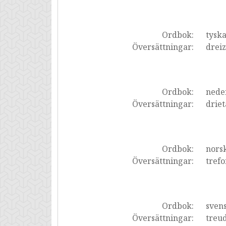
Ordbok:
tysk
Översättningar:
drei
Ordbok:
nede
Översättningar:
drie
Ordbok:
nors
Översättningar:
trefo
Ordbok:
sven
Översättningar:
treu