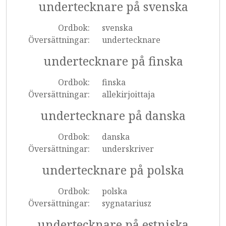
undertecknare på svenska
Ordbok:
svenska
Översättningar:
undertecknare
undertecknare på finska
Ordbok:
finska
Översättningar:
allekirjoittaja
undertecknare på danska
Ordbok:
danska
Översättningar:
underskriver
undertecknare på polska
Ordbok:
polska
Översättningar:
sygnatariusz
undertecknare på estniska