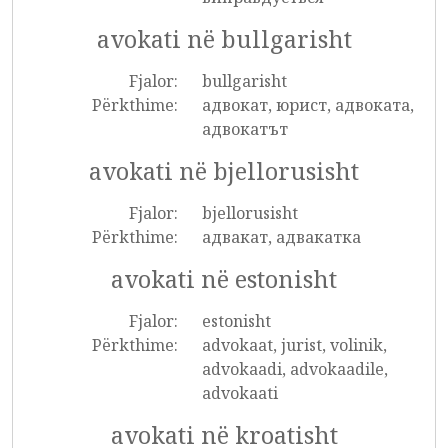
avokati në bullgarisht
Fjalor:
bullgarisht
Përkthime:
адвокат, юрист, адвоката,
адвокатът
avokati në bjellorusisht
Fjalor:
bjellorusisht
Përkthime:
адвакат, адвакатка
avokati në estonisht
Fjalor:
estonisht
Përkthime:
advokaat, jurist, volinik,
advokaadi, advokaadile,
advokaati
avokati në kroatisht