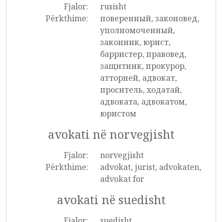
Fjalor:
rusisht
Përkthime:
поверенный, законовед,
уполномоченный,
законник, юрист,
барристер, правовед,
защитник, прокурор,
атторней, адвокат,
проситель, ходатай,
адвоката, адвокатом,
юристом
avokati në norvegjisht
Fjalor:
norvegjisht
Përkthime:
advokat, jurist, advokaten,
advokat for
avokati në suedisht
Fjalor:
suedisht