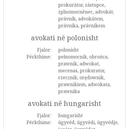
prokurátor, zástupce,
zplnomocněnec, advokát,
právník, advokátem,
právníka, právníkem
avokati në polonisht
Fjalor:
polonisht
Përkthime:
pełnomocnik, obrońca,
prawnik, adwokat,
mecenas, prokurator,
rzecznik, orędownik,
prawnikiem, adwokata,
prawnika
avokati në hungarisht
Fjalor:
hungarisht
Përkthime:
ügyvéd, ügyvédi, ügyvédje,