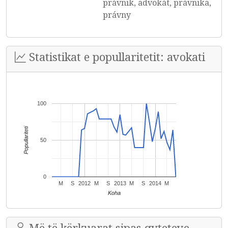
právnik, advokát, právnika,
právny
Statistikat e popullaritetit: avokati
100
Popullariteti
50
0
M
S
2012
M
S
2013
M
S
2014
M
Koha
Më të kërkuarat sipas qyteteve