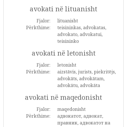
avokati në lituanisht
Fjalor:
lituanisht
Përkthime:
teisininkas, advokatas,
advokato, advokatui,
teisininko
avokati në letonisht
Fjalor:
letonisht
Përkthime:
aizstāvis, jurists, piekritējs,
advokāts, advokātam,
advokātu, advokāta
avokati në maqedonisht
Fjalor:
maqedonisht
Përkthime:
адвокатот, адвокат,
правник, адвокатот на