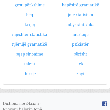
gosti përkthime
hapësirë gramatikë
heq
jote statistika
krijoj
mbys statistika
mjeshtër statistika
mustaqe
njëmijë gramatikë
psikiatër
sqep sinonime
sërisht
talent
tek
thirrje
zhyt
Dictionaries24.com -
Provoni fjalorin tonë