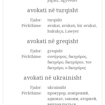
jogász, ügyvédet
avokati në turqisht
Fjalor:
turqisht
Përkthime:
avukat, avukatı, bir avukat,
hukukçu, Lawyer
avokati në greqisht
Fjalor:
greqisht
Përkthime:
συνήγορος, δικηγόρος,
δικηγόρο, δικηγόρου, τον
δικηγόρο, ο δικηγόρος
avokati në ukrainisht
Fjalor:
ukrainisht
Përkthime:
прокурор, повірений,
адвокат, закони, аторней,
виправдується