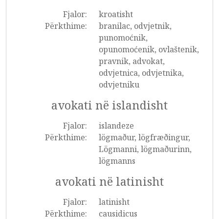
Fjalor:
kroatisht
Përkthime:
branilac, odvjetnik,
punomoćnik,
opunomoćenik, ovlaštenik,
pravnik, advokat,
odvjetnica, odvjetnika,
odvjetniku
avokati në islandisht
Fjalor:
islandeze
Përkthime:
lögmaður, lögfræðingur,
Lögmanni, lögmaðurinn,
lögmanns
avokati në latinisht
Fjalor:
latinisht
Përkthime:
causidicus