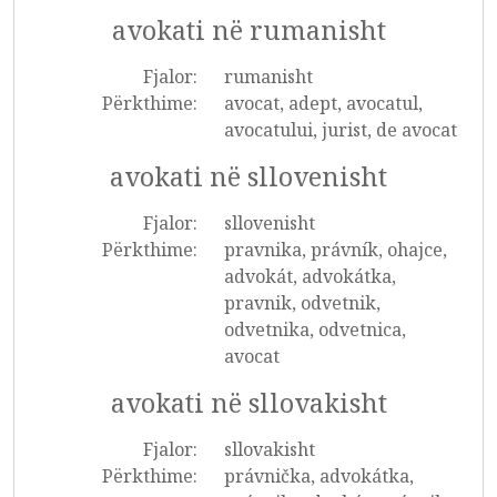
avokati në rumanisht
Fjalor:
rumanisht
Përkthime:
avocat, adept, avocatul,
avocatului, jurist, de avocat
avokati në sllovenisht
Fjalor:
sllovenisht
Përkthime:
pravnika, právník, ohajce,
advokát, advokátka,
pravnik, odvetnik,
odvetnika, odvetnica,
avocat
avokati në sllovakisht
Fjalor:
sllovakisht
Përkthime:
právnička, advokátka,