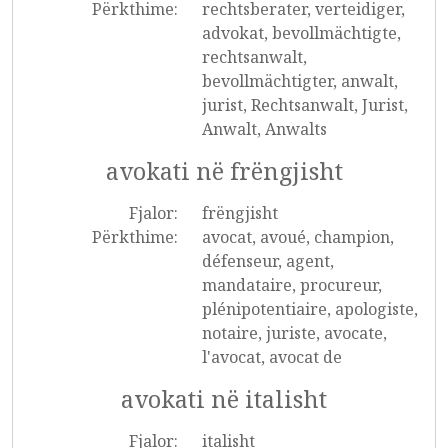
Përkthime:
rechtsberater, verteidiger,
advokat, bevollmächtigte,
rechtsanwalt,
bevollmächtigter, anwalt,
jurist, Rechtsanwalt, Jurist,
Anwalt, Anwalts
avokati në frëngjisht
Fjalor:
frëngjisht
Përkthime:
avocat, avoué, champion,
défenseur, agent,
mandataire, procureur,
plénipotentiaire, apologiste,
notaire, juriste, avocate,
l'avocat, avocat de
avokati në italisht
Fjalor:
italisht