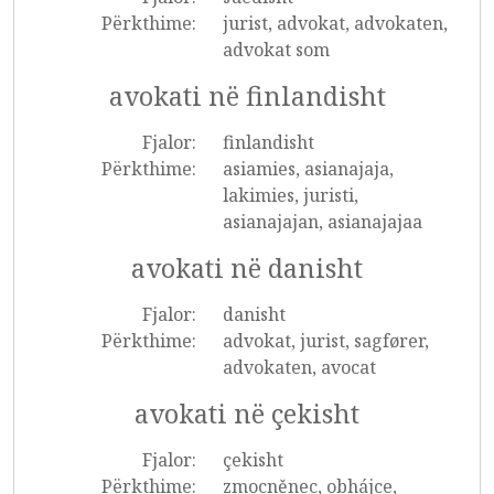
Përkthime:
jurist, advokat, advokaten,
advokat som
avokati në finlandisht
Fjalor:
finlandisht
Përkthime:
asiamies, asianajaja,
lakimies, juristi,
asianajajan, asianajajaa
avokati në danisht
Fjalor:
danisht
Përkthime:
advokat, jurist, sagfører,
advokaten, avocat
avokati në çekisht
Fjalor:
çekisht
Përkthime:
zmocněnec, obhájce,