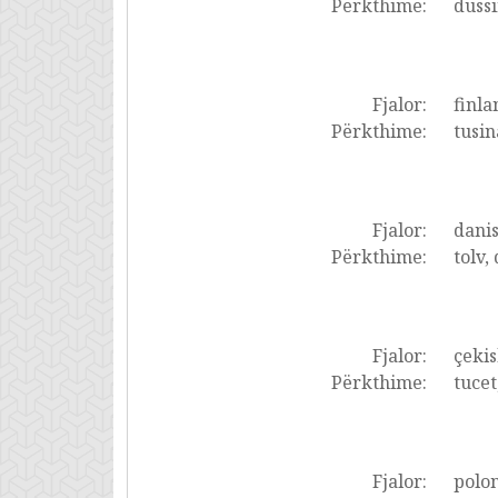
Përkthime:
dussi
Fjalor:
finla
Përkthime:
tusin
Fjalor:
dani
Përkthime:
tolv,
Fjalor:
çekis
Përkthime:
tucet
Fjalor:
polon