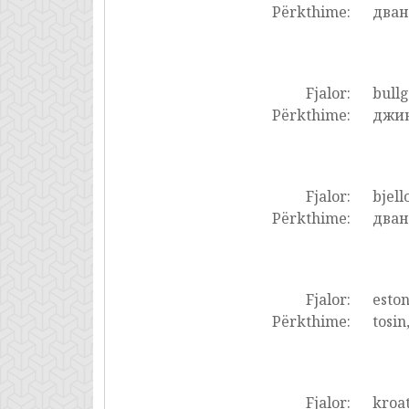
Përkthime:
дван
Fjalor:
bullg
Përkthime:
джин
Fjalor:
bjell
Përkthime:
дван
Fjalor:
eston
Përkthime:
tosin
Fjalor:
kroat