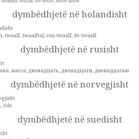
 abaixo, dúzia, de doze, doze anos
dymbëdhjetë në holandisht
disht
n, twaalf, twaalftal, van twaalf, de twaalf
dymbëdhjetë në rusisht
ht
на, масса, двенадцать, двенадцати, двенадцатью
dymbëdhjetë në norvegjisht
gjisht
, tolv
dymbëdhjetë në suedisht
sht