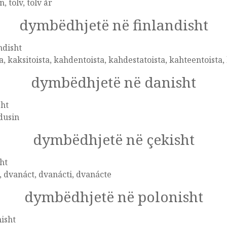
n, tolv, tolv år
dymbëdhjetë në finlandisht
ndisht
a, kaksitoista, kahdentoista, kahdestatoista, kahteentoist
dymbëdhjetë në danisht
sht
 dusin
dymbëdhjetë në çekisht
ht
, dvanáct, dvanácti, dvanácte
dymbëdhjetë në polonisht
isht