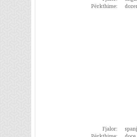
Përkthime:
dozen
Fjalor:
spanj
Përkthime:
doce,