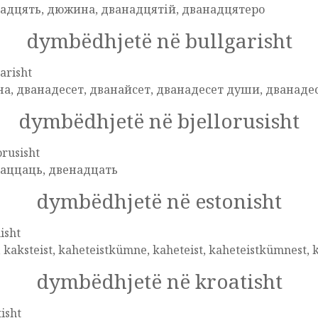
адцять, дюжина, дванадцятій, дванадцятеро
dymbëdhjetë në bullgarisht
arisht
а, дванадесет, дванайсет, дванадесет души, дванаде
dymbëdhjetë në bjellorusisht
orusisht
аццаць, двенадцать
dymbëdhjetë në estonisht
isht
, kaksteist, kaheteistkümne, kaheteist, kaheteistkümnest,
dymbëdhjetë në kroatisht
isht