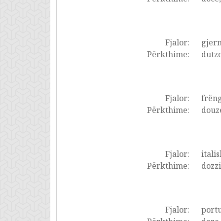
Fjalor:
gjer
Përkthime:
dutze
Fjalor:
frëng
Përkthime:
douze
Fjalor:
italis
Përkthime:
dozzi
Fjalor:
portu