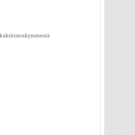
a, kaksitoistakymmentä