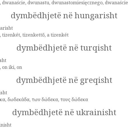
n, dwanaście, dwunastu, dwunastomiesięcznego, dwanaście
dymbëdhjetë në hungarisht
arisht
, tizenkét, tizenkettő, a tizenkét
dymbëdhjetë në turqisht
sht
, on iki, on
dymbëdhjetë në greqisht
isht
κα, δωδεκάδα, των δώδεκα, τους δώδεκα
dymbëdhjetë në ukrainisht
nisht