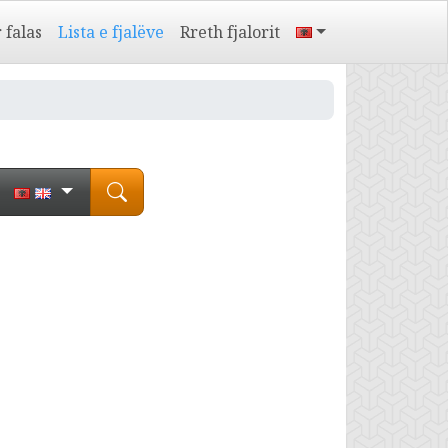
 falas
Lista e fjalëve
Rreth fjalorit