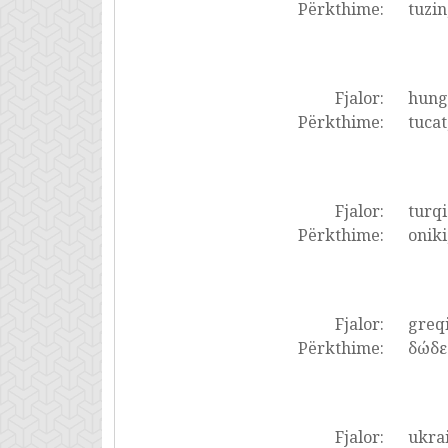
Përkthime:
tuzi
Fjalor:
hung
Përkthime:
tucat
Fjalor:
turqi
Përkthime:
oniki
Fjalor:
greq
Përkthime:
δώδε
Fjalor:
ukrai