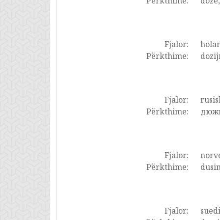
Përkthime:
doze,
Fjalor:
holan
Përkthime:
dozij
Fjalor:
rusis
Përkthime:
дюжи
Fjalor:
norve
Përkthime:
dusin
Fjalor:
suedi