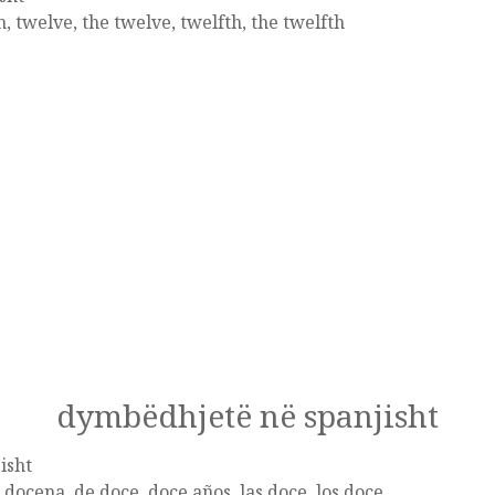
, twelve, the twelve, twelfth, the twelfth
dymbëdhjetë në spanjisht
isht
 docena, de doce, doce años, las doce, los doce