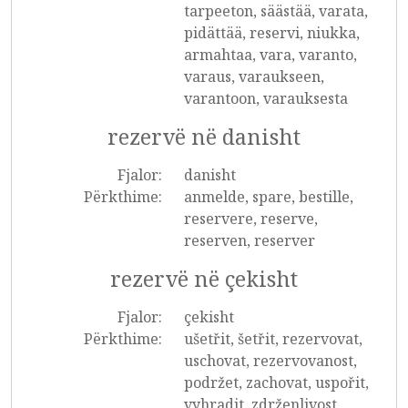
tarpeeton, säästää, varata,
pidättää, reservi, niukka,
armahtaa, vara, varanto,
varaus, varaukseen,
varantoon, varauksesta
rezervë në danisht
Fjalor:
danisht
Përkthime:
anmelde, spare, bestille,
reservere, reserve,
reserven, reserver
rezervë në çekisht
Fjalor:
çekisht
Përkthime:
ušetřit, šetřit, rezervovat,
uschovat, rezervovanost,
podržet, zachovat, uspořit,
vyhradit, zdrženlivost,