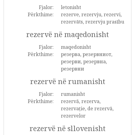
Fjalor:
letonisht
Përkthime:
rezerve, rezervju, rezervi,
rezervāts, rezervju prasību
rezervë në maqedonisht
Fjalor:
maqedonisht
Përkthime:
резерва, резервниот,
резерви, резервна,
резервни
rezervë në rumanisht
Fjalor:
rumanisht
Përkthime:
rezervă, rezerva,
rezervație, de rezervă,
rezervelor
rezervë në sllovenisht