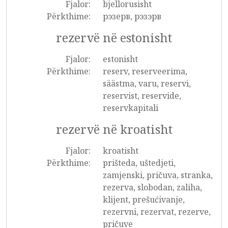
Fjalor:
bjellorusisht
Përkthime:
рэзерв, рэзэрв
rezervë në estonisht
Fjalor:
estonisht
Përkthime:
reserv, reserveerima,
säästma, varu, reservi,
reservist, reservide,
reservkapitali
rezervë në kroatisht
Fjalor:
kroatisht
Përkthime:
prišteda, uštedjeti,
zamjenski, pričuva, stranka,
rezerva, slobodan, zaliha,
klijent, prešućivanje,
rezervni, rezervat, rezerve,
pričuve