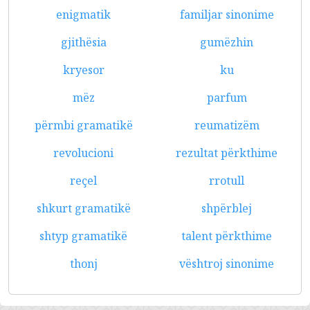
enigmatik
familjar sinonime
gjithësia
gumëzhin
kryesor
ku
mëz
parfum
përmbi gramatikë
reumatizëm
revolucioni
rezultat përkthime
reçel
rrotull
shkurt gramatikë
shpërblej
shtyp gramatikë
talent përkthime
thonj
vështroj sinonime