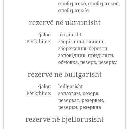
αποθεματικό, αποθεματικού,
αποθεματικών
rezervë në ukrainisht
Fjalor:
ukrainisht
Përkthime:
зберігання, зайвий,
збереження, берегти,
заповідник, приділяти,
обмовка, резерв, резерву
rezervë në bullgarisht
Fjalor:
bullgarisht
Përkthime:
запазвам, резерв,
резерват, резервен,
резерви, резервна
rezervë në bjellorusisht