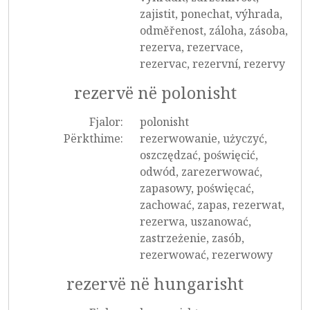
zajistit, ponechat, výhrada,
odměřenost, záloha, zásoba,
rezerva, rezervace,
rezervac, rezervní, rezervy
rezervë në polonisht
Fjalor:
polonisht
Përkthime:
rezerwowanie, użyczyć,
oszczędzać, poświęcić,
odwód, zarezerwować,
zapasowy, poświęcać,
zachować, zapas, rezerwat,
rezerwa, uszanować,
zastrzeżenie, zasób,
rezerwować, rezerwowy
rezervë në hungarisht