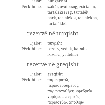
Fjalor:
hungarisht
Përkthime:
szikár, óvatosság, zsírtalan,
tartaléksereg, tartalék,
park, tartalékot, tartalékba,
tartalékból
rezervë në turqisht
Fjalor:
turqisht
Përkthime:
rezerv, yedek, karşılık,
rezervi, yedekler
rezervë në greqisht
Fjalor:
greqisht
Përkthime:
παρακρατώ,
περισσευούμενος,
παρακαταθήκη, εφεδρεία,
χαρίζω, εφεδρικός,
περισσεύω, απόθεμα,