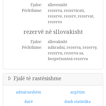
Fjalor:
sllovenisht
Përkthime:
rezerva, rezervirati,
rezerve, rezerv, rezervat,
rezervo
rezervë në sllovakisht
Fjalor:
sllovakisht
Përkthime:
náhradní, rezerva, rezervy,
rezervu, rezerva sa,
bezpečnostná rezerva
Fjalë të rastësishme
admirueshëm
argëtim
darë
dush statistika