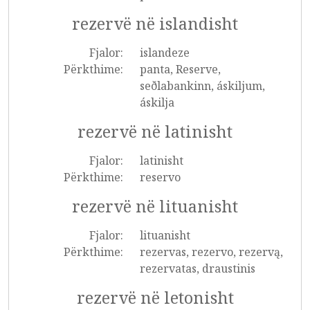
rezervë në islandisht
Fjalor:
islandeze
Përkthime:
panta, Reserve,
seðlabankinn, áskiljum,
áskilja
rezervë në latinisht
Fjalor:
latinisht
Përkthime:
reservo
rezervë në lituanisht
Fjalor:
lituanisht
Përkthime:
rezervas, rezervo, rezervą,
rezervatas, draustinis
rezervë në letonisht