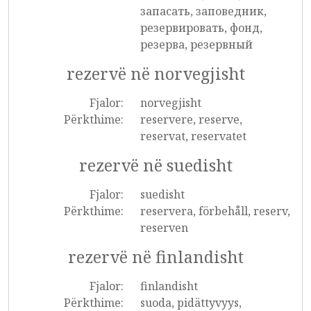
запасать, заповедник,
резервировать, фонд,
резерва, резервный
rezervë në norvegjisht
Fjalor:
norvegjisht
Përkthime:
reservere, reserve,
reservat, reservatet
rezervë në suedisht
Fjalor:
suedisht
Përkthime:
reservera, förbehåll, reserv,
reserven
rezervë në finlandisht
Fjalor:
finlandisht
Përkthime:
suoda, pidättyvyys,