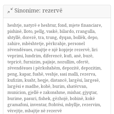
Sinonime: rezervë
heshtje, natyrë e heshtur, fond, mjete financiare,
pishinë, lloto, pellg, vaskë, bilardo, rrangulla,
shtyllë, dorezë, tra, trung, dyqan, bollëk, depo,
zahire, mbështetje, përkrahje, personel
zëvendësues, ruajtje e një kopjeje rezervë, liri
veprimi, lundrim, diferencë, kufi, anë, buzë,
tepricë, furnizim, pajisje, nozullim, ofertë,
zëvendësues i përkohshëm, depozitë, depozitim,
peng, kapar, fushë, veshje, sasi malli, rezerva,
kufizim, kusht, heqje, distancë, largësi, largesë,
largësi e madhe, kohë, burim, shatërvan,
municion, gjellë e zakonshme, mishar, gjyqtar,
burime, pasuri, fishek, gëzhojë, bobinë, kokë
gramafoni, inventar, ftohtësi, mbyllje, rezervim,
vërejtje, mbajtje në rezervë