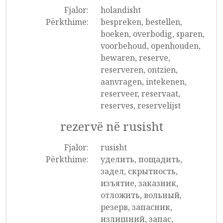
Fjalor:
holandisht
Përkthime:
bespreken, bestellen,
boeken, overbodig, sparen,
voorbehoud, openhouden,
bewaren, reserve,
reserveren, ontzien,
aanvragen, intekenen,
reserveer, reservaat,
reserves, reservelijst
rezervë në rusisht
Fjalor:
rusisht
Përkthime:
уделить, пощадить,
задел, скрытность,
изъятие, заказник,
отложить, вольный,
резерв, запасник,
излишний, запас,