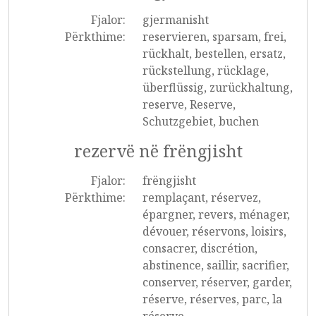
Fjalor:
gjermanisht
Përkthime:
reservieren, sparsam, frei,
rückhalt, bestellen, ersatz,
rückstellung, rücklage,
überflüssig, zurückhaltung,
reserve, Reserve,
Schutzgebiet, buchen
rezervë në frëngjisht
Fjalor:
frëngjisht
Përkthime:
remplaçant, réservez,
épargner, revers, ménager,
dévouer, réservons, loisirs,
consacrer, discrétion,
abstinence, saillir, sacrifier,
conserver, réserver, garder,
réserve, réserves, parc, la