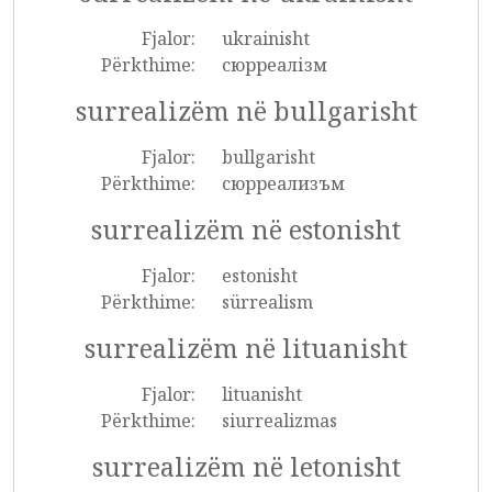
Fjalor:
ukrainisht
Përkthime:
сюрреалізм
surrealizëm në bullgarisht
Fjalor:
bullgarisht
Përkthime:
сюрреализъм
surrealizëm në estonisht
Fjalor:
estonisht
Përkthime:
sürrealism
surrealizëm në lituanisht
Fjalor:
lituanisht
Përkthime:
siurrealizmas
surrealizëm në letonisht