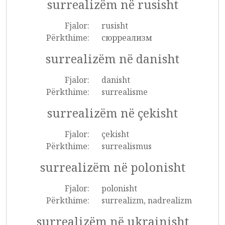
surrealizëm në rusisht
Fjalor:
rusisht
Përkthime:
сюрреализм
surrealizëm në danisht
Fjalor:
danisht
Përkthime:
surrealisme
surrealizëm në çekisht
Fjalor:
çekisht
Përkthime:
surrealismus
surrealizëm në polonisht
Fjalor:
polonisht
Përkthime:
surrealizm, nadrealizm
surrealizëm në ukrainisht