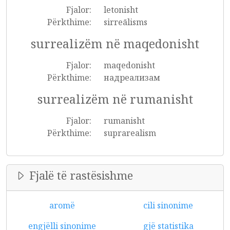
Fjalor:
letonisht
Përkthime:
sirreālisms
surrealizëm në maqedonisht
Fjalor:
maqedonisht
Përkthime:
надреализам
surrealizëm në rumanisht
Fjalor:
rumanisht
Përkthime:
suprarealism
Fjalë të rastësishme
aromë
cili sinonime
engjëlli sinonime
gjë statistika