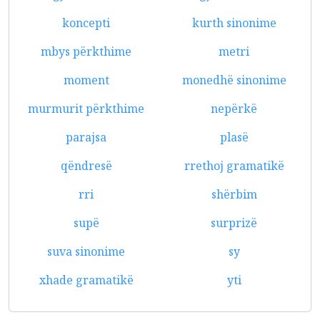
koncepti
kurth sinonime
mbys përkthime
metri
moment
monedhë sinonime
murmurit përkthime
nepërkë
parajsa
plasë
qëndresë
rrethoj gramatikë
rri
shërbim
supë
surprizë
suva sinonime
sy
xhade gramatikë
yti