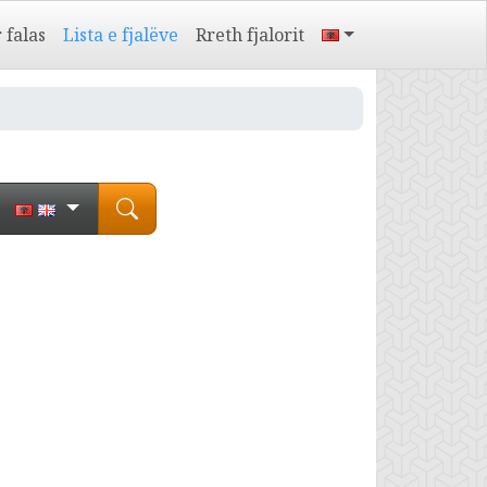
 falas
Lista e fjalëve
Rreth fjalorit