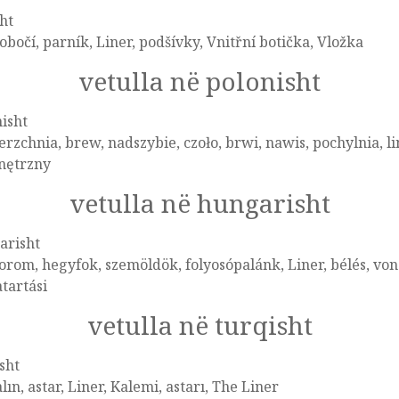
ht
 obočí, parník, Liner, podšívky, Vnitřní botička, Vložka
vetulla në polonisht
isht
rzchnia, brew, nadszybie, czoło, brwi, nawis, pochylnia, lin
ętrzny
vetulla në hungarisht
arisht
rom, hegyfok, szemöldök, folyosópalánk, Liner, bélés, vona
tartási
vetulla në turqisht
sht
alın, astar, Liner, Kalemi, astarı, The Liner