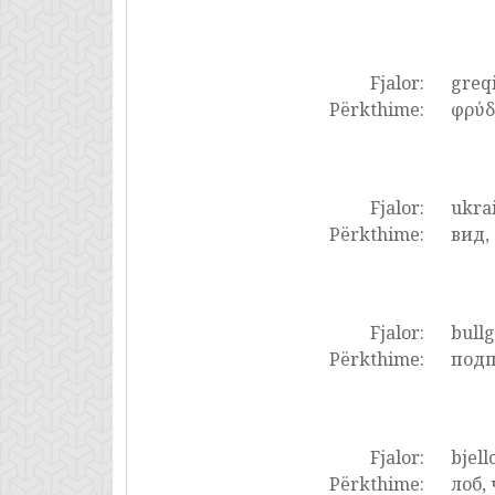
Fjalor:
greq
Përkthime:
φρύδι
Fjalor:
ukrai
Përkthime:
вид,
Fjalor:
bullg
Përkthime:
подп
Fjalor:
bjell
Përkthime:
лоб,