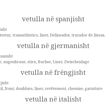
vetulla në spanjisht
isht
 testuz, transatlántico, liner, Delineador, trazador de líneas
vetulla në gjermanisht
manisht
, augenbraue, stirn, Buchse, Liner, Zwischenlage
vetulla në frëngjisht
jisht
il, front, doublure, liner, revêtement, chemise, garniture
vetulla në italisht