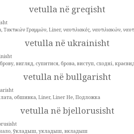
vetulla në greqisht
isht
, Τακτικών Γραμμών, Liner, ναυτιλιακές, ναυτιλιακών, ναυτ
vetulla në ukrainisht
nisht
 брову, вигляд, супитися, брова, виступ, сходні, краєв
vetulla në bullgarisht
arisht
лата, обшивка, Liner, Liner Не, Подложка
vetulla në bjellorusisht
orusisht
 чало, ўкладыш, укладыш, вкладыш