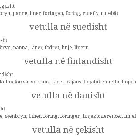
gjisht
ryn, panne, liner, foringen, foring, rutefly, rutebåt
vetulla në suedisht
sht
ryn, panna, Liner, fodret, linje, linern
vetulla në finlandisht
ndisht
 kulmakarva, vuoraus, Liner, rajaus, linjaliikennettä, linja
vetulla në danisht
sht
, øjenbryn, Liner, foring, foringen, linjekonferencer, linje
vetulla në çekisht