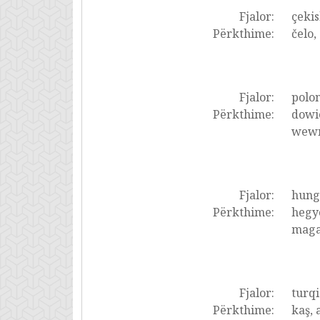
Fjalor:
çekis
Përkthime:
čelo,
Fjalor:
polon
Përkthime:
dowie
wewn
Fjalor:
hung
Përkthime:
hegyo
maga
Fjalor:
turqi
Përkthime:
kaş, 