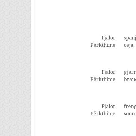
Fjalor:
spanj
Përkthime:
ceja,
Fjalor:
gjer
Përkthime:
braue
Fjalor:
frëng
Përkthime:
sourc