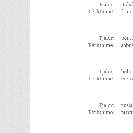
Fjalor:
italis
Përkthime:
front
Fjalor:
portu
Përkthime:
sobra
Fjalor:
holan
Përkthime:
wenkb
Fjalor:
rusis
Përkthime:
выст