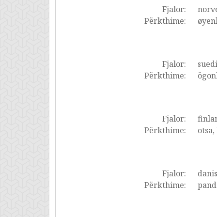
Fjalor:
norve
Përkthime:
øyenb
Fjalor:
suedi
Përkthime:
ögonb
Fjalor:
finla
Përkthime:
otsa,
Fjalor:
dani
Përkthime:
pande