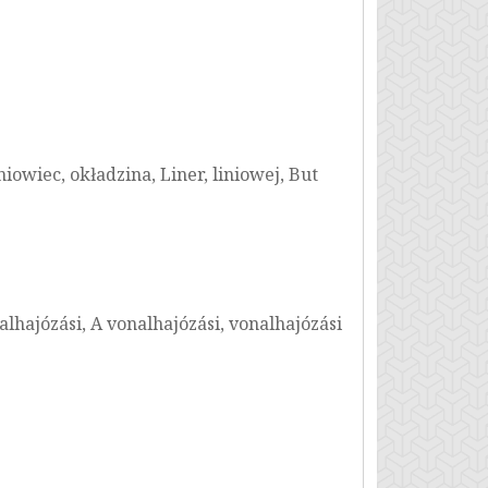
iowiec, okładzina, Liner, liniowej, But
lhajózási, A vonalhajózási, vonalhajózási