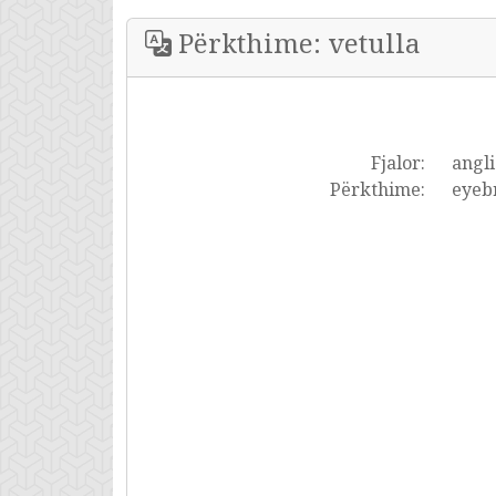
Përkthime: vetulla
Fjalor:
angli
Përkthime:
eyebr