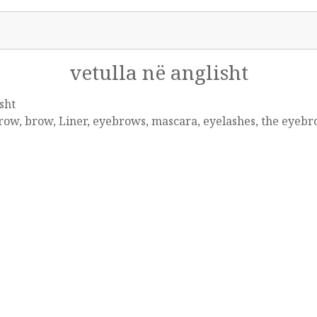
vetulla në anglisht
sht
ow, brow, Liner, eyebrows, mascara, eyelashes, the eyeb