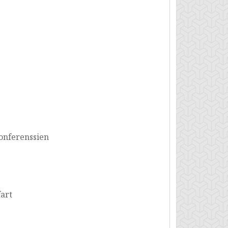
konferenssien
fart