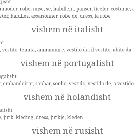
jisht
moder, robe, mise, se, habillent, panser, ficeler, costume, a
ter, habillez, assaisonner, robe de, dress, la robe
vishem në italisht
ht
, vestito, tenuta, ammannire, vestito da, il vestito, abito da
vishem në portugalisht
galisht
r, embandeirar, sonhar, sonho, vestido, vestido de, o vestido
vishem në holandisht
disht
, jurk, kleding, dress, jurkje, kleden
vishem në rusisht