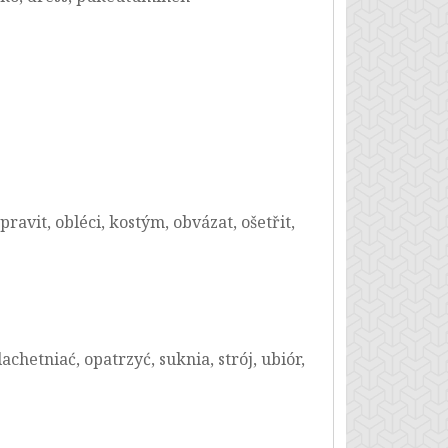
upravit, obléci, kostým, obvázat, ošetřit,
hetniać, opatrzyć, suknia, strój, ubiór,