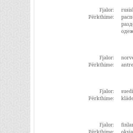
Fjalor:
rusis
Përkthime:
расп
разд
одеж
Fjalor:
norve
Përkthime:
antre
Fjalor:
suedi
Përkthime:
kläde
Fjalor:
finla
Përkthime:
oksia