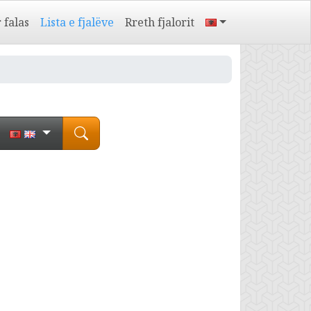
 falas
Lista e fjalëve
Rreth fjalorit