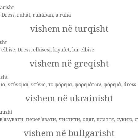
arisht
 Dress, ruhát, ruhában, a ruha
vishem në turqisht
sht
, elbise, Dress, elbisesi, kıyafet, bir elbise
vishem në greqisht
isht
α, ντύνομαι, ντύνω, το φόρεμα, φορεμάτων, φόρεμά, dress
vishem në ukrainisht
nisht
в'язувати, перев'язати, чистити, одяг, плаття, сукню, с
vishem në bullgarisht