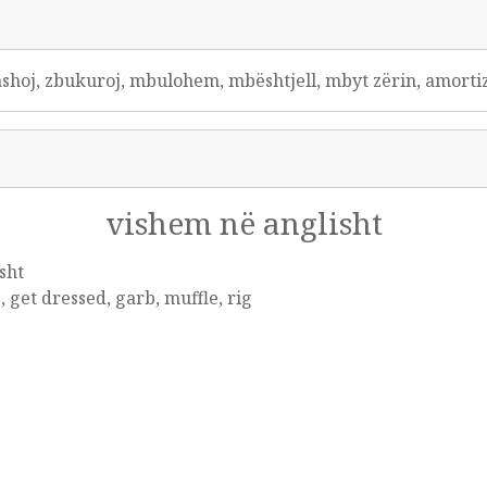
fashoj, zbukuroj, mbulohem, mbështjell, mbyt zërin, amorti
vishem në anglisht
sht
, get dressed, garb, muffle, rig