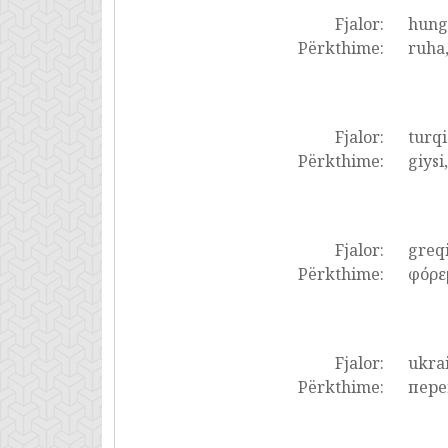
Fjalor:
hung
Përkthime:
ruha,
Fjalor:
turqi
Përkthime:
giysi
Fjalor:
greq
Përkthime:
φόρεμ
Fjalor:
ukrai
Përkthime:
пере