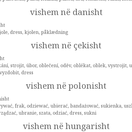
vishem në danisht
sht
kjole, dress, kjolen, påklædning
vishem në çekisht
ht
ání, strojit, úbor, oblečení, oděv, oblékat, oblek, vystrojit, 
 vyzdobit, dress
vishem në polonisht
isht
ywać, frak, odziewać, ubierać, bandażować, sukienka, uszlac
ządzać, ubranie, szata, odziać, dress, sukni
vishem në hungarisht