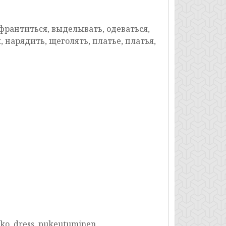
франтиться, выделывать, одеваться,
 нарядить, щеголять, платье, платья,
ekko, dress, pukeutuminen