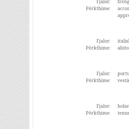
Fjalor:
frëng
Përkthime:
accom
apprê
Fjalor:
italis
Përkthime:
abito
Fjalor:
portu
Përkthime:
vesti
Fjalor:
holan
Përkthime:
tenue