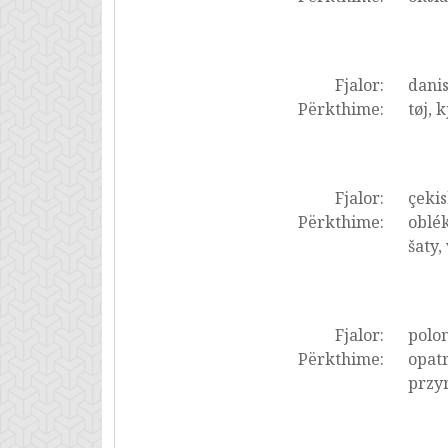
Fjalor:
dani
Përkthime:
tøj, 
Fjalor:
çekis
Përkthime:
oblék
šaty,
Fjalor:
polon
Përkthime:
opatr
przyr