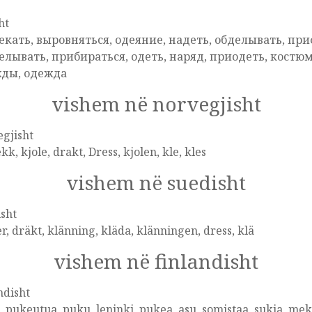
ht
екать, выровняться, одеяние, надеть, обделывать, при
елывать, прибираться, одеть, наряд, приодеть, костюм,
ды, одежда
vishem në norvegjisht
gjisht
kk, kjole, drakt, Dress, kjolen, kle, kles
vishem në suedisht
sht
r, dräkt, klänning, kläda, klänningen, dress, klä
vishem në finlandisht
ndisht
, pukeutua, puku, leninki, pukea, asu, somistaa, sukia, m