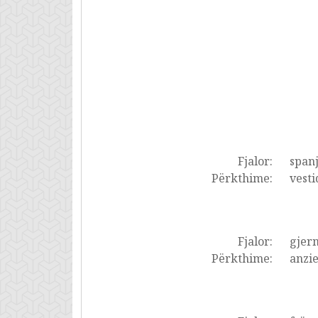
Fjalor:
spanj
Përkthime:
vesti
Fjalor:
gjer
Përkthime:
anzie