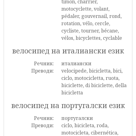
timon, charrier,
motocyclette, volant,
pédaler, gouvernail, rond,
rotation, vélo, cercle,
cycliste, tourner, bécane,
vélos, bicyclettes, cyclable
велосипед на италиански език
Речник:
италиански
Преводи:
velocipede, bicicletta, bici,
ciclo, motocicletta, ruota,
biciclette, di biciclette, della
bicicletta
велосипед на португалски език
Речник:
португалски
Преводи:
ciclo, bicicleta, roda,
motocicleta, cibernética,