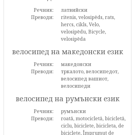
Речник:
латвийски
Преводи:
ritenis, velosipēds, rats,
hercs, cikls, Velo,
velosipēdu, Bicycle,
velosipēda
велосипед на македонски език
Речник:
македонски
Преводи:
тркалото, велосипедот,
велосипед вашиот,
велосипеди
велосипед на румънски език
Речник:
румънски
Преводи:
roată, motocicletă, bicicletă,
ciclu, biciclete, bicicleta, de
biciclete, Împrumut de