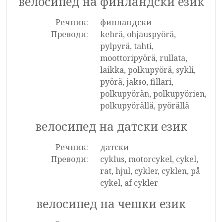
велосипед на финландски език
Речник:
финландски
Преводи:
kehrä, ohjauspyörä,
pylpyrä, tahti,
moottoripyörä, rullata,
laikka, polkupyörä, sykli,
pyörä, jakso, fillari,
polkupyörän, polkupyörien,
polkupyörällä, pyörällä
велосипед на датски език
Речник:
датски
Преводи:
cyklus, motorcykel, cykel,
rat, hjul, cykler, cyklen, på
cykel, af cykler
велосипед на чешки език