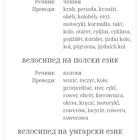
Речник:
чешки
Преводи:
kruh, perioda, kroužit,
oběh, koloběh, vézt,
motocykl, kormidlo, takt,
kolo, otáčet, cyklus, cyklista,
pojíždět, kutálet, jízdní kolo,
kol, půjčovna, jízdních kol
велосипед на полски език
Речник:
полски
Преводи:
wozić, toczyć, koło,
przejeżdżać, ster, cykl,
rower, obrót, kierownica,
okres, kręcić, motocykl,
rowerów, bicycle, roweru,
rowerowa
велосипед на унгарски език