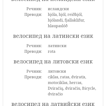
Речник:
исландски
Преводи:
hjóla, hjól, reiðhjól,
hjólandi, fjallaklifur,
hlaupaslóð
велосипед на латински език
Речник:
латински
Преводи:
rota
велосипед на литовски език
Речник:
литовски
Преводи:
ciklas, ratas, dviratis,
motociklas, hercas,
Dviračių, dviračiu, Bicycle,
dviračio
велосипед на латвийски език