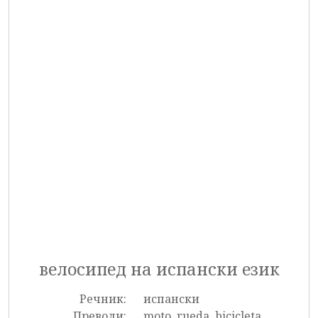
велосипед на испански език
Речник:
испански
Преводи:
moto, rueda, bicicleta,