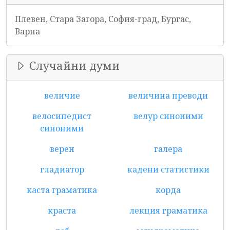
Плевен, Стара Загора, София-град, Бургас,
Варна
Случайни думи
величие
величина преводи
велосипедист
велур синоними
синоними
верен
галера
гладиатор
кадени статистики
каста граматика
корда
краста
лекция граматика