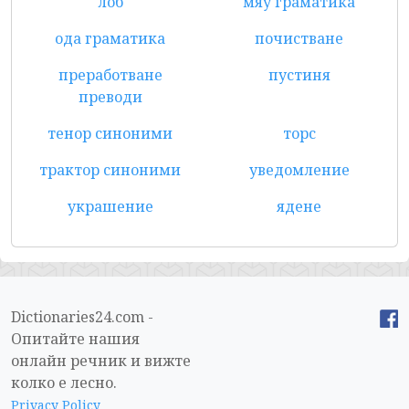
лоб
мяу граматика
ода граматика
почистване
преработване
пустиня
преводи
тенор синоними
торс
трактор синоними
уведомление
украшение
ядене
Dictionaries24.com -
Опитайте нашия
онлайн речник и вижте
колко е лесно.
Privacy Policy