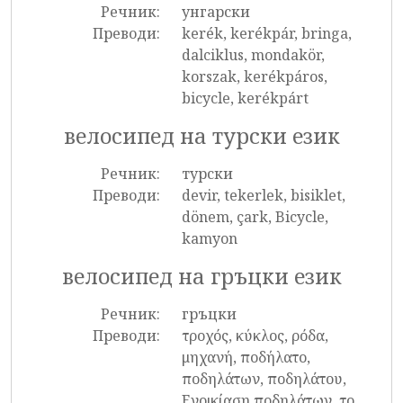
Речник:
унгарски
Преводи:
kerék, kerékpár, bringa,
dalciklus, mondakör,
korszak, kerékpáros,
bicycle, kerékpárt
велосипед на турски език
Речник:
турски
Преводи:
devir, tekerlek, bisiklet,
dönem, çark, Bicycle,
kamyon
велосипед на гръцки език
Речник:
гръцки
Преводи:
τροχός, κύκλος, ρόδα,
μηχανή, ποδήλατο,
ποδηλάτων, ποδηλάτου,
Ενοικίαση ποδηλάτων, το