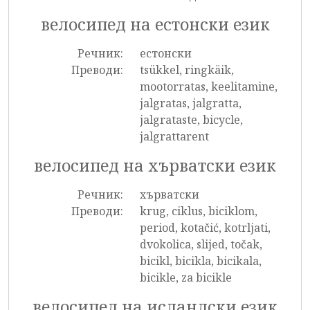
велосипед на естонски език
Речник:
естонски
Преводи:
tsükkel, ringkäik,
mootorratas, keelitamine,
jalgratas, jalgratta,
jalgrataste, bicycle,
jalgrattarent
велосипед на хърватски език
Речник:
хърватски
Преводи:
krug, ciklus, biciklom,
period, kotačić, kotrljati,
dvokolica, slijed, točak,
bicikl, bicikla, bicikala,
bicikle, za bicikle
велосипед на исландски език