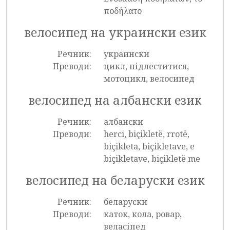
ποδήλατο
велосипед на украински език
Речник:
украински
Преводи:
цикл, підлеститися,
мотоцикл, велосипед
велосипед на албански език
Речник:
албански
Преводи:
herci, biçikletë, rrotë,
biçikleta, biçikletave, e
biçikletave, biçikletë me
велосипед на беларуски език
Речник:
беларуски
Преводи:
каток, кола, ровар,
веласіпед