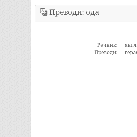
Преводи: ода
Речник:
англ
Преводи:
repas