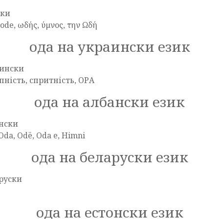
цки
ode, ωδής, ύμνος, την Ωδή
ода на украински език
ински
пність, спритність, ОРА
ода на албански език
нски
Oda, Odë, Oda e, Himni
ода на беларуски език
руски
ода на естонски език