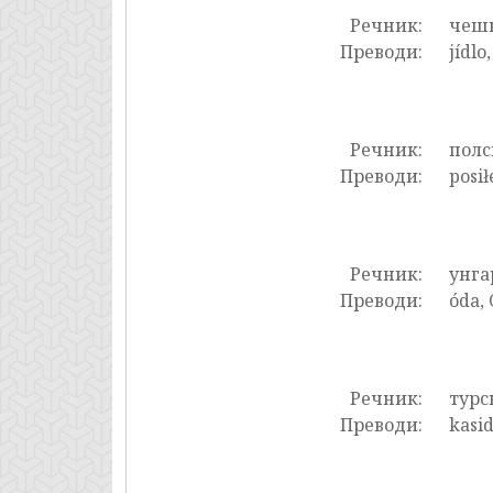
Речник:
чеш
Преводи:
jídlo
Речник:
полс
Преводи:
posił
Речник:
унга
Преводи:
óda, 
Речник:
турс
Преводи:
kasid