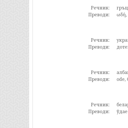
Речник:
гръ
Преводи:
ωδή, 
Речник:
укра
Преводи:
доте
Речник:
алба
Преводи:
ode, 
Речник:
бела
Преводи:
ўдае