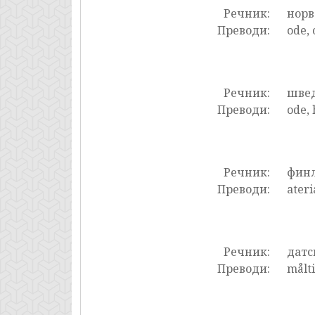
Речник:
нор
Преводи:
ode,
Речник:
шве
Преводи:
ode, 
Речник:
фин
Преводи:
ateri
Речник:
датс
Преводи:
målti