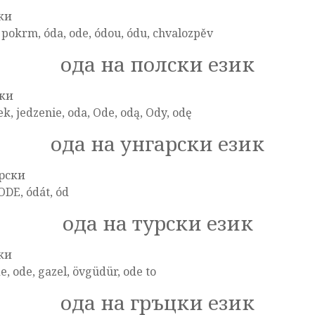
ки
, pokrm, óda, ode, ódou, ódu, chvalozpěv
ода на полски език
ки
ek, jedzenie, oda, Ode, odą, Ody, odę
ода на унгарски език
рски
ODE, ódát, ód
ода на турски език
ки
e, ode, gazel, övgüdür, ode to
ода на гръцки език