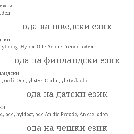
вежки
 oden
ода на шведски език
дски
hyllning, Hymn, Ode An die Freude, oden
ода на финландски език
ландски
a, oodi, Ode, ylistys, Oodin, ylistyslaulu
ода на датски език
ки
d, ode, hyldest, ode An die Freude, An die, oden
ода на чешки език