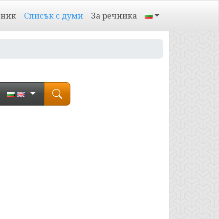
чник
Списък с думи
За речника