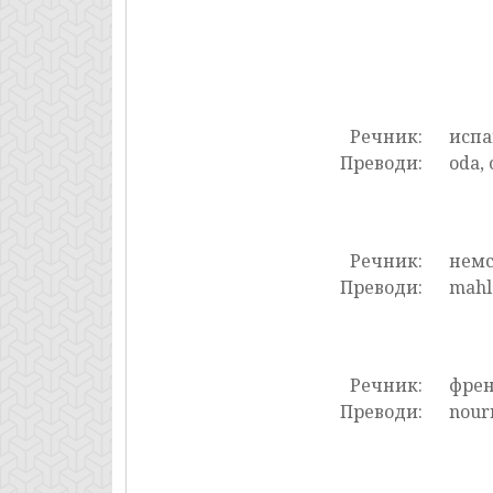
Речник:
испа
Преводи:
oda, 
Речник:
нем
Преводи:
mahl
Речник:
фре
Преводи:
nourr