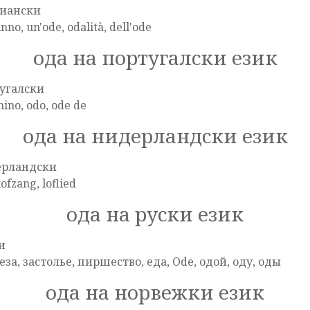
иански
inno, un'ode, odalità, dell'ode
ода на португалски език
угалски
hino, odo, ode de
ода на нидерландски език
ерландски
lofzang, loflied
ода на руски език
и
еза, застолье, пиршество, еда, Ode, одой, оду, оды
ода на норвежки език