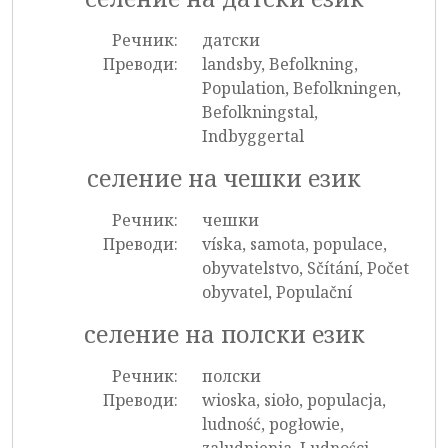
Речник:
датски
Преводи:
landsby, Befolkning,
Population, Befolkningen,
Befolkningstal,
Indbyggertal
селение на чешки език
Речник:
чешки
Преводи:
víska, samota, populace,
obyvatelstvo, Sčítání, Počet
obyvatel, Populační
селение на полски език
Речник:
полски
Преводи:
wioska, sioło, populacja,
ludność, pogłowie,