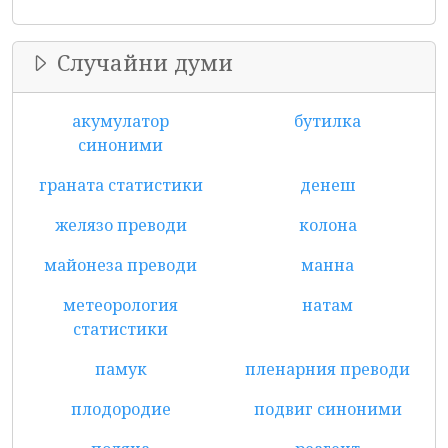
Случайни думи
акумулатор
бутилка
синоними
граната статистики
денеш
желязо преводи
колона
майонеза преводи
манна
метеорология
натам
статистики
памук
пленарния преводи
плодородие
подвиг синоними