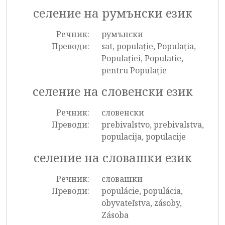
селение на румънски език
Речник:
румънски
Преводи:
sat, populație, Populația,
Populației, Populatie,
pentru Populație
селение на словенски език
Речник:
словенски
Преводи:
prebivalstvo, prebivalstva,
populacija, populacije
селение на словашки език
Речник:
словашки
Преводи:
populácie, populácia,
obyvateľstva, zásoby,
Zásoba