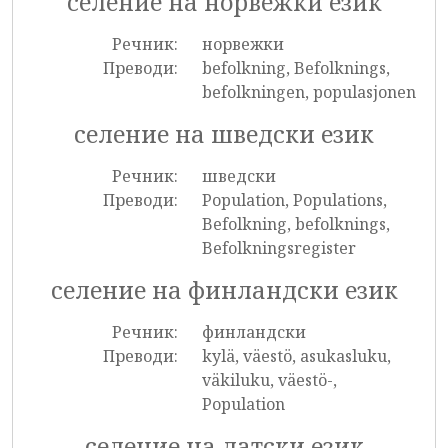
селение на норвежки език
Речник:
норвежки
Преводи:
befolkning, Befolknings,
befolkningen, populasjonen
селение на шведски език
Речник:
шведски
Преводи:
Population, Populations,
Befolkning, befolknings,
Befolkningsregister
селение на финландски език
Речник:
финландски
Преводи:
kylä, väestö, asukasluku,
väkiluku, väestö-,
Population
селение на датски език