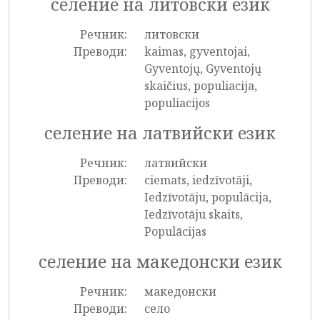
селение на литовски език
Речник:
литовски
Преводи:
kaimas, gyventojai,
Gyventojų, Gyventojų
skaičius, populiacija,
populiacijos
селение на латвийски език
Речник:
латвийски
Преводи:
ciemats, iedzīvotāji,
Iedzīvotāju, populācija,
Iedzīvotāju skaits,
Populācijas
селение на македонски език
Речник:
македонски
Преводи:
село