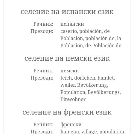
селение на испански език
Речник:
испански
Преводи:
caserío, población, de
Población, población de, la
Población, de Población de
селение на немски език
Речник:
немски
Преводи:
teich, dörfchen, hamlet,
weiler, Bevölkerung,
Population, Bevölkerungs,
Einwohner
селение на френски език
Речник:
френски
Преводи:
hameau, village, population,