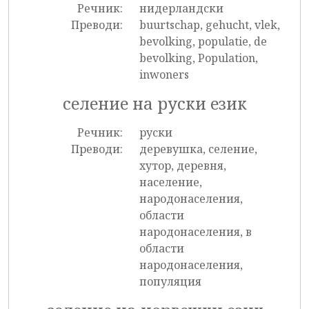
Речник:
нидерландски
Преводи:
buurtschap, gehucht, vlek,
bevolking, populatie, de
bevolking, Population,
inwoners
селение на руски език
Речник:
руски
Преводи:
деревушка, селение,
хутор, деревня,
население,
народонаселения,
области
народонаселения, в
области
народонаселения,
популяция