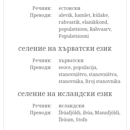
Речник:
естонски
Преводи:
alevik, hamlet, külake,
rahvastik, elanikkond,
populatsioon, Rahvaarv,
Populatsiooni
селение на хърватски език
Речник:
хърватски
Преводи:
seoce, populacija,
stanovništvo, stanovništva,
stanovnika, Broj stanovnika
селение на исландски език
Речник:
исландски
Преводи:
Íbúafjöldi, íbúa, Mannfjöldi,
Íbúum, Stofn