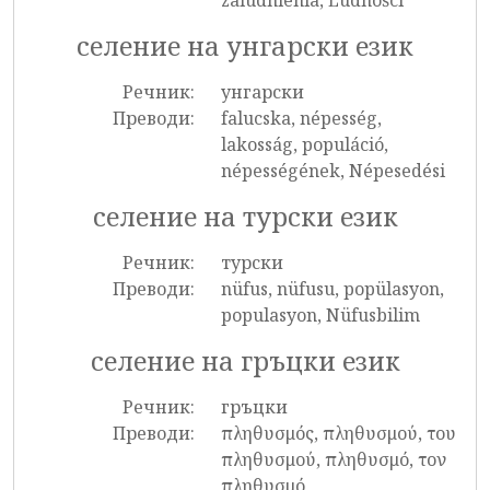
zaludnienia, Ludności
селение на унгарски език
Речник:
унгарски
Преводи:
falucska, népesség,
lakosság, populáció,
népességének, Népesedési
селение на турски език
Речник:
турски
Преводи:
nüfus, nüfusu, popülasyon,
populasyon, Nüfusbilim
селение на гръцки език
Речник:
гръцки
Преводи:
πληθυσμός, πληθυσμού, του
πληθυσμού, πληθυσμό, τον
πληθυσμό