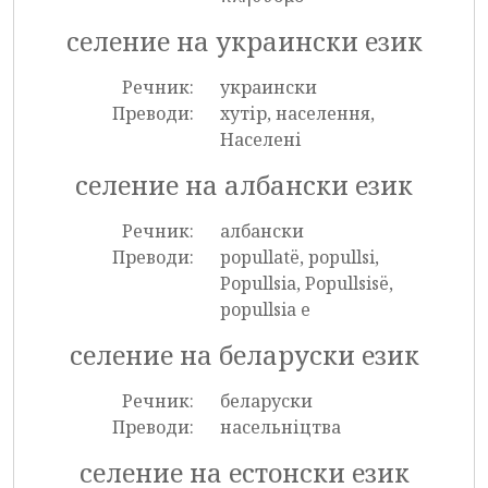
селение на украински език
Речник:
украински
Преводи:
хутір, населення,
Населені
селение на албански език
Речник:
албански
Преводи:
popullatë, popullsi,
Popullsia, Popullsisë,
popullsia e
селение на беларуски език
Речник:
беларуски
Преводи:
насельніцтва
селение на естонски език