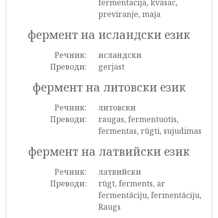
fermentacija, kvasac,
previranje, maja
фермент на исландски език
Речник:
исландски
Преводи:
gerjast
фермент на литовски език
Речник:
литовски
Преводи:
raugas, fermentuotis,
fermentas, rūgti, sujudimas
фермент на латвийски език
Речник:
латвийски
Преводи:
rūgt, ferments, ar
fermentāciju, fermentāciju,
Raugs