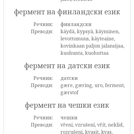
фермент на финландски език
Речник:
финландски
Преводи:
käydä, kypsyä, käyminen,
levottomuus, käyteaine,
kovinkaan paljon jalansijaa,
kuohunta, kuohuttaa
фермент на датски език
Речник:
датски
Преводи:
gære, gæring, uro, ferment,
gærstof
фермент на чешки език
Речник:
чешки
Преводи:
vření, vzrušení, vřít, neklid,
rozrušení, kvasit, kvas,