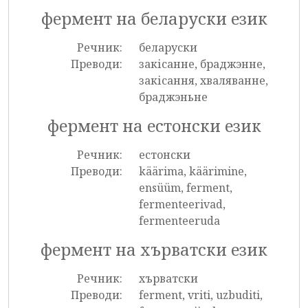
фермент на беларуски език
Речник:
беларуски
Преводи:
закісанне, браджэнне,
закісання, хваляванне,
браджэньне
фермент на естонски език
Речник:
естонски
Преводи:
käärima, käärimine,
ensüüm, ferment,
fermenteerivad,
fermenteeruda
фермент на хърватски език
Речник:
хърватски
Преводи:
ferment, vriti, uzbuditi,