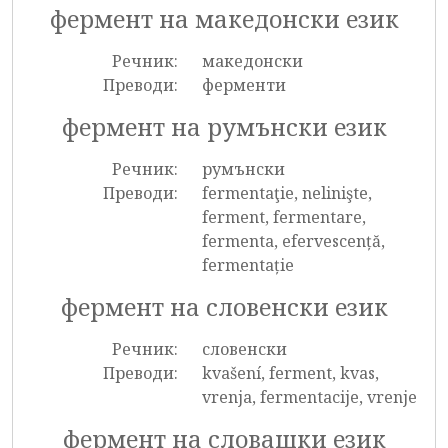
фермент на македонски език
Речник:
македонски
Преводи:
ферменти
фермент на румънски език
Речник:
румънски
Преводи:
fermentaţie, nelinişte,
ferment, fermentare,
fermenta, efervescență,
fermentație
фермент на словенски език
Речник:
словенски
Преводи:
kvašení, ferment, kvas,
vrenja, fermentacije, vrenje
фермент на словашки език