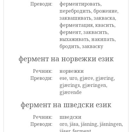
Преводи:
ферментировать,
перебродить, брожение,
заквашивать, закваска,
ферментация, квасить,
фермент, заквасить,
выхаживать, накипать,
бродить, закваску
фермент на норвежки език
Речник:
норвежки
Преводи:
ese, uro, gjære, gjæring,
gjærings, gjæringen,
gjærende
фермент на шведски език
Речник:
шведски
Преводи:
oro, jäsa, jäsning, jäsningen,
jäser, ferment