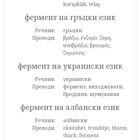
karışıklık, telaş
фермент на гръцки език
Речник:
гръцки
Преводи:
βράζω, ένζυμο, ζύμη,
αναβράζω, βρασμός,
ζυμώσεις
фермент на украински език
Речник:
украински
Преводи:
фермент, виходжувати,
бродіння, шумування
фермент на албански език
Речник:
албански
Преводи:
eksitohet, tronditje, tharm,
tharb, ferment