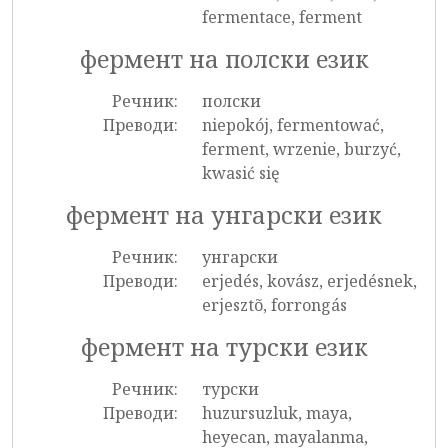
fermentace, ferment
фермент на полски език
Речник:
полски
Преводи:
niepokój, fermentować,
ferment, wrzenie, burzyć,
kwasić się
фермент на унгарски език
Речник:
унгарски
Преводи:
erjedés, kovász, erjedésnek,
erjesztõ, forrongás
фермент на турски език
Речник:
турски
Преводи:
huzursuzluk, maya,
heyecan, mayalanma,