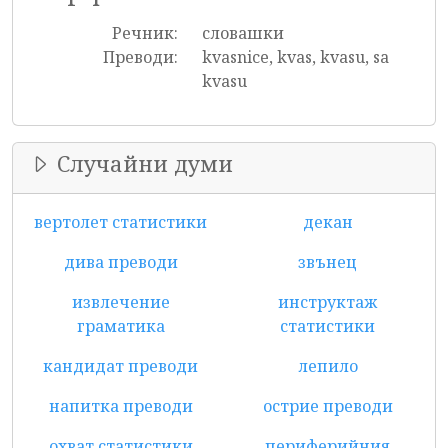
Речник:
словашки
Преводи:
kvasnice, kvas, kvasu, sa
kvasu
Случайни думи
вертолет статистики
декан
дива преводи
звънец
извлечение
инструктаж
граматика
статистики
кандидат преводи
лепило
напитка преводи
острие преводи
охват статистики
периферийния