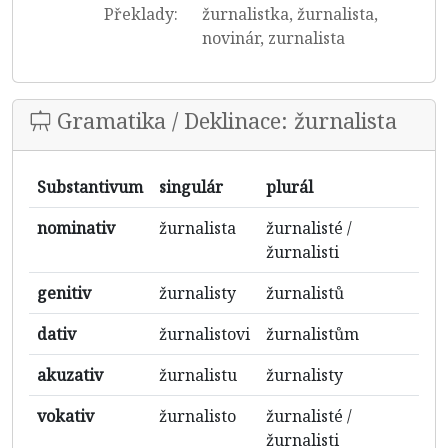
Překlady:
žurnalistka, žurnalista,
novinár, zurnalista
Gramatika / Deklinace: žurnalista
Substantivum
singulár
plurál
nominativ
žurnalista
žurnalisté /
žurnalisti
genitiv
žurnalisty
žurnalistů
dativ
žurnalistovi
žurnalistům
akuzativ
žurnalistu
žurnalisty
vokativ
žurnalisto
žurnalisté /
žurnalisti