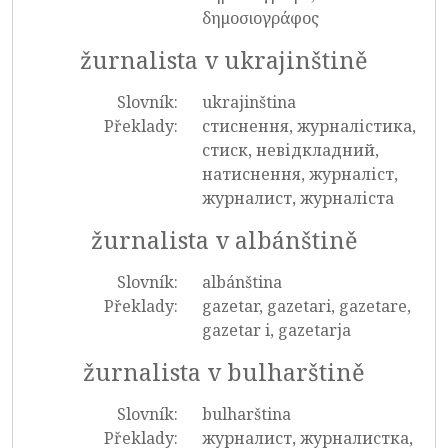
δημοσιογράφος
žurnalista v ukrajinštině
Slovník:
ukrajinština
Překlady:
стиснення, журналістика,
стиск, невідкладний,
натиснення, журналіст,
журналист, журналіста
žurnalista v albánštině
Slovník:
albánština
Překlady:
gazetar, gazetari, gazetare,
gazetar i, gazetarja
žurnalista v bulharštině
Slovník:
bulharština
Překlady:
журналист, журналистка,