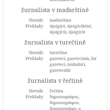
žurnalista v maďarštině
Slovník:
maďarština
Překlady:
újságíró, újságíróként,
újságírói, újságírót
žurnalista v turečtině
Slovník:
turečtina
Překlady:
gazeteci, gazetecinin, bir
gazeteci, muhabiri,
gazetecidir
žurnalista v řečtině
Slovník:
řečtina
Překlady:
δημοσιογράφος,
δημοσιογράφου,
δημοσιογράφο, ο