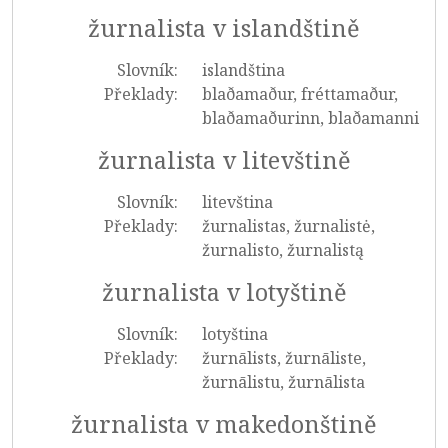
žurnalista v islandštině
Slovník:
islandština
Překlady:
blaðamaður, fréttamaður,
blaðamaðurinn, blaðamanni
žurnalista v litevštině
Slovník:
litevština
Překlady:
žurnalistas, žurnalistė,
žurnalisto, žurnalistą
žurnalista v lotyštině
Slovník:
lotyština
Překlady:
žurnālists, žurnāliste,
žurnālistu, žurnālista
žurnalista v makedonštině