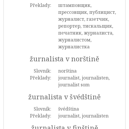
Překlady:
штамповщик,
прессовщик, публицист,
журналист, газетчик,
репортер, тискальщик,
печатник, журналиста,
журналистом,
журналистка
žurnalista v norštině
Slovník:
norština
Překlady:
journalist, journalisten,
journalist som
žurnalista v švédštině
Slovník:
švédština
Překlady:
journalist, journalisten
žurnalista v finštině