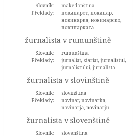
Slovník:
makedonština
Překlady:
новинарот, новинар,
новинарка, новинарско,
новинарката
žurnalista v rumunštině
Slovník:
rumunština
Překlady:
jurnalist, ziarist, jurnalistul,
jurnalistului, jurnalista
žurnalista v slovinštině
Slovník:
slovinština
Překlady:
novinar, novinarka,
novinarja, novinarju
žurnalista v slovenštině
Slovník:
slovenština