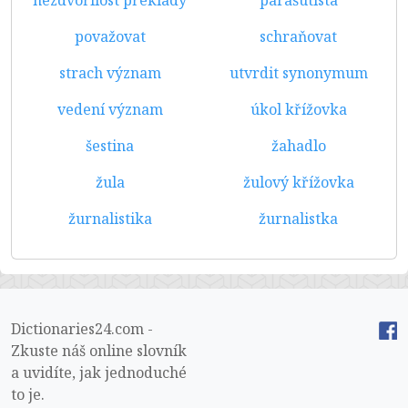
nezdvořilost překlady
parašutista
považovat
schraňovat
strach význam
utvrdit synonymum
vedení význam
úkol křížovka
šestina
žahadlo
žula
žulový křížovka
žurnalistika
žurnalistka
Dictionaries24.com -
Zkuste náš online slovník
a uvidíte, jak jednoduché
to je.