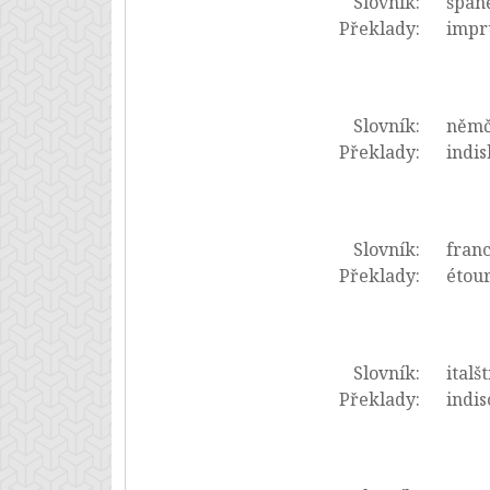
Slovník:
španě
Překlady:
impru
Slovník:
němč
Překlady:
indis
Slovník:
franc
Překlady:
étour
Slovník:
italš
Překlady:
indis