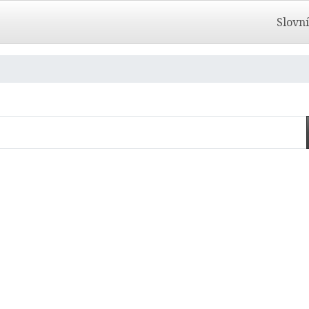
Slovn