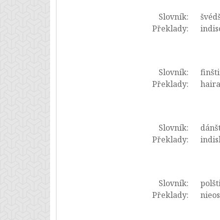
Slovník:
švédš
Překlady:
indis
Slovník:
finšt
Překlady:
hair
Slovník:
dánš
Překlady:
indis
Slovník:
polšt
Překlady:
nieos