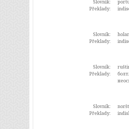
Slovník:
portu
Překlady:
indis
Slovník:
hola
Překlady:
indis
Slovník:
rušti
Překlady:
болт
неос
Slovník:
noršt
Překlady:
indis