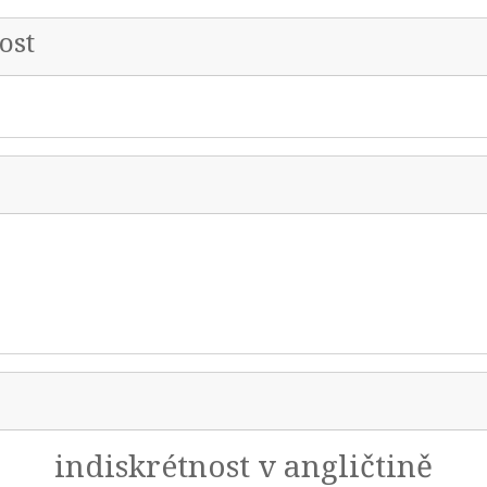
ost
indiskrétnost v angličtině