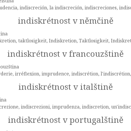
lština
dencia, indiscreción, la indiscreción, indiscreciones, indi
indiskrétnost v němčině
ina
kretion, taktlosigkeit, Indiskretion, Taktlosigkeit, Indisk
indiskrétnost v francouzštině
ouzština
derie, irréflexion, imprudence, indiscrétion, l'indiscrétion,
indiskrétnost v italštině
tina
crezione, indiscrezioni, imprudenza, indiscretion, un'indis
indiskrétnost v portugalštině