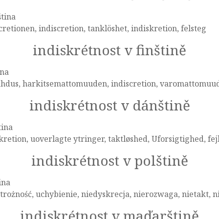
tina
cretionen, indiscretion, tanklöshet, indiskretion, felsteg
indiskrétnost v finštině
ina
ahdus, harkitsemattomuuden, indiscretion, varomattomuu
indiskrétnost v dánštině
tina
kretion, uoverlagte ytringer, taktløshed, Uforsigtighed, fej
indiskrétnost v polštině
ina
trożność, uchybienie, niedyskrecja, nierozwaga, nietakt, n
indiskrétnost v maďarštině