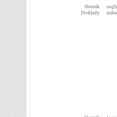
Slovník:
angli
Překlady:
indis