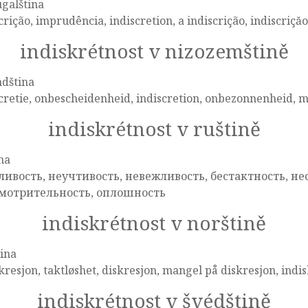
galština
crição, imprudência, indiscretion, a indiscrição, indiscriçăo
indiskrétnost v nizozemštině
ndština
cretie, onbescheidenheid, indiscretion, onbezonnenheid, m
indiskrétnost v ruštině
na
ливость, неучтивость, невежливость, бестактность, не
мотрительность, оплошность
indiskrétnost v norštině
ina
kresjon, taktløshet, diskresjon, mangel på diskresjon, indi
indiskrétnost v švédštině