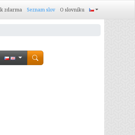
ík zdarma
Seznam slov
O slovníku