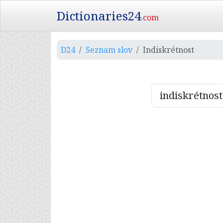
Dictionaries24
.com
D24
Seznam slov
Indiskrétnost