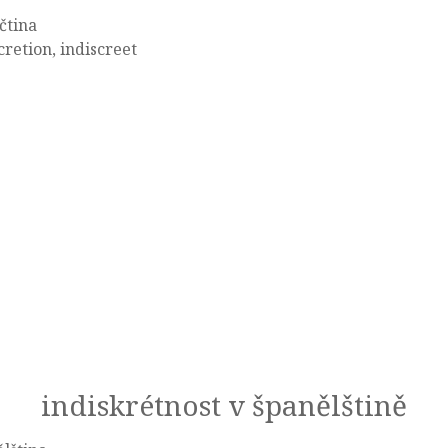
čtina
cretion, indiscreet
indiskrétnost v španělštině