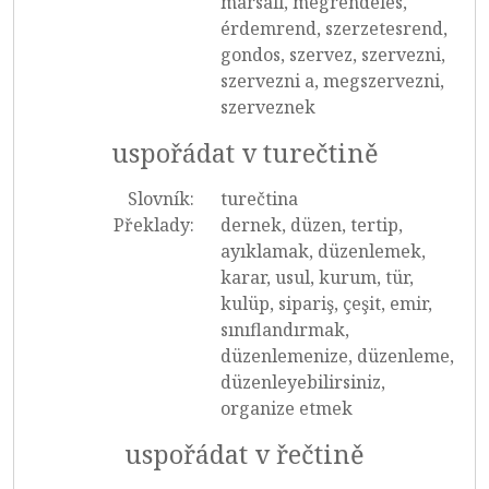
marsall, megrendelés,
érdemrend, szerzetesrend,
gondos, szervez, szervezni,
szervezni a, megszervezni,
szerveznek
uspořádat v turečtině
Slovník:
turečtina
Překlady:
dernek, düzen, tertip,
ayıklamak, düzenlemek,
karar, usul, kurum, tür,
kulüp, sipariş, çeşit, emir,
sınıflandırmak,
düzenlemenize, düzenleme,
düzenleyebilirsiniz,
organize etmek
uspořádat v řečtině