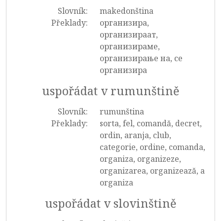
Slovník:
makedonština
Překlady:
организира,
организираат,
организираме,
организирање на, се
организира
uspořádat v rumunštině
Slovník:
rumunština
Překlady:
sorta, fel, comandă, decret,
ordin, aranja, club,
categorie, ordine, comanda,
organiza, organizeze,
organizarea, organizează, a
organiza
uspořádat v slovinštině