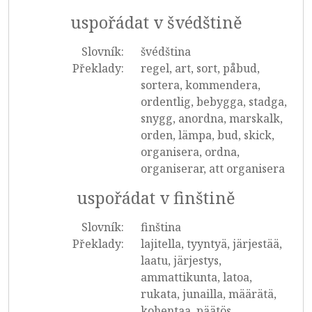
uspořádat v švédštině
Slovník:
švédština
Překlady:
regel, art, sort, påbud,
sortera, kommendera,
ordentlig, bebygga, stadga,
snygg, anordna, marskalk,
orden, lämpa, bud, skick,
organisera, ordna,
organiserar, att organisera
uspořádat v finštině
Slovník:
finština
Překlady:
lajitella, tyyntyä, järjestää,
laatu, järjestys,
ammattikunta, latoa,
rukata, junailla, määrätä,
kohentaa, päätös,