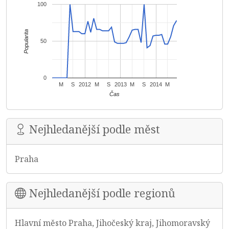
100
Popularita
50
0
M
S
2012
M
S
2013
M
S
2014
M
Čas
Nejhledanější podle měst
Praha
Nejhledanější podle regionů
Hlavní město Praha, Jihočeský kraj, Jihomoravský