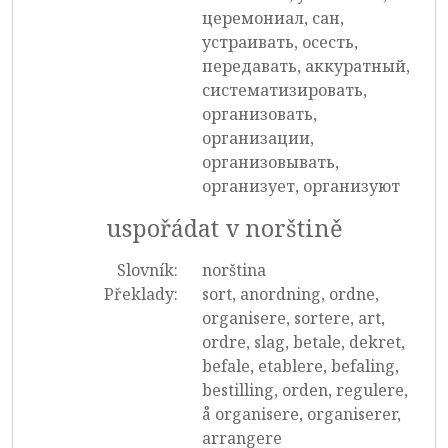
церемониал, сан,
устраивать, осесть,
передавать, аккуратный,
систематизировать,
организовать,
организации,
организовывать,
организует, организуют
uspořádat v norštině
Slovník:
norština
Překlady:
sort, anordning, ordne,
organisere, sortere, art,
ordre, slag, betale, dekret,
befale, etablere, befaling,
bestilling, orden, regulere,
å organisere, organiserer,
arrangere