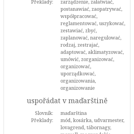
Překlady:
zarządzenie, załatwiać,
postanawiać, zaopatrywać,
współpracować,
reglamentować, uszykować,
zestawiać, zbyć,
zaplanować, naregulować,
rodzaj, zestrajać,
adaptować, aklimatyzować,
umówić, zorganizować,
organizować,
uporządkować,
organizowania,
organizowanie
uspořádat v maďarštině
Slovník:
maďarština
Překlady:
mód, kosárka, udvarmester,
lovagrend, tábornagy,