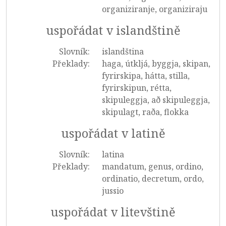
organiziranje, organiziraju
uspořádat v islandštině
Slovník:
islandština
Překlady:
haga, útkljá, byggja, skipan,
fyrirskipa, hátta, stilla,
fyrirskipun, rétta,
skipuleggja, að skipuleggja,
skipulagt, raða, flokka
uspořádat v latině
Slovník:
latina
Překlady:
mandatum, genus, ordino,
ordinatio, decretum, ordo,
jussio
uspořádat v litevštině