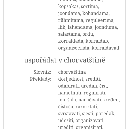
kopsakas, sortima,
joondama, kohandama,
rühmitama, reguleerima,
liik, lahendama, joonduma,
salastama, ordu,
korraldada, korraldab,
organiseerida, korraldavad
uspořádat v chorvatštině
Slovník:
chorvatština
Překlady:
dosljednost, srediti,
odabirati, uredan, čist,
nametnuti, regulirati,
maršala, naručivati, sređen,
čistoća, razvrstati,
svrstavati, sjesti, poredak,
udesiti, organizovati,
urediti, organizirati,