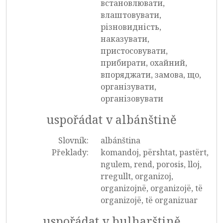
встановлювати,
влаштовувати,
різновидність,
наказувати,
пристосовувати,
прибирати, охайний,
впоряджати, замова, що,
організувати,
організовувати
uspořádat v albánštině
Slovník:
albánština
Překlady:
komandoj, përshtat, pastërt,
ngulem, rend, porosis, lloj,
rregullt, organizoj,
organizojnë, organizojë, të
organizojë, të organizuar
uspořádat v bulharštině