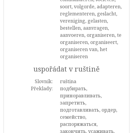
soort, volgorde, adapteren,
reglementeren, geslacht,
vereniging, gelasten,
bestellen, aanvragen,
aanvoeren, organiseren, te
organiseren, organiseert,
organiseren van, het
organiseren
uspořádat v ruštině
Slovník:
ruština
Překlady:
подбирать,
приноравливать,
запретить,
подготавливать, ордер,
семейство,
распоряжаться,
закончить, усаживать,