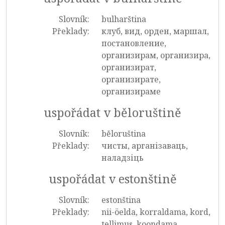
Slovník:
bulharština
Překlady:
клуб, вид, орден, маршал,
постановление,
организирам, организира,
организират,
организирате,
организираме
uspořádat v běloruštině
Slovník:
běloruština
Překlady:
чисты, арганізаваць,
наладзіць
uspořádat v estonštině
Slovník:
estonština
Překlady:
nii-öelda, korraldama, kord,
tellimus, koondama,