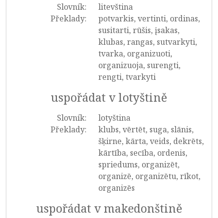
Slovník:
litevština
Překlady:
potvarkis, vertinti, ordinas,
susitarti, rūšis, įsakas,
klubas, rangas, sutvarkyti,
tvarka, organizuoti,
organizuoja, surengti,
rengti, tvarkyti
uspořádat v lotyštině
Slovník:
lotyština
Překlady:
klubs, vērtēt, suga, slānis,
šķirne, kārta, veids, dekrēts,
kārtība, secība, ordenis,
spriedums, organizēt,
organizē, organizētu, rīkot,
organizēs
uspořádat v makedonštině