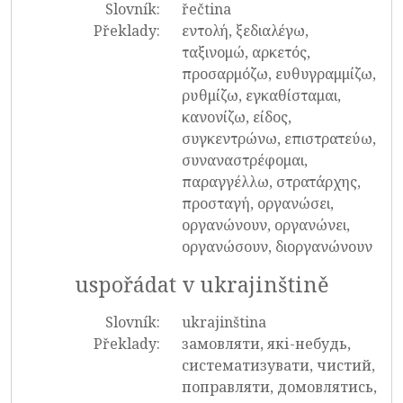
Slovník:
řečtina
Překlady:
εντολή, ξεδιαλέγω,
ταξινομώ, αρκετός,
προσαρμόζω, ευθυγραμμίζω,
ρυθμίζω, εγκαθίσταμαι,
κανονίζω, είδος,
συγκεντρώνω, επιστρατεύω,
συναναστρέφομαι,
παραγγέλλω, στρατάρχης,
προσταγή, οργανώσει,
οργανώνουν, οργανώνει,
οργανώσουν, διοργανώνουν
uspořádat v ukrajinštině
Slovník:
ukrajinština
Překlady:
замовляти, які-небудь,
систематизувати, чистий,
поправляти, домовлятись,