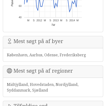
Popularitet
60
40
M
S
2012
M
S
2013
M
S
2014
M
Tid
Mest søgt på af byer
København, Aarhus, Odense, Frederiksberg
Mest søgt på af regioner
Midtjylland, Hovedstaden, Nordjylland,
Syddanmark, Sjælland
Tilfældige ord