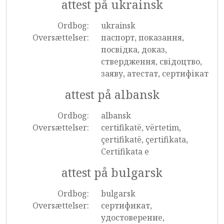
attest på ukrainsk
Ordbog:
ukrainsk
Oversættelser:
паспорт, показання,
посвідка, доказ,
ствердження, свідоцтво,
заяву, атестат, сертифікат
attest på albansk
Ordbog:
albansk
Oversættelser:
certifikatë, vërtetim,
çertifikatë, çertifikata,
Certifikata e
attest på bulgarsk
Ordbog:
bulgarsk
Oversættelser:
сертификат,
удостоверение,