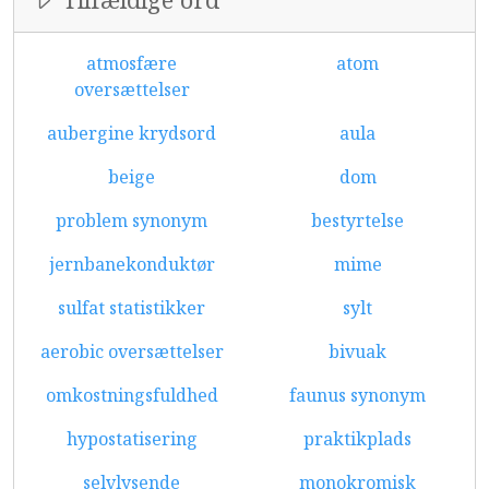
atmosfære
atom
oversættelser
aubergine krydsord
aula
beige
dom
problem synonym
bestyrtelse
jernbanekonduktør
mime
sulfat statistikker
sylt
aerobic oversættelser
bivuak
omkostningsfuldhed
faunus synonym
hypostatisering
praktikplads
selvlysende
monokromisk