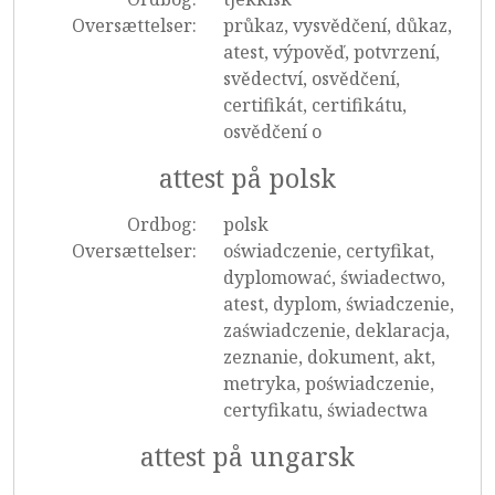
Oversættelser:
průkaz, vysvědčení, důkaz,
atest, výpověď, potvrzení,
svědectví, osvědčení,
certifikát, certifikátu,
osvědčení o
attest på polsk
Ordbog:
polsk
Oversættelser:
oświadczenie, certyfikat,
dyplomować, świadectwo,
atest, dyplom, świadczenie,
zaświadczenie, deklaracja,
zeznanie, dokument, akt,
metryka, poświadczenie,
certyfikatu, świadectwa
attest på ungarsk