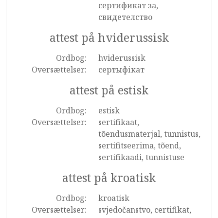
сертификат за,
свидетелство
attest på hviderussisk
Ordbog:
hviderussisk
Oversættelser:
сертыфікат
attest på estisk
Ordbog:
estisk
Oversættelser:
sertifikaat,
tõendusmaterjal, tunnistus,
sertifitseerima, tõend,
sertifikaadi, tunnistuse
attest på kroatisk
Ordbog:
kroatisk
Oversættelser:
svjedočanstvo, certifikat,