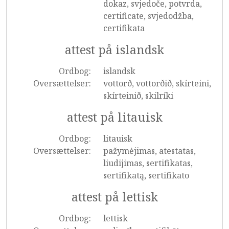
dokaz, svjedoče, potvrda,
certificate, svjedodžba,
certifikata
attest på islandsk
Ordbog:
islandsk
Oversættelser:
vottorð, vottorðið, skírteini,
skírteinið, skilríki
attest på litauisk
Ordbog:
litauisk
Oversættelser:
pažymėjimas, atestatas,
liudijimas, sertifikatas,
sertifikatą, sertifikato
attest på lettisk
Ordbog:
lettisk