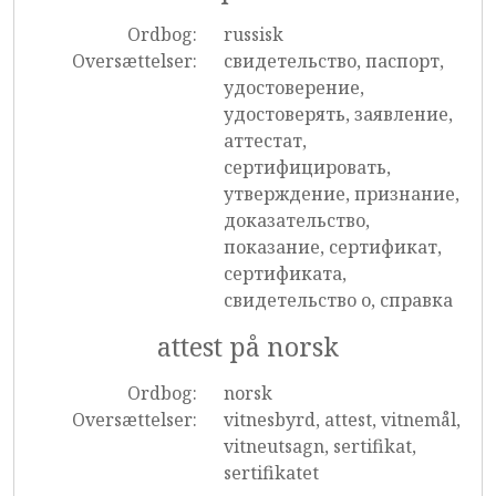
Ordbog:
russisk
Oversættelser:
свидетельство, паспорт,
удостоверение,
удостоверять, заявление,
аттестат,
сертифицировать,
утверждение, признание,
доказательство,
показание, сертификат,
сертификата,
свидетельство о, справка
attest på norsk
Ordbog:
norsk
Oversættelser:
vitnesbyrd, attest, vitnemål,
vitneutsagn, sertifikat,
sertifikatet