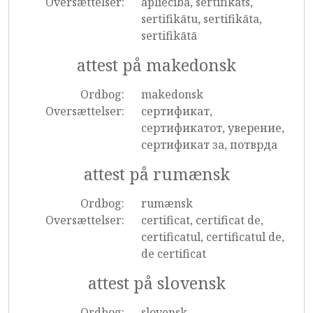
Oversættelser:
apliecība, sertifikāts,
sertifikātu, sertifikāta,
sertifikātā
attest på makedonsk
Ordbog:
makedonsk
Oversættelser:
сертификат,
сертификатот, уверение,
сертификат за, потврда
attest på rumænsk
Ordbog:
rumænsk
Oversættelser:
certificat, certificat de,
certificatul, certificatul de,
de certificat
attest på slovensk
Ordbog:
slovensk