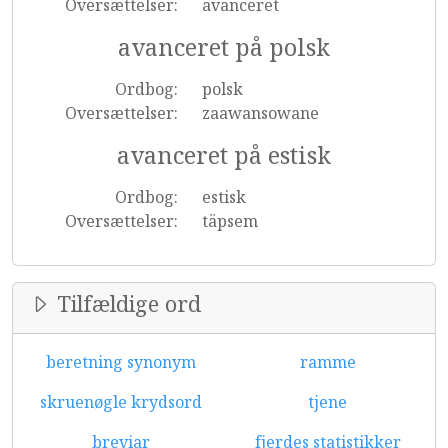
Oversættelser:
avanceret
avanceret på polsk
Ordbog:
polsk
Oversættelser:
zaawansowane
avanceret på estisk
Ordbog:
estisk
Oversættelser:
täpsem
Tilfældige ord
beretning synonym
ramme
skruenøgle krydsord
tjene
breviar
fjerdes statistikker