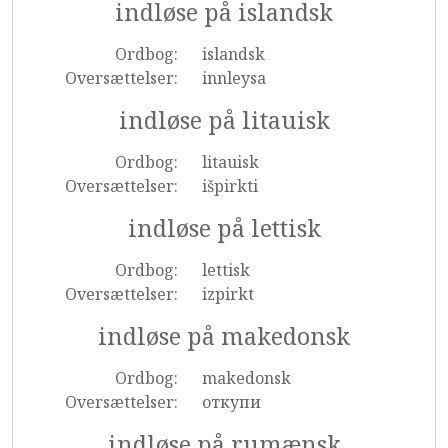
indløse på islandsk
Ordbog:
islandsk
Oversættelser:
innleysa
indløse på litauisk
Ordbog:
litauisk
Oversættelser:
išpirkti
indløse på lettisk
Ordbog:
lettisk
Oversættelser:
izpirkt
indløse på makedonsk
Ordbog:
makedonsk
Oversættelser:
откупи
indløse på rumænsk