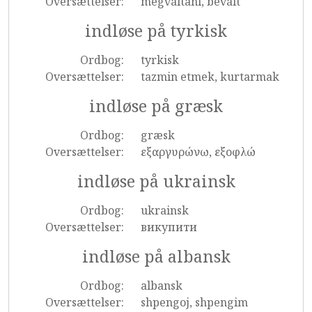
Oversættelser:
megváltani, bevált
indløse på tyrkisk
Ordbog:
tyrkisk
Oversættelser:
tazmin etmek, kurtarmak
indløse på græsk
Ordbog:
græsk
Oversættelser:
εξαργυρώνω, εξοφλώ
indløse på ukrainsk
Ordbog:
ukrainsk
Oversættelser:
викупити
indløse på albansk
Ordbog:
albansk
Oversættelser:
shpengoj, shpengim