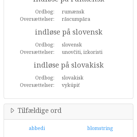
Ordbog:
rumænsk
Oversættelser:
răscumpăra
indløse på slovensk
Ordbog:
slovensk
Oversættelser:
unovčiti, izkoristi
indløse på slovakisk
Ordbog:
slovakisk
Oversættelser:
vykúpiť
Tilfældige ord
abbedi
blomstring