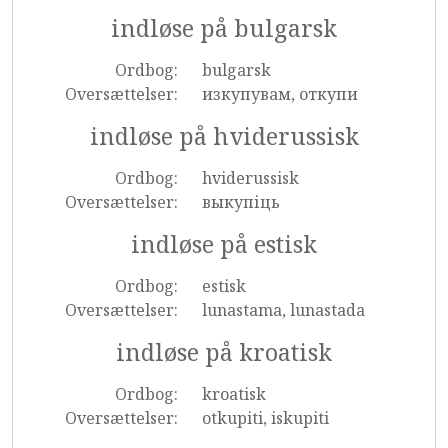
indløse på bulgarsk
Ordbog:
bulgarsk
Oversættelser:
изкупувам, откупи
indløse på hviderussisk
Ordbog:
hviderussisk
Oversættelser:
выкупіць
indløse på estisk
Ordbog:
estisk
Oversættelser:
lunastama, lunastada
indløse på kroatisk
Ordbog:
kroatisk
Oversættelser:
otkupiti, iskupiti