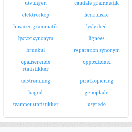
utvungen
caudale grammatik
elektroskop
herkuliske
husarer grammatik
lysløshed
lystæt synonym
ligneøs
brunkul
reparation synonym
opaliserende
oppositionel
statistikker
udstrømning
piratkopiering
bagud
genoplade
svampet statistikker
usyrede