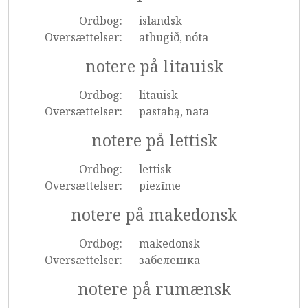
Ordbog:
islandsk
Oversættelser:
athugið, nóta
notere på litauisk
Ordbog:
litauisk
Oversættelser:
pastabą, nata
notere på lettisk
Ordbog:
lettisk
Oversættelser:
piezīme
notere på makedonsk
Ordbog:
makedonsk
Oversættelser:
забелешка
notere på rumænsk