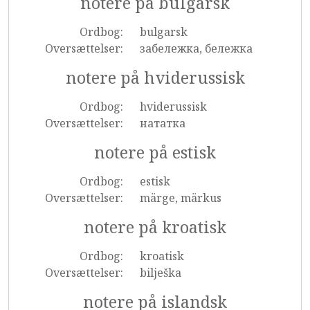
notere på bulgarsk
Ordbog:
bulgarsk
Oversættelser:
забележка, бележка
notere på hviderussisk
Ordbog:
hviderussisk
Oversættelser:
нататка
notere på estisk
Ordbog:
estisk
Oversættelser:
märge, märkus
notere på kroatisk
Ordbog:
kroatisk
Oversættelser:
bilješka
notere på islandsk