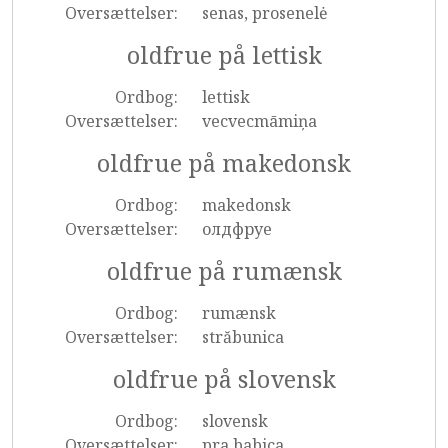
Oversættelser:
senas, prosenelė
oldfrue på lettisk
Ordbog:
lettisk
Oversættelser:
vecvecmāmiņa
oldfrue på makedonsk
Ordbog:
makedonsk
Oversættelser:
олдфруе
oldfrue på rumænsk
Ordbog:
rumænsk
Oversættelser:
străbunica
oldfrue på slovensk
Ordbog:
slovensk
Oversættelser:
pra babica