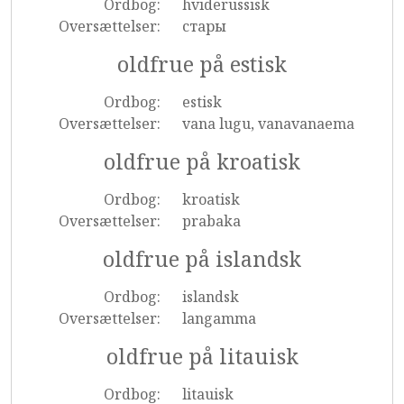
Ordbog:
hviderussisk
Oversættelser:
стары
oldfrue på estisk
Ordbog:
estisk
Oversættelser:
vana lugu, vanavanaema
oldfrue på kroatisk
Ordbog:
kroatisk
Oversættelser:
prabaka
oldfrue på islandsk
Ordbog:
islandsk
Oversættelser:
langamma
oldfrue på litauisk
Ordbog:
litauisk