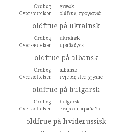
Ordbog:
græsk
Oversættelser:
oldfrue, προγιαγιά
oldfrue på ukrainsk
Ordbog:
ukrainsk
Oversættelser:
прабабуся
oldfrue på albansk
Ordbog:
albansk
Oversættelser:
i vjetër, stër-gjyshe
oldfrue på bulgarsk
Ordbog:
bulgarsk
Oversættelser:
старото, прабаба
oldfrue på hviderussisk