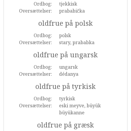
Ordbog:
tjekkisk
Oversættelser:
prababička
oldfrue på polsk
Ordbog:
polsk
Oversættelser:
stary, prababka
oldfrue på ungarsk
Ordbog:
ungarsk
Oversættelser:
dédanya
oldfrue på tyrkisk
Ordbog:
tyrkisk
Oversættelser:
eski meyve, büyük
büyükanne
oldfrue på græsk