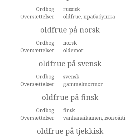
Ordbog:
russisk
Oversættelser:
oldfrue, прабабушка
oldfrue på norsk
Ordbog:
norsk
Oversættelser:
oldemor
oldfrue på svensk
Ordbog:
svensk
Oversættelser:
gammelmormor
oldfrue på finsk
Ordbog:
finsk
Oversættelser:
vanhanaikainen, isoisoäiti
oldfrue på tjekkisk