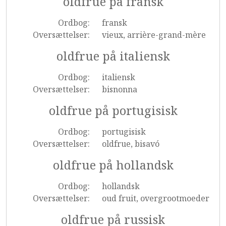
oldfrue på fransk
Ordbog:
fransk
Oversættelser:
vieux, arrière-grand-mère
oldfrue på italiensk
Ordbog:
italiensk
Oversættelser:
bisnonna
oldfrue på portugisisk
Ordbog:
portugisisk
Oversættelser:
oldfrue, bisavó
oldfrue på hollandsk
Ordbog:
hollandsk
Oversættelser:
oud fruit, overgrootmoeder
oldfrue på russisk