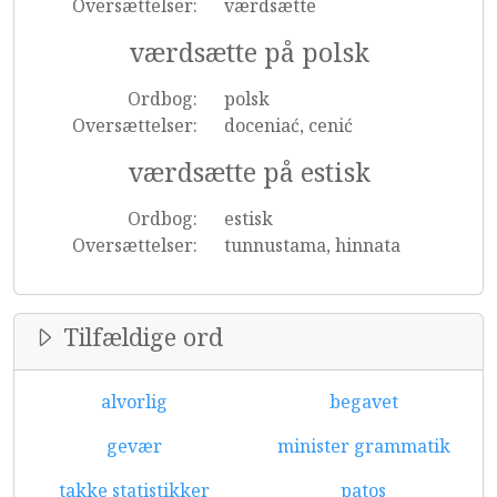
Oversættelser:
værdsætte
værdsætte på polsk
Ordbog:
polsk
Oversættelser:
doceniać, cenić
værdsætte på estisk
Ordbog:
estisk
Oversættelser:
tunnustama, hinnata
Tilfældige ord
alvorlig
begavet
gevær
minister grammatik
takke statistikker
patos