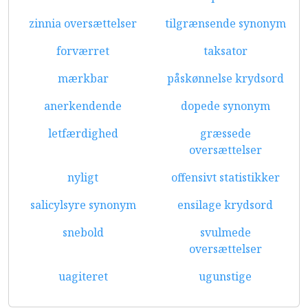
zinnia oversættelser
tilgrænsende synonym
forværret
taksator
mærkbar
påskønnelse krydsord
anerkendende
dopede synonym
letfærdighed
græssede
oversættelser
nyligt
offensivt statistikker
salicylsyre synonym
ensilage krydsord
snebold
svulmede
oversættelser
uagiteret
ugunstige