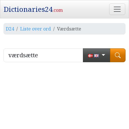
Dictionaries24
.com
D24
Liste over ord
Værdsætte