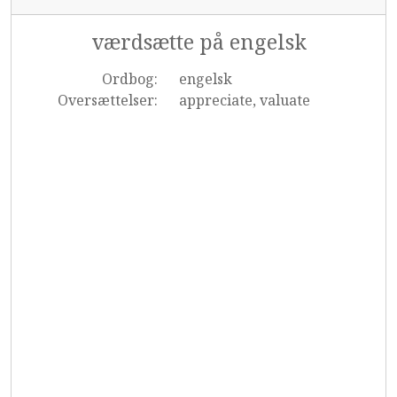
værdsætte på engelsk
Ordbog:
engelsk
Oversættelser:
appreciate, valuate