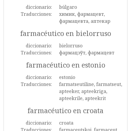
diccionario:
búlgaro
Traducciones:
химик, фармацевт,
фармацевта, аптекар
farmacéutico en bielorruso
diccionario:
bielorruso
Traducciones:
фармацэўт, фармацевт
farmacéutico en estonio
diccionario:
estonio
Traducciones:
farmatseutiline, farmatseut,
apteeker, apteekriga,
apteekrile, apteekrit
farmacéutico en croata
diccionario:
croata
Traducciones:
farmaceutskoj, farmaceut,