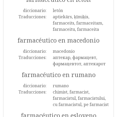
diccionario:
letón
Traducciones:
aptiekārs, ķīmiķis,
farmaceits, farmaceitam,
farmaceitu, farmaceita
farmacéutico en macedonio
diccionario:
macedonio
Traducciones:
аптекар, фармацевт,
фармацевтот, аптекарот
farmacéutico en rumano
diccionario:
rumano
Traducciones:
chimist, farmacist,
farmacistul, farmacistului,
cu farmacistul, pe farmacist
farmacéutico en esloveno