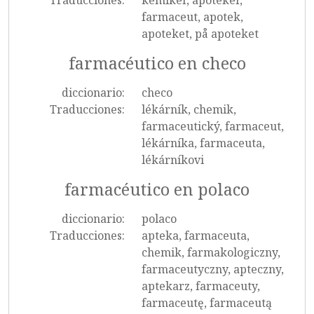
Traducciones:
kemiker, apoteker,
farmaceut, apotek,
apoteket, på apoteket
farmacéutico en checo
diccionario:
checo
Traducciones:
lékárník, chemik,
farmaceutický, farmaceut,
lékárníka, farmaceuta,
lékárníkovi
farmacéutico en polaco
diccionario:
polaco
Traducciones:
apteka, farmaceuta,
chemik, farmakologiczny,
farmaceutyczny, apteczny,
aptekarz, farmaceuty,
farmaceutę, farmaceutą