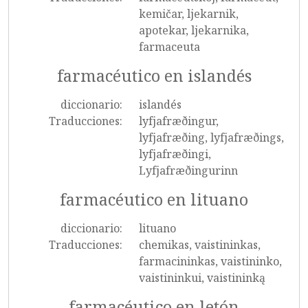
kemičar, ljekarnik,
apotekar, ljekarnika,
farmaceuta
farmacéutico en islandés
diccionario:
islandés
Traducciones:
lyfjafræðingur,
lyfjafræðing, lyfjafræðings,
lyfjafræðingi,
Lyfjafræðingurinn
farmacéutico en lituano
diccionario:
lituano
Traducciones:
chemikas, vaistininkas,
farmacininkas, vaistininko,
vaistininkui, vaistininką
farmacéutico en letón