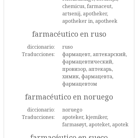
chemicus, farmaceut,
artsenij, apotheker,
apotheker in, apotheek
farmacéutico en ruso
diccionario:
ruso
Traducciones:
фармацевт, аптекарский,
фармацевтический,
провизор, аптекарь,
химик, фармацевта,
фармацевтом
farmacéutico en noruego
diccionario:
noruego
Traducciones:
apoteker, kjemiker,
farmasøyt, apoteket, apotek
farmacéutico en sueco