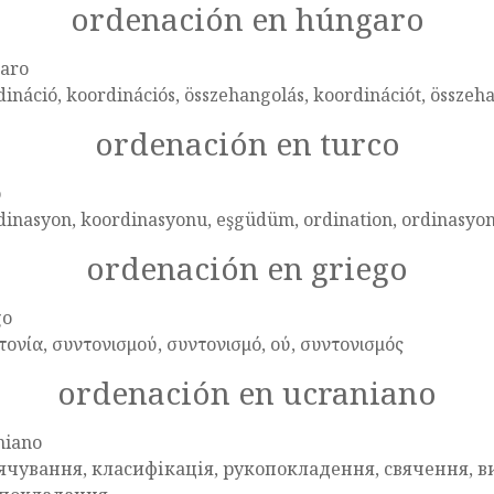
ordenación en húngaro
aro
ináció, koordinációs, összehangolás, koordinációt, összeh
ordenación en turco
o
dinasyon, koordinasyonu, eşgüdüm, ordination, ordinasyo
ordenación en griego
go
τονία, συντονισμού, συντονισμό, ού, συντονισμός
ordenación en ucraniano
niano
ячування, класифікація, рукопокладення, свячення, 