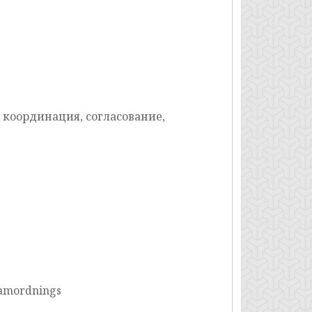
 координация, согласование,
samordnings