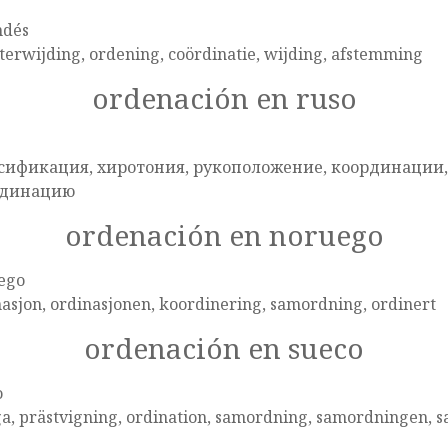
ndés
terwijding, ordening, coördinatie, wijding, afstemming
ordenación en ruso
сификация, хиротония, рукоположение, координации,
рдинацию
ordenación en noruego
ego
asjon, ordinasjonen, koordinering, samordning, ordinert
ordenación en sueco
o
ga, prästvigning, ordination, samordning, samordningen, 