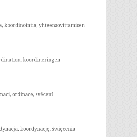
a, koordinointia, yhteensovittamisen
rdination, koordineringen
naci, ordinace, svěcení
dynacja, koordynację, święcenia