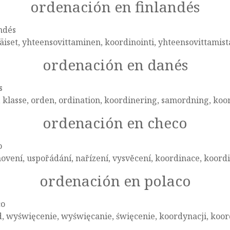
ordenación en finlandés
ndés
äiset, yhteensovittaminen, koordinointi, yhteensovittamist
ordenación en danés
s
 klasse, orden, ordination, koordinering, samordning, koo
ordenación en checo
o
ovení, uspořádání, nařízení, vysvěcení, koordinace, koordi
ordenación en polaco
co
, wyświęcenie, wyświęcanie, święcenie, koordynacji, koor