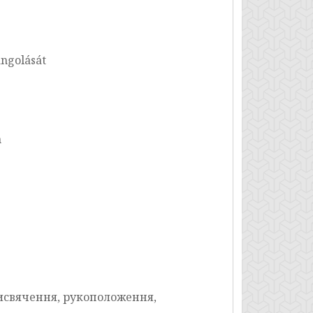
angolását
n
висвячення, рукоположення,