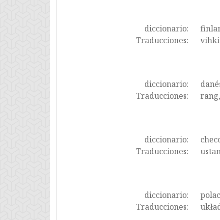
diccionario:
finla
Traducciones:
vihki
diccionario:
dané
Traducciones:
rang,
diccionario:
chec
Traducciones:
ustan
diccionario:
pola
Traducciones:
układ