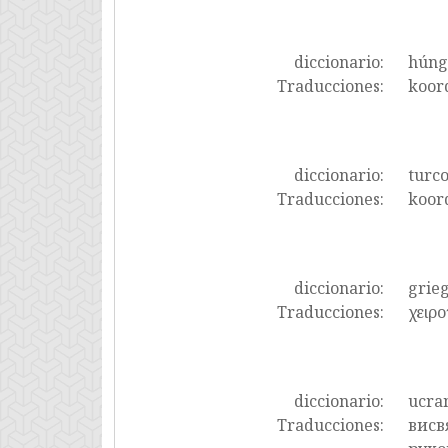
diccionario:
húng
Traducciones:
koord
diccionario:
turc
Traducciones:
koor
diccionario:
grie
Traducciones:
χειρο
diccionario:
ucra
Traducciones:
висв