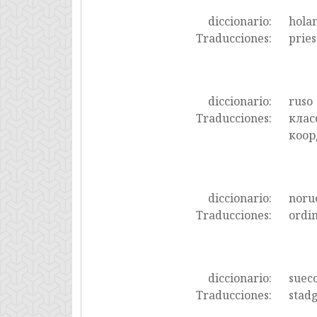
diccionario:
hola
Traducciones:
pries
diccionario:
ruso
Traducciones:
клас
коо
diccionario:
noru
Traducciones:
ordin
diccionario:
suec
Traducciones:
stad