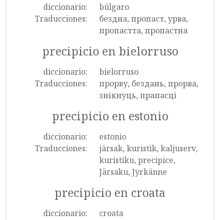
diccionario:
búlgaro
Traducciones:
бездна, пропаст, урва,
пропастта, пропастна
precipicio en bielorruso
diccionario:
bielorruso
Traducciones:
прорву, бездань, прорва,
знікнуць, прапасці
precipicio en estonio
diccionario:
estonio
Traducciones:
järsak, kuristik, kaljuserv,
kuristiku, precipice,
Järsaku, Jyrkänne
precipicio en croata
diccionario:
croata