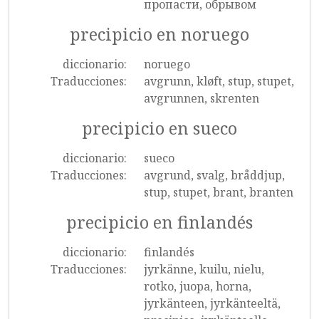
пропасти, обрывом
precipicio en noruego
diccionario:
noruego
Traducciones:
avgrunn, kløft, stup, stupet,
avgrunnen, skrenten
precipicio en sueco
diccionario:
sueco
Traducciones:
avgrund, svalg, bråddjup,
stup, stupet, brant, branten
precipicio en finlandés
diccionario:
finlandés
Traducciones:
jyrkänne, kuilu, nielu,
rotko, juopa, horna,
jyrkänteen, jyrkänteeltä,