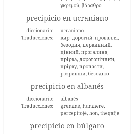
γκρεμού, βάραθρο
precipicio en ucraniano
diccionario:
ucraniano
Traducciones:
вир, дорогий, провалля,
безодня, первинний,
цінний, прогалина,
прірва, дорогоцінний,
прірву, пропасти,
розривши, безодню
precipicio en albanés
diccionario:
albanés
Traducciones:
greminë, humnerë,
percepitojë, hon, theqafje
precipicio en búlgaro