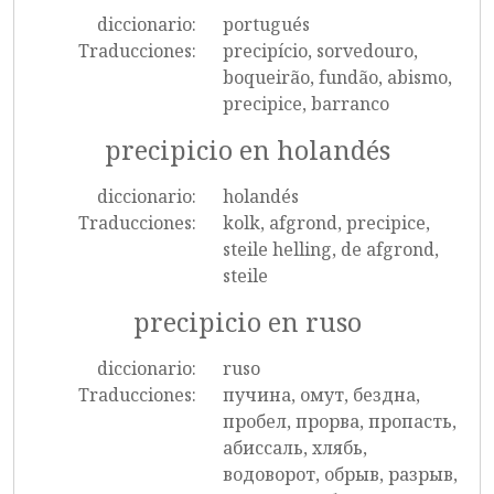
diccionario:
portugués
Traducciones:
precipício, sorvedouro,
boqueirão, fundão, abismo,
precipice, barranco
precipicio en holandés
diccionario:
holandés
Traducciones:
kolk, afgrond, precipice,
steile helling, de afgrond,
steile
precipicio en ruso
diccionario:
ruso
Traducciones:
пучина, омут, бездна,
пробел, прорва, пропасть,
абиссаль, хлябь,
водоворот, обрыв, разрыв,