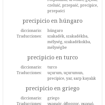
czeluść, przepaść, precipice,
przepaści
precipicio en húngaro
diccionario:
húngaro
Traducciones:
szakadék, szakadékba,
mélység, szakadékokba,
mélységbe
precipicio en turco
diccionario:
turco
Traducciones:
uçurum, uçurumun,
precipice, yar, sarp kayalık
precipicio en griego
diccionario:
griego
Traducciones:
γκρεμός, άβυσσος, γκρεμό,