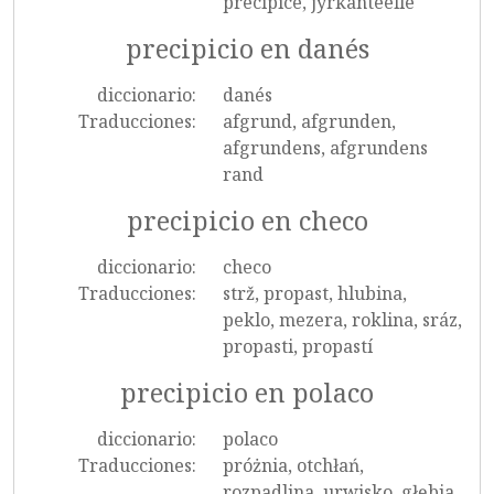
precipice, jyrkänteelle
precipicio en danés
diccionario:
danés
Traducciones:
afgrund, afgrunden,
afgrundens, afgrundens
rand
precipicio en checo
diccionario:
checo
Traducciones:
strž, propast, hlubina,
peklo, mezera, roklina, sráz,
propasti, propastí
precipicio en polaco
diccionario:
polaco
Traducciones:
próżnia, otchłań,
rozpadlina, urwisko, głębia,