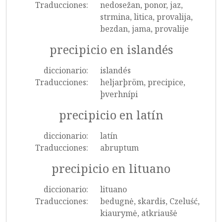
Traducciones:
nedosežan, ponor, jaz,
strmina, litica, provalija,
bezdan, jama, provalije
precipicio en islandés
diccionario:
islandés
Traducciones:
heljarþröm, precipice,
þverhnípi
precipicio en latín
diccionario:
latín
Traducciones:
abruptum
precipicio en lituano
diccionario:
lituano
Traducciones:
bedugnė, skardis, Czeluść,
kiaurymė, atkriaušė