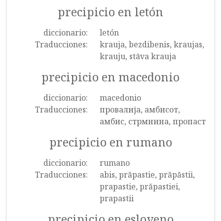
precipicio en letón
diccionario:
letón
Traducciones:
krauja, bezdibenis, kraujas,
krauju, stāva krauja
precipicio en macedonio
diccionario:
macedonio
Traducciones:
провалија, амбисот,
амбис, стрмнина, пропаст
precipicio en rumano
diccionario:
rumano
Traducciones:
abis, prăpastie, prăpăstii,
prapastie, prăpastiei,
prapastii
precipicio en esloveno