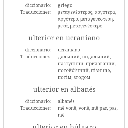
diccionario:
griego
Traducciones:
μεταγενέστερος, αργότερα,
αργότερο, μεταγενέστερη,
μετά, μεταγενέστερο
ulterior en ucraniano
diccionario:
ucraniano
Traducciones:
дальший, подальший,
наступний, прихований,
потойбічний, пізніше,
потім, згодом
ulterior en albanés
diccionario:
albanés
Traducciones:
më vonë, vonë, më pas, pas,
më
ulterior en búlgaro