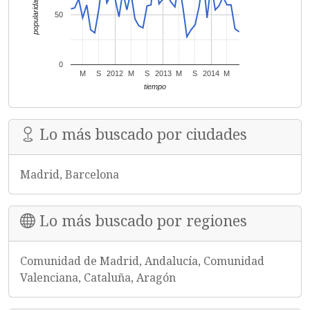
popularidad
50
0
M
S
2012
M
S
2013
M
S
2014
M
tiempo
Lo más buscado por ciudades
Madrid, Barcelona
Lo más buscado por regiones
Comunidad de Madrid, Andalucía, Comunidad
Valenciana, Cataluña, Aragón