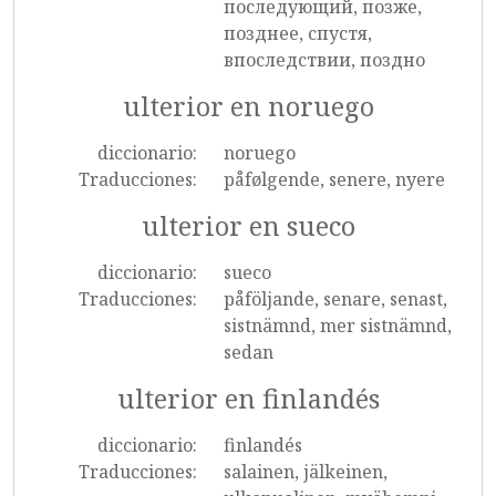
последующий, позже,
позднее, спустя,
впоследствии, поздно
ulterior en noruego
diccionario:
noruego
Traducciones:
påfølgende, senere, nyere
ulterior en sueco
diccionario:
sueco
Traducciones:
påföljande, senare, senast,
sistnämnd, mer sistnämnd,
sedan
ulterior en finlandés
diccionario:
finlandés
Traducciones:
salainen, jälkeinen,