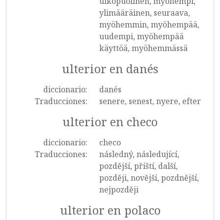
ulkopuolinen, myöhempi,
ylimääräinen, seuraava,
myöhemmin, myöhempää,
uudempi, myöhempää
käyttöä, myöhemmässä
ulterior en danés
diccionario:
danés
Traducciones:
senere, senest, nyere, efter
ulterior en checo
diccionario:
checo
Traducciones:
následný, následující,
pozdější, příští, další,
později, novější, pozdnější,
nejpozději
ulterior en polaco