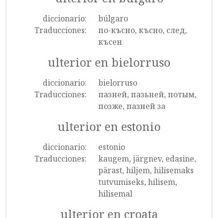
diccionario:
búlgaro
Traducciones:
по-късно, късно, след,
късен
ulterior en bielorruso
diccionario:
bielorruso
Traducciones:
пазней, пазьней, потым,
позже, пазней за
ulterior en estonio
diccionario:
estonio
Traducciones:
kaugem, järgnev, edasine,
pärast, hiljem, hilisemaks
tutvumiseks, hilisem,
hilisemal
ulterior en croata