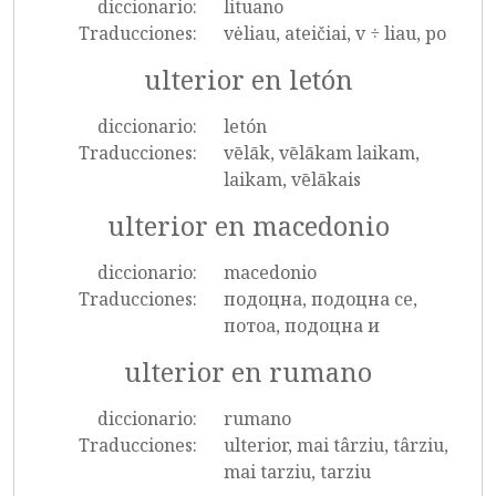
diccionario:
lituano
Traducciones:
vėliau, ateičiai, v ÷ liau, po
ulterior en letón
diccionario:
letón
Traducciones:
vēlāk, vēlākam laikam,
laikam, vēlākais
ulterior en macedonio
diccionario:
macedonio
Traducciones:
подоцна, подоцна се,
потоа, подоцна и
ulterior en rumano
diccionario:
rumano
Traducciones:
ulterior, mai târziu, târziu,
mai tarziu, tarziu