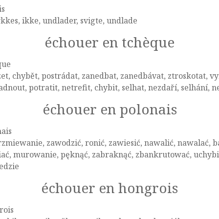
is
kkes, ikke, undlader, svigte, undlade
échouer en tchèque
que
et, chybět, postrádat, zanedbat, zanedbávat, ztroskotat, 
dnout, potratit, netrefit, chybit, selhat, nezdaří, selhání, n
échouer en polonais
ais
zmiewanie, zawodzić, ronić, zawiesić, nawalić, nawalać, b
ać, murowanie, pęknąć, zabraknąć, zbankrutować, uchybić, 
edzie
échouer en hongrois
rois