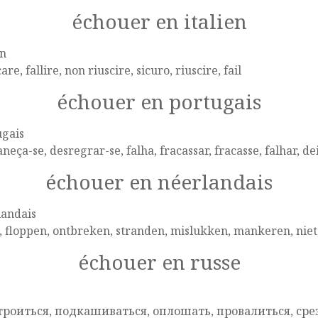
échouer en italien
en
re, fallire, non riuscire, sicuro, riuscire, fail
échouer en portugais
ugais
neça-se, desregrar-se, falha, fracassar, fracasse, falhar, de
échouer en néerlandais
landais
, floppen, ontbreken, stranden, mislukken, mankeren, niet
échouer en russe
e
троиться, подкашиваться, оплошать, провалиться, срез