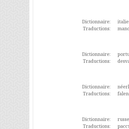
Dictionnaire:
itali
Traductions:
manca
Dictionnaire:
port
Traductions:
desva
Dictionnaire:
néer
Traductions:
falen
Dictionnaire:
russ
Traductions:
расс