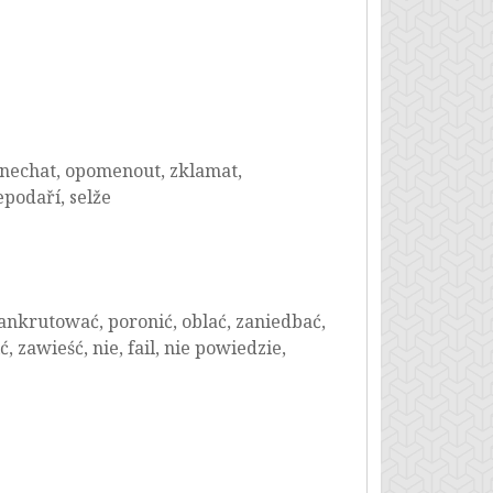
vynechat, opomenout, zklamat,
epodaří, selže
ankrutować, poronić, oblać, zaniedbać,
zawieść, nie, fail, nie powiedzie,