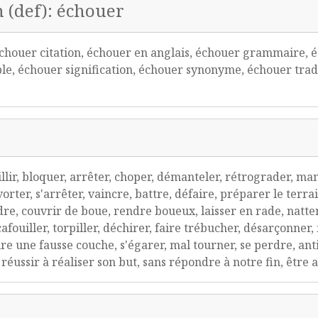
n (def): échouer
houer citation, échouer en anglais, échouer grammaire, é
le, échouer signification, échouer synonyme, échouer trad
illir, bloquer, arrêter, choper, démanteler, rétrograder, ma
avorter, s'arrêter, vaincre, battre, défaire, préparer le terr
re, couvrir de boue, rendre boueux, laisser en rade, natter, 
afouiller, torpiller, déchirer, faire trébucher, désarçonner,
ire une fausse couche, s'égarer, mal tourner, se perdre, anti
s réussir à réaliser son but, sans répondre à notre fin, êtr