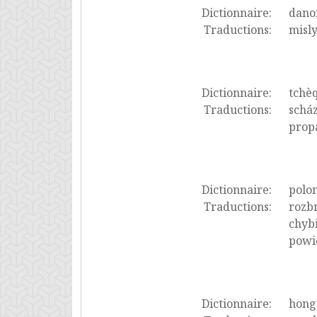
Dictionnaire:
dano
Traductions:
misly
Dictionnaire:
tchè
Traductions:
scház
propa
Dictionnaire:
polon
Traductions:
rozbr
chybi
powi
Dictionnaire:
hong