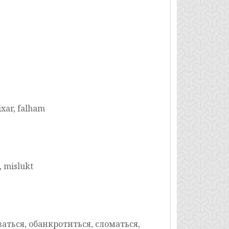
ixar, falham
, mislukt
аться, обанкротиться, сломаться,