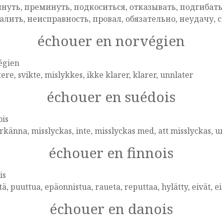
нуть, преминуть, подкоситься, отказывать, подгибать
алить, неисправность, провал, обязательно, неудачу, 
échouer en norvégien
égien
ere, svikte, mislykkes, ikke klarer, klarer, unnlater
échouer en suédois
ois
känna, misslyckas, inte, misslyckas med, att misslyckas, u
échouer en finnois
is
tä, puuttua, epäonnistua, raueta, reputtaa, hylätty, eivät, e
échouer en danois