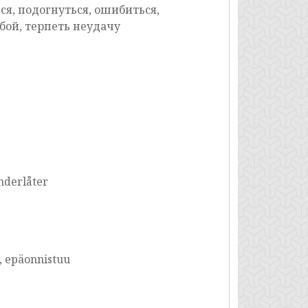
ся, подогнуться, ошибиться,
сбой, терпеть неудачу
nderlåter
i, epäonnistuu