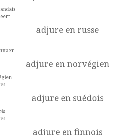
landais
eert
adjure en russe
e
инает
adjure en norvégien
égien
res
adjure en suédois
ois
res
adjure en finnois