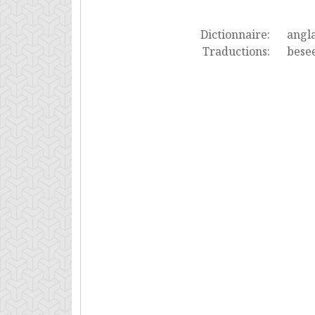
Dictionnaire:
angla
Traductions:
besee