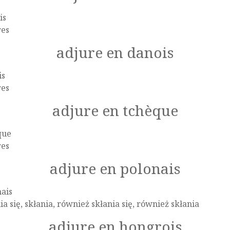
is
res
adjure en danois
is
res
adjure en tchèque
que
res
adjure en polonais
ais
ia się, skłania, również skłania się, również skłania
adjure en hongrois