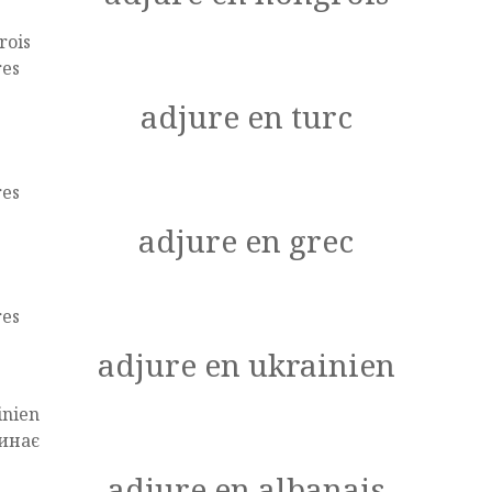
rois
res
adjure en turc
res
adjure en grec
res
adjure en ukrainien
inien
инає
adjure en albanais