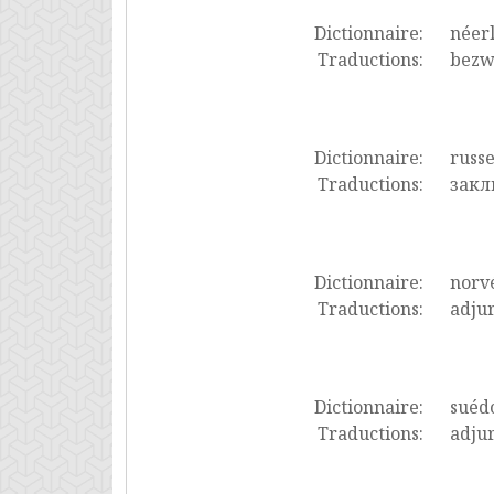
Dictionnaire:
néer
Traductions:
bezw
Dictionnaire:
russ
Traductions:
закл
Dictionnaire:
norv
Traductions:
adju
Dictionnaire:
suéd
Traductions:
adju