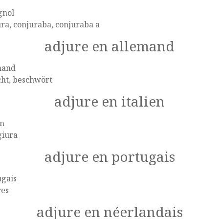
gnol
ra, conjuraba, conjuraba a
adjure en allemand
mand
cht, beschwört
adjure en italien
en
giura
adjure en portugais
ugais
res
adjure en néerlandais