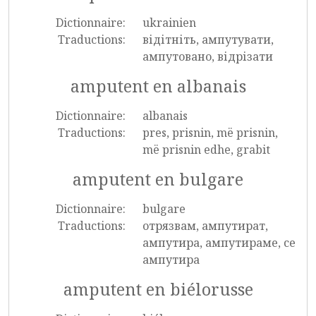
Dictionnaire:
ukrainien
Traductions:
відітніть, ампутувати,
ампутовано, відрізати
amputent en albanais
Dictionnaire:
albanais
Traductions:
pres, prisnin, më prisnin,
më prisnin edhe, grabit
amputent en bulgare
Dictionnaire:
bulgare
Traductions:
отрязвам, ампутират,
ампутира, ампутираме, се
ампутира
amputent en biélorusse