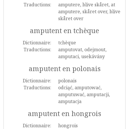
Traductions:
amputere, blive skåret, at
amputere, skåret over, blive
skåret over
amputent en tchèque
Dictionnaire:
tchèque
Traductions:
amputovat, odejmout,
amputaci, usekávány
amputent en polonais
Dictionnaire:
polonais
Traductions:
odciąć, amputować,
amputuwać, amputacji,
amputacja
amputent en hongrois
Dictionnaire:
hongrois