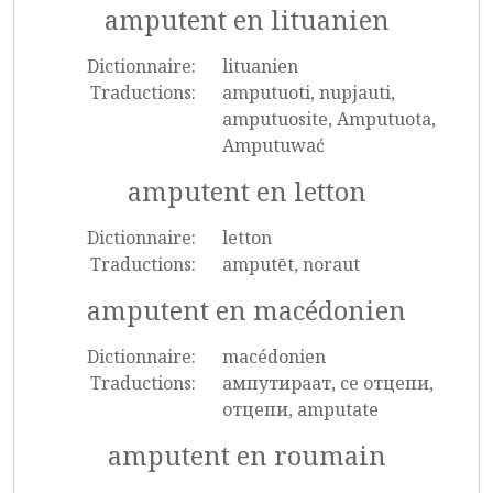
amputent en lituanien
Dictionnaire:
lituanien
Traductions:
amputuoti, nupjauti,
amputuosite, Amputuota,
Amputuwać
amputent en letton
Dictionnaire:
letton
Traductions:
amputēt, noraut
amputent en macédonien
Dictionnaire:
macédonien
Traductions:
ампутираат, се отцепи,
отцепи, amputate
amputent en roumain