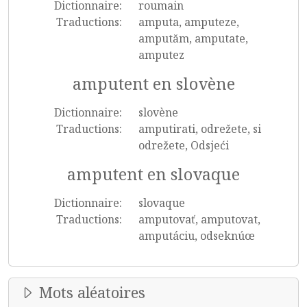
Dictionnaire:
roumain
Traductions:
amputa, amputeze,
amputăm, amputate,
amputez
amputent en slovène
Dictionnaire:
slovène
Traductions:
amputirati, odrežete, si
odrežete, Odsjeći
amputent en slovaque
Dictionnaire:
slovaque
Traductions:
amputovať, amputovat,
amputáciu, odseknúœ
Mots aléatoires