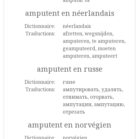
amputar os
amputent en néerlandais
Dictionnaire:
néerlandais
Traductions:
afzetten, wegsnijden,
amputeren, te amputeren,
geamputeerd, moeten
amputeren, amputeert
amputent en russe
Dictionnaire:
russe
Traductions:
ампутировать, удалять,
отнимать, оторвать,
ампутации, ампутацию,
отрезать
amputent en norvégien
Dictionnaire:
norvégien