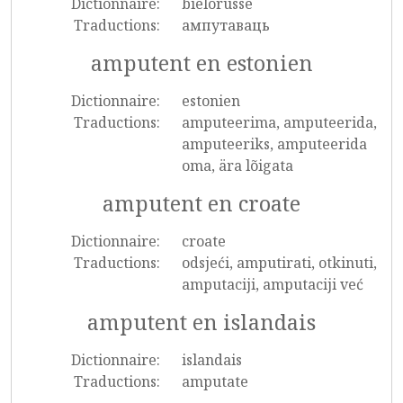
Dictionnaire:
biélorusse
Traductions:
ампутаваць
amputent en estonien
Dictionnaire:
estonien
Traductions:
amputeerima, amputeerida,
amputeeriks, amputeerida
oma, ära lõigata
amputent en croate
Dictionnaire:
croate
Traductions:
odsjeći, amputirati, otkinuti,
amputaciji, amputaciji već
amputent en islandais
Dictionnaire:
islandais
Traductions:
amputate