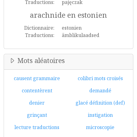
Traductions:
pajęczak
arachnide en estonien
Dictionnaire:
estonien
Traductions:
ämblikulaadsed
Mots aléatoires
causent grammaire
colibri mots croisés
contentèrent
demandé
denier
glacé définition (def)
grinçant
instigation
lecture traductions
microscopie