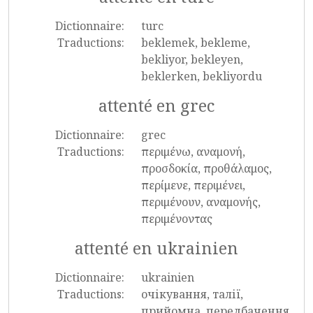
Dictionnaire:
turc
Traductions:
beklemek, bekleme,
bekliyor, bekleyen,
beklerken, bekliyordu
attenté en grec
Dictionnaire:
grec
Traductions:
περιμένω, αναμονή,
προσδοκία, προθάλαμος,
περίμενε, περιμένει,
περιμένουν, αναμονής,
περιμένοντας
attenté en ukrainien
Dictionnaire:
ukrainien
Traductions:
очікування, талії,
прийомна, передбачення,