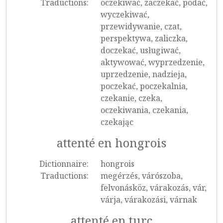
Traductions:
oczekiwać, zaczekać, podać,
wyczekiwać,
przewidywanie, czat,
perspektywa, zaliczka,
doczekać, usługiwać,
aktywować, wyprzedzenie,
uprzedzenie, nadzieja,
poczekać, poczekalnia,
czekanie, czeka,
oczekiwania, czekania,
czekając
attenté en hongrois
Dictionnaire:
hongrois
Traductions:
megérzés, várószoba,
felvonásköz, várakozás, vár,
várja, várakozási, várnak
attenté en turc