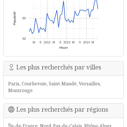
Popularité
80
60
M
S
2012
M
S
2013
M
S
2014
M
Heure
Les plus recherchés par villes
Paris, Courbevoie, Saint-Mandé, Versailles,
Montrouge
Les plus recherchés par régions
Île-de-France, Nord-Pas-de-Calais, Rhône-Alpes,