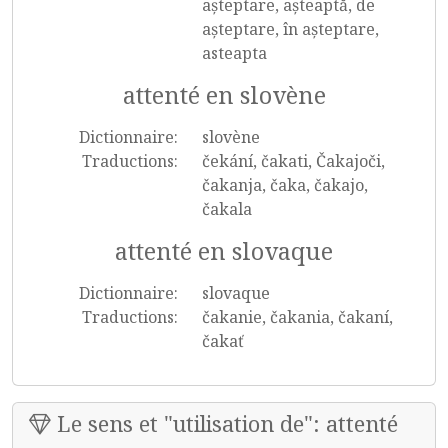
așteptare, așteaptă, de
așteptare, în așteptare,
asteapta
attenté en slovène
Dictionnaire:
slovène
Traductions:
čekání, čakati, Čakajoči,
čakanja, čaka, čakajo,
čakala
attenté en slovaque
Dictionnaire:
slovaque
Traductions:
čakanie, čakania, čakaní,
čakať
Le sens et "utilisation de": attenté