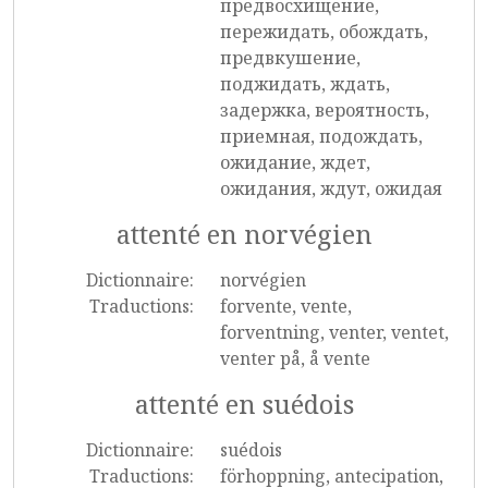
предвосхищение,
пережидать, обождать,
предвкушение,
поджидать, ждать,
задержка, вероятность,
приемная, подождать,
ожидание, ждет,
ожидания, ждут, ожидая
attenté en norvégien
Dictionnaire:
norvégien
Traductions:
forvente, vente,
forventning, venter, ventet,
venter på, å vente
attenté en suédois
Dictionnaire:
suédois
Traductions:
förhoppning, antecipation,