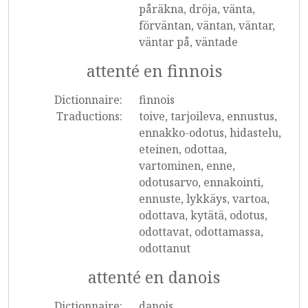
påräkna, dröja, vänta,
förväntan, väntan, väntar,
väntar på, väntade
attenté en finnois
Dictionnaire:
finnois
Traductions:
toive, tarjoileva, ennustus,
ennakko-odotus, hidastelu,
eteinen, odottaa,
vartominen, enne,
odotusarvo, ennakointi,
ennuste, lykkäys, vartoa,
odottava, kytätä, odotus,
odottavat, odottamassa,
odottanut
attenté en danois
Dictionnaire:
danois