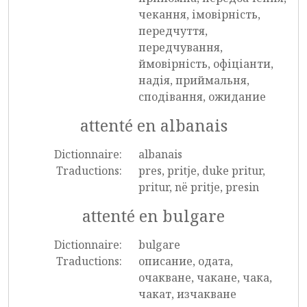
чекання, імовірність,
передчуття,
передчування,
ймовірність, офіціанти,
надія, приймальня,
сподівання, ожидание
attenté en albanais
Dictionnaire:
albanais
Traductions:
pres, pritje, duke pritur,
pritur, në pritje, presin
attenté en bulgare
Dictionnaire:
bulgare
Traductions:
описание, одата,
очакване, чакане, чака,
чакат, изчакване