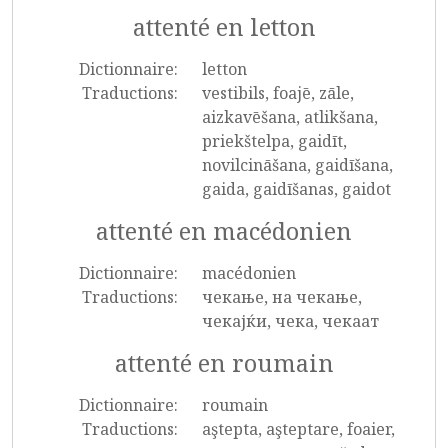
attenté en letton
Dictionnaire:
letton
Traductions:
vestibils, foajē, zāle,
aizkavēšana, atlikšana,
priekštelpa, gaidīt,
novilcināšana, gaidīšana,
gaida, gaidīšanas, gaidot
attenté en macédonien
Dictionnaire:
macédonien
Traductions:
чекање, на чекање,
чекајќи, чека, чекаат
attenté en roumain
Dictionnaire:
roumain
Traductions:
aştepta, aşteptare, foaier,