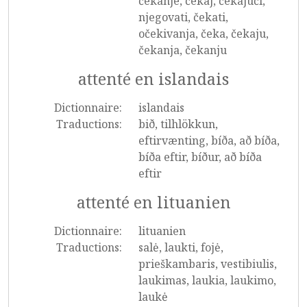
čekanje, čekaj, čekajući,
njegovati, čekati,
očekivanja, čeka, čekaju,
čekanja, čekanju
attenté en islandais
Dictionnaire:
islandais
Traductions:
bið, tilhlökkun,
eftirvænting, bíða, að bíða,
bíða eftir, bíður, að bíða
eftir
attenté en lituanien
Dictionnaire:
lituanien
Traductions:
salė, laukti, fojė,
prieškambaris, vestibiulis,
laukimas, laukia, laukimo,
laukė