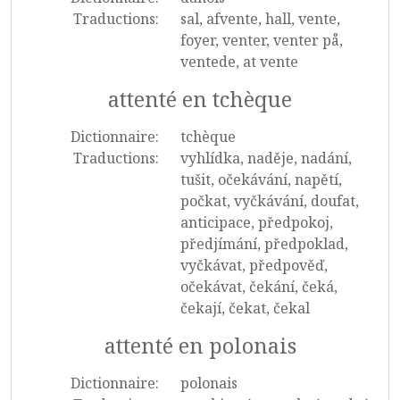
Traductions:
sal, afvente, hall, vente,
foyer, venter, venter på,
ventede, at vente
attenté en tchèque
Dictionnaire:
tchèque
Traductions:
vyhlídka, naděje, nadání,
tušit, očekávání, napětí,
počkat, vyčkávání, doufat,
anticipace, předpokoj,
předjímání, předpoklad,
vyčkávat, předpověď,
očekávat, čekání, čeká,
čekají, čekat, čekal
attenté en polonais
Dictionnaire:
polonais