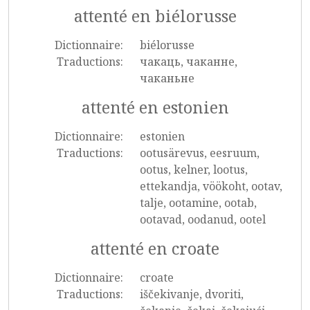
attenté en biélorusse
Dictionnaire:
biélorusse
Traductions:
чакаць, чаканне,
чаканьне
attenté en estonien
Dictionnaire:
estonien
Traductions:
ootusärevus, eesruum,
ootus, kelner, lootus,
ettekandja, vöökoht, ootav,
talje, ootamine, ootab,
ootavad, oodanud, ootel
attenté en croate
Dictionnaire:
croate
Traductions:
iščekivanje, dvoriti,