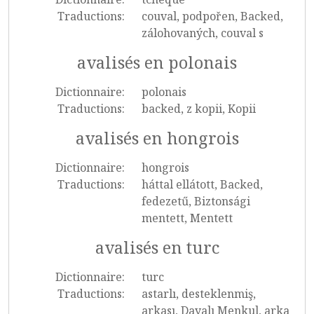
Traductions:
couval, podpořen, Backed,
zálohovaných, couval s
avalisés en polonais
Dictionnaire:
polonais
Traductions:
backed, z kopii, Kopii
avalisés en hongrois
Dictionnaire:
hongrois
Traductions:
háttal ellátott, Backed,
fedezetű, Biztonsági
mentett, Mentett
avalisés en turc
Dictionnaire:
turc
Traductions:
astarlı, desteklenmiş,
arkası, Dayalı Menkul, arka