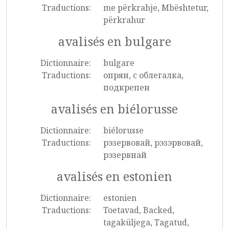
Traductions:
me përkrahje, Mbështetur,
përkrahur
avalisés en bulgare
Dictionnaire:
bulgare
Traductions:
опрян, с облегалка,
подкрепен
avalisés en biélorusse
Dictionnaire:
biélorusse
Traductions:
рэзервовай, рэзэрвовай,
рэзервнай
avalisés en estonien
Dictionnaire:
estonien
Traductions:
Toetavad, Backed,
tagaküljega, Tagatud,