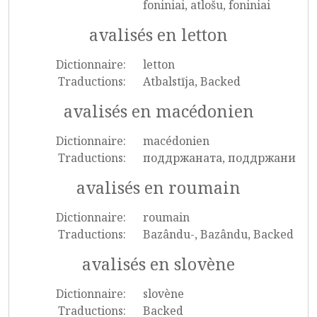
foniniai, atlošu, foniniai
avalisés en letton
Dictionnaire:
letton
Traductions:
Atbalstīja, Backed
avalisés en macédonien
Dictionnaire:
macédonien
Traductions:
поддржаната, поддржани
avalisés en roumain
Dictionnaire:
roumain
Traductions:
Bazându-, Bazându, Backed
avalisés en slovène
Dictionnaire:
slovène
Traductions:
Backed