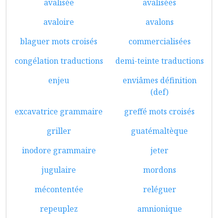
avalisée
avalisées
avaloire
avalons
blaguer mots croisés
commercialisées
congélation traductions
demi-teinte traductions
enjeu
enviâmes définition
(def)
excavatrice grammaire
greffé mots croisés
griller
guatémaltèque
inodore grammaire
jeter
jugulaire
mordons
mécontentée
reléguer
repeuplez
amnionique