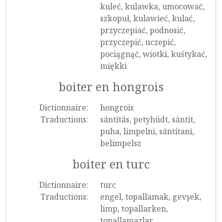
kuleć, kulawka, umocować,
szkopuł, kulawieć, kulać,
przyczepiać, podnosić,
przyczepić, uczepić,
pociągnąć, wiotki, kuśtykać,
miękki
boiter en hongrois
Dictionnaire:
hongrois
Traductions:
sántítás, petyhüdt, sántít,
puha, limpelni, sántítani,
belimpelsz
boiter en turc
Dictionnaire:
turc
Traductions:
engel, topallamak, gevşek,
limp, topallarken,
topallamazlar