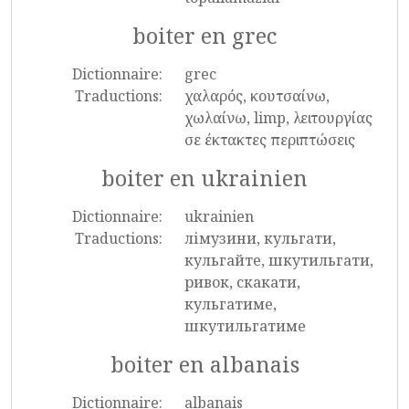
boiter en grec
Dictionnaire:
grec
Traductions:
χαλαρός, κουτσαίνω,
χωλαίνω, limp, λειτουργίας
σε έκτακτες περιπτώσεις
boiter en ukrainien
Dictionnaire:
ukrainien
Traductions:
лімузини, кульгати,
кульгайте, шкутильгати,
ривок, скакати,
кульгатиме,
шкутильгатиме
boiter en albanais
Dictionnaire:
albanais