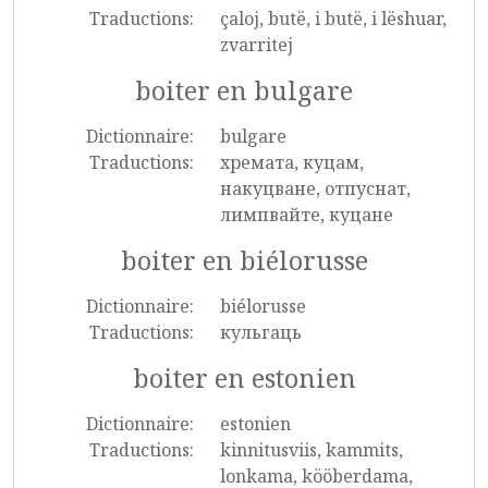
Traductions:
çaloj, butë, i butë, i lëshuar,
zvarritej
boiter en bulgare
Dictionnaire:
bulgare
Traductions:
хремата, куцам,
накуцване, отпуснат,
лимпвайте, куцане
boiter en biélorusse
Dictionnaire:
biélorusse
Traductions:
кульгаць
boiter en estonien
Dictionnaire:
estonien
Traductions:
kinnitusviis, kammits,
lonkama, kööberdama,