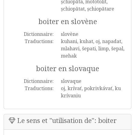
șchiopăta, mototolit,
șchiopătat, șchiopătare
boiter en slovène
Dictionnaire:
slovène
Traductions:
kuhani, kuhat, oj, napadat,
mlahavi, šepati, limp, šepal,
mehak
boiter en slovaque
Dictionnaire:
slovaque
Traductions:
oj, krívať, pokrivkávať, ku
krívaniu
Le sens et "utilisation de": boiter