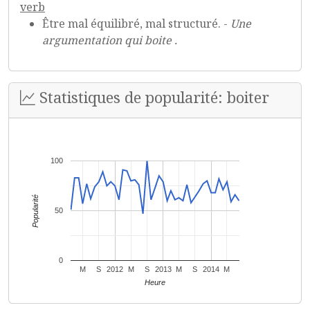
verb
Être mal équilibré, mal structuré. -
Une
argumentation qui boite .
Statistiques de popularité: boiter
100
Popularité
50
0
M
S
2012
M
S
2013
M
S
2014
M
Heure