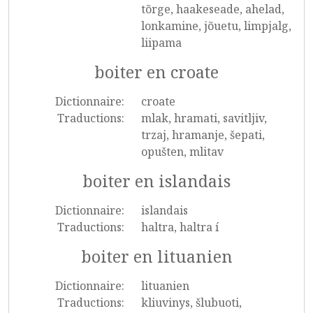
tõrge, haakeseade, ahelad,
lonkamine, jõuetu, limpjalg,
liipama
boiter en croate
Dictionnaire:
croate
Traductions:
mlak, hramati, savitljiv,
trzaj, hramanje, šepati,
opušten, mlitav
boiter en islandais
Dictionnaire:
islandais
Traductions:
haltra, haltra í
boiter en lituanien
Dictionnaire:
lituanien
Traductions:
kliuvinys, šlubuoti,