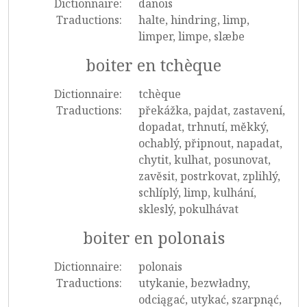
Dictionnaire:
danois
Traductions:
halte, hindring, limp,
limper, limpe, slæbe
boiter en tchèque
Dictionnaire:
tchèque
Traductions:
překážka, pajdat, zastavení,
dopadat, trhnutí, měkký,
ochablý, připnout, napadat,
chytit, kulhat, posunovat,
zavěsit, postrkovat, zplihlý,
schlíplý, limp, kulhání,
skleslý, pokulhávat
boiter en polonais
Dictionnaire:
polonais
Traductions:
utykanie, bezwładny,
odciągać, utykać, szarpnąć,