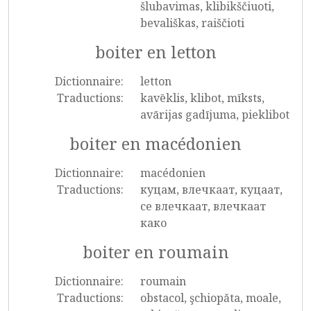
šlubavimas, klibikščiuoti,
bevališkas, raiščioti
boiter en letton
Dictionnaire:
letton
Traductions:
kavēklis, klibot, mīksts,
avārijas gadījuma, pieklibot
boiter en macédonien
Dictionnaire:
macédonien
Traductions:
куцам, влечкаат, куцаат,
се влечкаат, влечкаат
како
boiter en roumain
Dictionnaire:
roumain
Traductions:
obstacol, şchiopăta, moale,