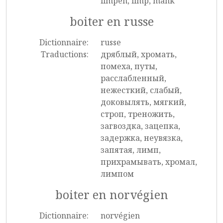
limpen, limp, mank
boiter en russe
Dictionnaire:
russe
Traductions:
дряблый, хромать,
помеха, путы,
расслабленный,
нежесткий, слабый,
доковылять, мягкий,
строп, треножить,
загвоздка, зацепка,
задержка, неувязка,
запятая, лимп,
прихрамывать, хромал,
лимпом
boiter en norvégien
Dictionnaire:
norvégien