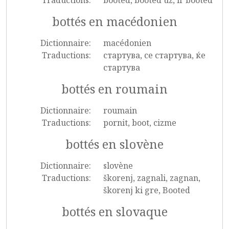
Traductions:
booted, booted uz, ir booted
bottés en macédonien
Dictionnaire:
macédonien
Traductions:
стартува, се стартува, ќе
стартува
bottés en roumain
Dictionnaire:
roumain
Traductions:
pornit, boot, cizme
bottés en slovène
Dictionnaire:
slovène
Traductions:
škorenj, zagnali, zagnan,
škorenj ki gre, Booted
bottés en slovaque