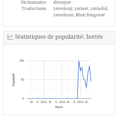
Dictionnaire:
slovaque
Traductions:
zavedený, zaviesť, zaviedol,
zavedenie, Musí fungovať
Statistiques de popularité: bottés
100
Popularité
50
0
M
S
2012
M
S
2013
M
S
2014
M
Heure