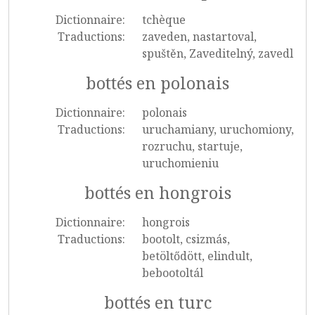
Dictionnaire:
tchèque
Traductions:
zaveden, nastartoval,
spuštěn, Zaveditelný, zavedl
bottés en polonais
Dictionnaire:
polonais
Traductions:
uruchamiany, uruchomiony,
rozruchu, startuje,
uruchomieniu
bottés en hongrois
Dictionnaire:
hongrois
Traductions:
bootolt, csizmás,
betöltődött, elindult,
bebootoltál
bottés en turc