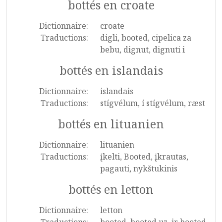
bottés en croate
Dictionnaire:
croate
Traductions:
digli, booted, cipelica za
bebu, dignut, dignuti i
bottés en islandais
Dictionnaire:
islandais
Traductions:
stígvélum, í stígvélum, ræst
bottés en lituanien
Dictionnaire:
lituanien
Traductions:
įkelti, Booted, įkrautas,
pagauti, nykštukinis
bottés en letton
Dictionnaire:
letton