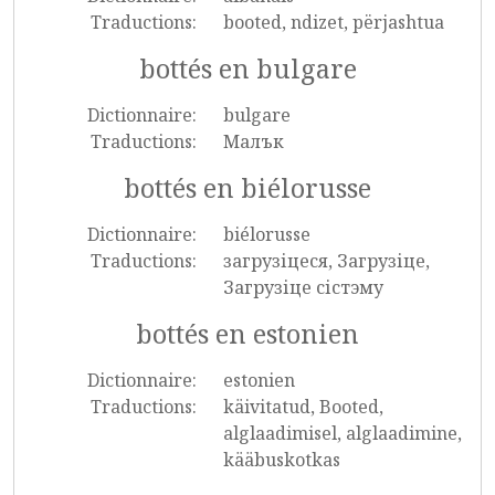
Traductions:
booted, ndizet, përjashtua
bottés en bulgare
Dictionnaire:
bulgare
Traductions:
Малък
bottés en biélorusse
Dictionnaire:
biélorusse
Traductions:
загрузіцеся, Загрузіце,
Загрузіце сістэму
bottés en estonien
Dictionnaire:
estonien
Traductions:
käivitatud, Booted,
alglaadimisel, alglaadimine,
kääbuskotkas