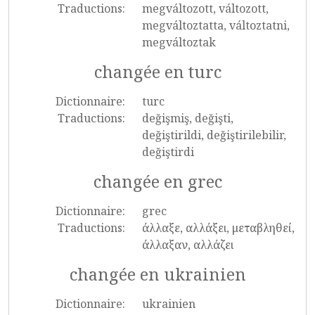
Traductions:
megváltozott, változott,
megváltoztatta, változtatni,
megváltoztak
changée en turc
Dictionnaire:
turc
Traductions:
değişmiş, değişti,
değiştirildi, değiştirilebilir,
değiştirdi
changée en grec
Dictionnaire:
grec
Traductions:
άλλαξε, αλλάξει, μεταβληθεί,
άλλαξαν, αλλάζει
changée en ukrainien
Dictionnaire:
ukrainien