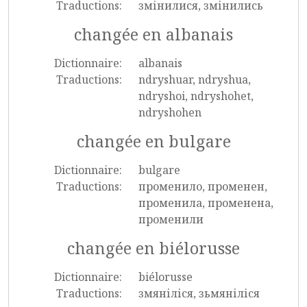
Traductions:
змінилися, змінились
changée en albanais
Dictionnaire:
albanais
Traductions:
ndryshuar, ndryshua,
ndryshoi, ndryshohet,
ndryshohen
changée en bulgare
Dictionnaire:
bulgare
Traductions:
променило, променен,
променила, променена,
променили
changée en biélorusse
Dictionnaire:
biélorusse
Traductions:
змяніліся, зьмяніліся