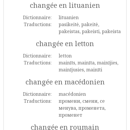
changée en lituanien
Dictionnaire:
lituanien
Traductions:
pasikeitė, pakeitė,
pakeistas, pakeisti, pakeista
changée en letton
Dictionnaire:
letton
Traductions:
mainīts, mainīta, mainījies,
mainījusies, mainīti
changée en macédonien
Dictionnaire:
macédonien
Traductions:
промени, смени, се
менува, променета,
променет
changée en roumain