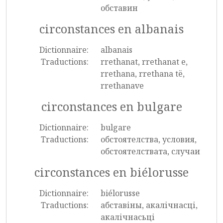
обставин
circonstances en albanais
Dictionnaire:
albanais
Traductions:
rrethanat, rrethanat e,
rrethana, rrethana të,
rrethanave
circonstances en bulgare
Dictionnaire:
bulgare
Traductions:
обстоятелства, условия,
обстоятелствата, случаи
circonstances en biélorusse
Dictionnaire:
biélorusse
Traductions:
абставіны, акалічнасці,
акалічнасьці