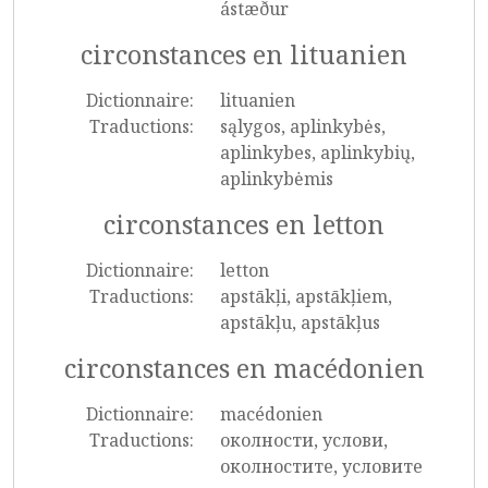
ástæður
circonstances en lituanien
Dictionnaire:
lituanien
Traductions:
sąlygos, aplinkybės,
aplinkybes, aplinkybių,
aplinkybėmis
circonstances en letton
Dictionnaire:
letton
Traductions:
apstākļi, apstākļiem,
apstākļu, apstākļus
circonstances en macédonien
Dictionnaire:
macédonien
Traductions:
околности, услови,
околностите, условите