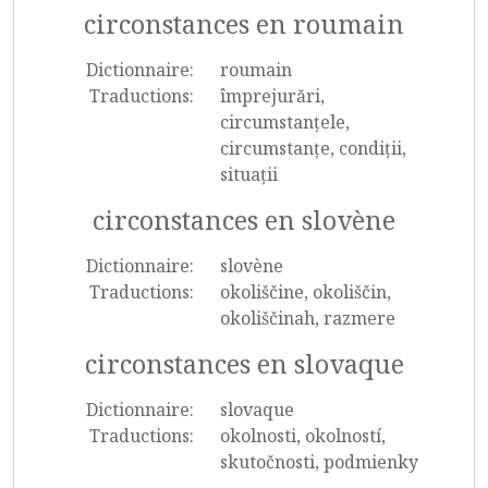
circonstances en roumain
Dictionnaire:
roumain
Traductions:
împrejurări,
circumstanțele,
circumstanțe, condiții,
situații
circonstances en slovène
Dictionnaire:
slovène
Traductions:
okoliščine, okoliščin,
okoliščinah, razmere
circonstances en slovaque
Dictionnaire:
slovaque
Traductions:
okolnosti, okolností,
skutočnosti, podmienky