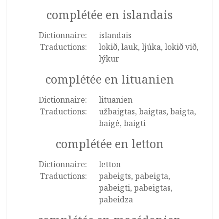
complétée en islandais
Dictionnaire:
islandais
Traductions:
lokið, lauk, ljúka, lokið við,
lýkur
complétée en lituanien
Dictionnaire:
lituanien
Traductions:
užbaigtas, baigtas, baigta,
baigė, baigti
complétée en letton
Dictionnaire:
letton
Traductions:
pabeigts, pabeigta,
pabeigti, pabeigtas,
pabeidza