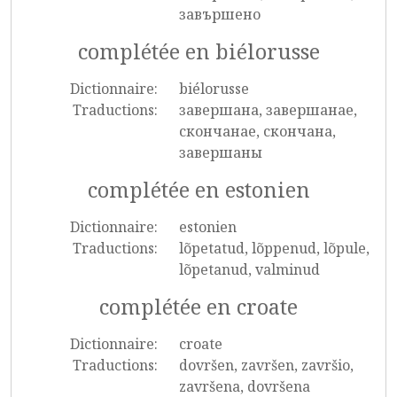
завършено
complétée en biélorusse
Dictionnaire:
biélorusse
Traductions:
завершана, завершанае,
скончанае, скончана,
завершаны
complétée en estonien
Dictionnaire:
estonien
Traductions:
lõpetatud, lõppenud, lõpule,
lõpetanud, valminud
complétée en croate
Dictionnaire:
croate
Traductions:
dovršen, završen, završio,
završena, dovršena