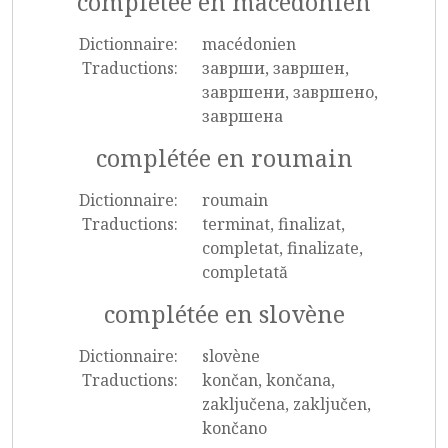
complétée en macédonien
Dictionnaire:
macédonien
Traductions:
заврши, завршен,
завршени, завршено,
завршена
complétée en roumain
Dictionnaire:
roumain
Traductions:
terminat, finalizat,
completat, finalizate,
completată
complétée en slovène
Dictionnaire:
slovène
Traductions:
končan, končana,
zaključena, zaključen,
končano