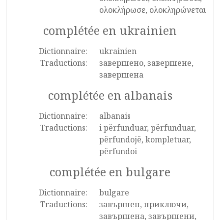
ολοκλήρωσε, ολοκληρώνεται
complétée en ukrainien
Dictionnaire:
ukrainien
Traductions:
завершено, завершене,
завершена
complétée en albanais
Dictionnaire:
albanais
Traductions:
i përfunduar, përfunduar,
përfundojë, kompletuar,
përfundoi
complétée en bulgare
Dictionnaire:
bulgare
Traductions:
завършен, приключи,
завършена, завършени,