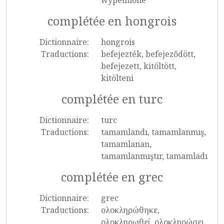
wypełnione
complétée en hongrois
Dictionnaire:
hongrois
Traductions:
befejezték, befejeződött,
befejezett, kitöltött,
kitölteni
complétée en turc
Dictionnaire:
turc
Traductions:
tamamlandı, tamamlanmış,
tamamlanan,
tamamlanmıştır, tamamladı
complétée en grec
Dictionnaire:
grec
Traductions:
ολοκληρώθηκε,
ολοκληρωθεί, ολοκληρώσει,