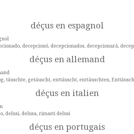
déçus en espagnol
gnol
pcionado, decepcionó, decepcionados, decepcionará, dece
déçus en allemand
mand
g, täuschte, getäuscht, enttäuscht, enttäuschten, Enttäusc
déçus en italien
en
o, delusi, delusa, rimasti delusi
déçus en portugais