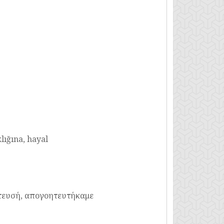
klığına, hayal
τευσή, απογοητευτήκαμε