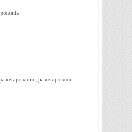
apontada
разочарование, разочарована