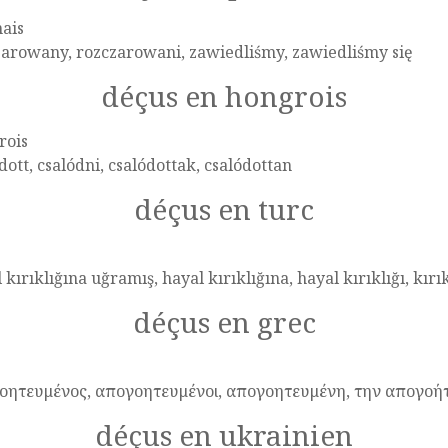
ais
arowany, rozczarowani, zawiedliśmy, zawiedliśmy się
déçus en hongrois
rois
dott, csalódni, csalódottak, csalódottan
déçus en turc
 kırıklığına uğramış, hayal kırıklığına, hayal kırıklığı, kırı
déçus en grec
οητευμένος, απογοητευμένοι, απογοητευμένη, την απογοή
déçus en ukrainien