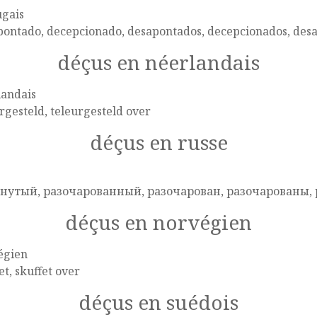
ugais
pontado, decepcionado, desapontados, decepcionados, des
déçus en néerlandais
landais
rgesteld, teleurgesteld over
déçus en russe
e
нутый, разочарованный, разочарован, разочарованы, 
déçus en norvégien
égien
et, skuffet over
déçus en suédois