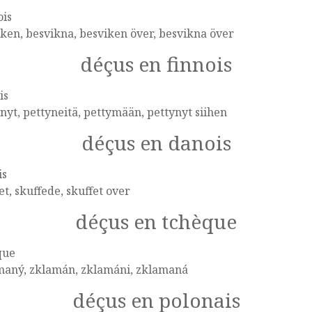
ois
ken, besvikna, besviken över, besvikna över
déçus en finnois
is
nyt, pettyneitä, pettymään, pettynyt siihen
déçus en danois
is
et, skuffede, skuffet over
déçus en tchèque
que
maný, zklamán, zklamáni, zklamaná
déçus en polonais