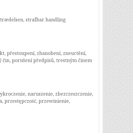
rtrædelsen, strafbar handling
ikt, přestoupení, zhanobení, zneuctění,
ný čin, porušení předpisů, trestným činem
ykroczenie, naruszenie, zbezczeszczenie,
, przestępczość, przewinienie,