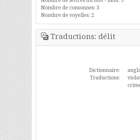
Nombre de lettres du mot -
délit
: 5
Nombre de consonnes: 3
Nombre de voyelles: 2
Traductions: délit
Dictionnaire:
angla
Traductions:
viola
crime