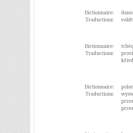
Dictionnaire:
dano
Traductions:
voldt
Dictionnaire:
tchè
Traductions:
provi
křivd
Dictionnaire:
polon
Traductions:
wystę
przes
prze