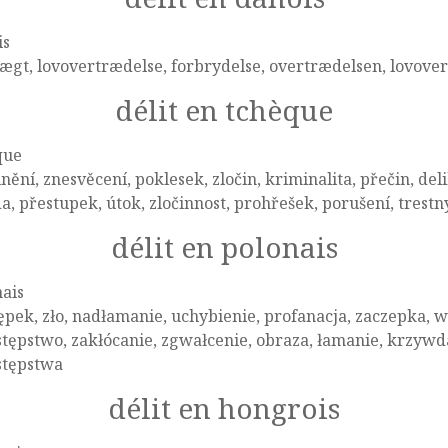
is
ægt, lovovertrædelse, forbrydelse, overtrædelsen, lovove
délit en tchèque
que
nění, znesvěcení, poklesek, zločin, kriminalita, přečin, del
a, přestupek, útok, zločinnost, prohřešek, porušení, trest
délit en polonais
ais
pek, zło, nadłamanie, uchybienie, profanacja, zaczepka, w
tępstwo, zakłócanie, zgwałcenie, obraza, łamanie, krzywda
stępstwa
délit en hongrois