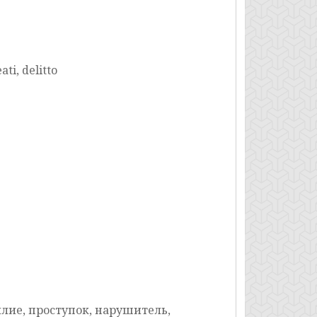
ati, delitto
илие, проступок, нарушитель,