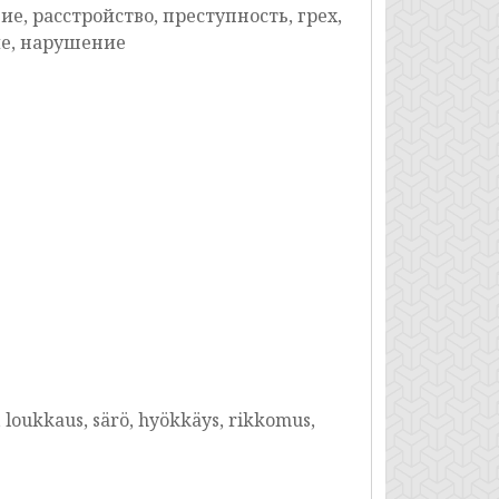
е, расстройство, преступность, грех,
е, нарушение
, loukkaus, särö, hyökkäys, rikkomus,