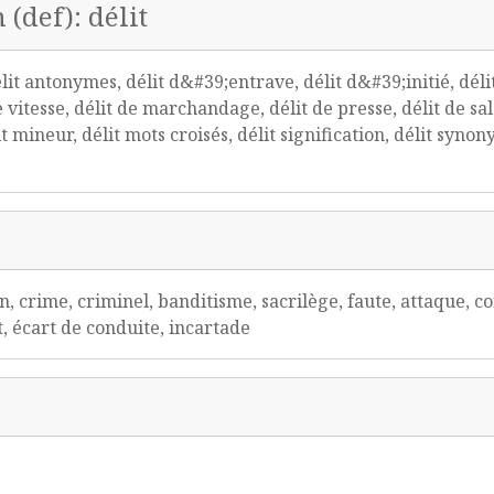
 (def): délit
lit antonymes, délit d&#39;entrave, délit d&#39;initié, délit
 vitesse, délit de marchandage, délit de presse, délit de sale
mineur, délit mots croisés, délit signification, délit synony
tion, crime, criminel, banditisme, sacrilège, faute, attaque, 
, écart de conduite, incartade