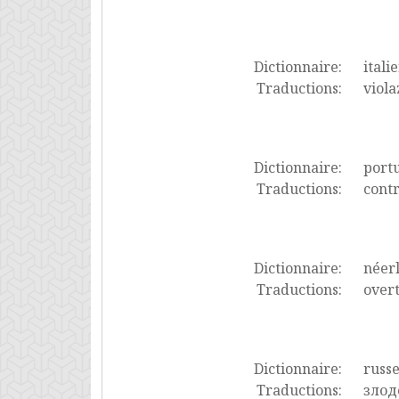
Dictionnaire:
itali
Traductions:
viola
Dictionnaire:
port
Traductions:
contr
Dictionnaire:
néer
Traductions:
overt
Dictionnaire:
russ
Traductions:
злод