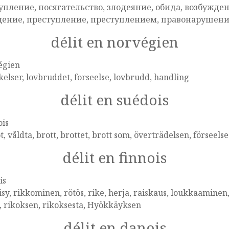
упление, посягательство, злодеяние, обида, возбуждени
ение, преступление, преступлением, правонарушени
délit en norvégien
égien
elser, lovbruddet, forseelse, lovbrudd, handling
délit en suédois
ois
t, våldta, brott, brottet, brott som, överträdelsen, förseelse
délit en finnois
is
sy, rikkominen, rötös, rike, herja, raiskaus, loukkaaminen
, rikoksen, rikoksesta, Hyökkäyksen
délit en danois