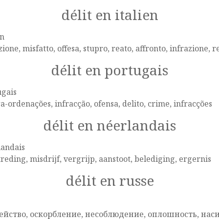
délit en italien
en
zione, misfatto, offesa, stupro, reato, affronto, infrazione, re
délit en portugais
ugais
a-ordenações, infracção, ofensa, delito, crime, infracções
délit en néerlandais
landais
reding, misdrijf, vergrijp, aanstoot, belediging, ergernis
délit en russe
e
ейство, оскорбление, несоблюдение, оплошность, нас