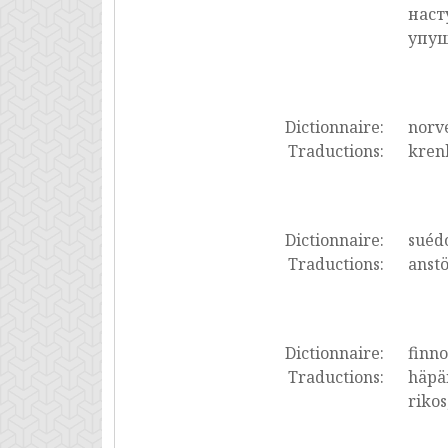
наст
упущ
Dictionnaire:
norv
Traductions:
krenk
Dictionnaire:
suéd
Traductions:
anstö
Dictionnaire:
finno
Traductions:
häpäi
rikos