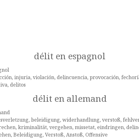
délit en espagnol
gnol
cción, injuria, violación, delincuencia, provocación, fechorí
iva, delitos
délit en allemand
mand
sverletzung, beleidigung, widerhandlung, verstoß, fehlver
echen, kriminalität, vergehen, missetat, eindringen, deli
hen, Beleidigung, Verstoß, Anstoß, Offensive