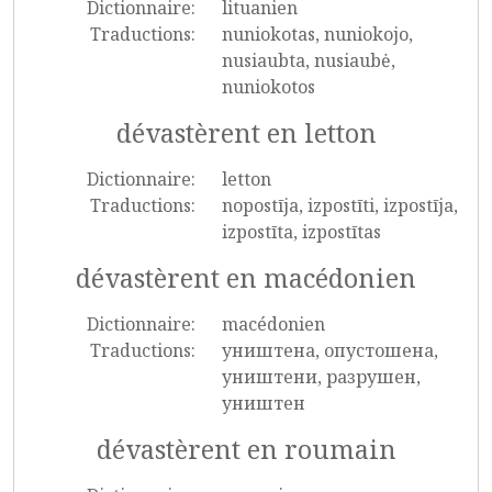
Dictionnaire:
lituanien
Traductions:
nuniokotas, nuniokojo,
nusiaubta, nusiaubė,
nuniokotos
dévastèrent en letton
Dictionnaire:
letton
Traductions:
nopostīja, izpostīti, izpostīja,
izpostīta, izpostītas
dévastèrent en macédonien
Dictionnaire:
macédonien
Traductions:
уништена, опустошена,
уништени, разрушен,
уништен
dévastèrent en roumain