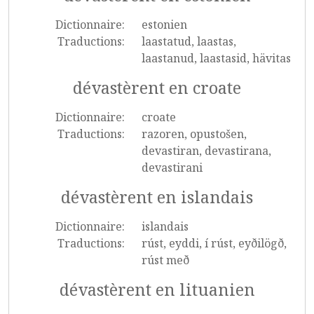
Dictionnaire:
estonien
Traductions:
laastatud, laastas,
laastanud, laastasid, hävitas
dévastèrent en croate
Dictionnaire:
croate
Traductions:
razoren, opustošen,
devastiran, devastirana,
devastirani
dévastèrent en islandais
Dictionnaire:
islandais
Traductions:
rúst, eyddi, í rúst, eyðilögð,
rúst með
dévastèrent en lituanien