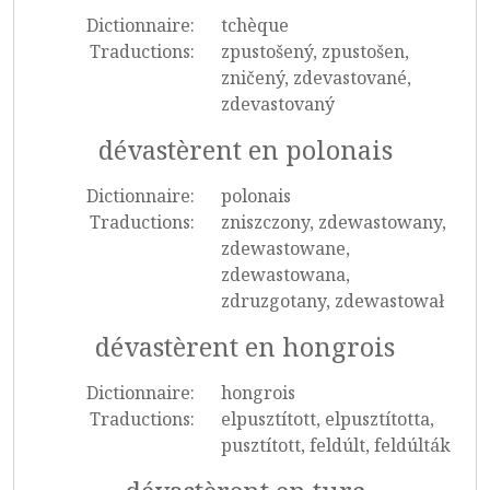
Dictionnaire:
tchèque
Traductions:
zpustošený, zpustošen,
zničený, zdevastované,
zdevastovaný
dévastèrent en polonais
Dictionnaire:
polonais
Traductions:
zniszczony, zdewastowany,
zdewastowane,
zdewastowana,
zdruzgotany, zdewastował
dévastèrent en hongrois
Dictionnaire:
hongrois
Traductions:
elpusztított, elpusztította,
pusztított, feldúlt, feldúlták