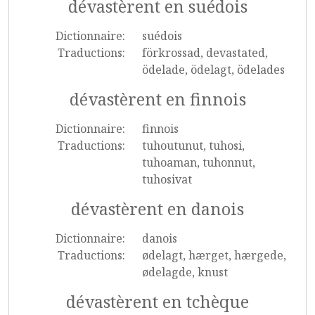
dévastèrent en suédois
Dictionnaire:
suédois
Traductions:
förkrossad, devastated,
ödelade, ödelagt, ödelades
dévastèrent en finnois
Dictionnaire:
finnois
Traductions:
tuhoutunut, tuhosi,
tuhoaman, tuhonnut,
tuhosivat
dévastèrent en danois
Dictionnaire:
danois
Traductions:
ødelagt, hærget, hærgede,
ødelagde, knust
dévastèrent en tchèque