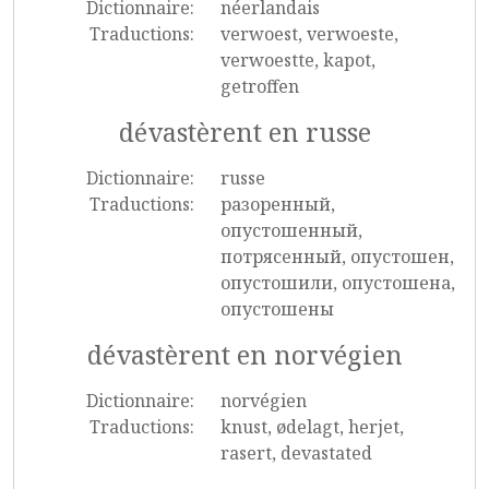
Dictionnaire:
néerlandais
Traductions:
verwoest, verwoeste,
verwoestte, kapot,
getroffen
dévastèrent en russe
Dictionnaire:
russe
Traductions:
разоренный,
опустошенный,
потрясенный, опустошен,
опустошили, опустошена,
опустошены
dévastèrent en norvégien
Dictionnaire:
norvégien
Traductions:
knust, ødelagt, herjet,
rasert, devastated