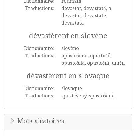
Dictionnaire:
roumain
Traductions:
devastat, devastată, a
devastat, devastate,
devastata
dévastèrent en slovène
Dictionnaire:
slovène
Traductions:
opustošena, opustošil,
opustošila, opustošili, uničil
dévastèrent en slovaque
Dictionnaire:
slovaque
Traductions:
spustošený, spustošená
Mots aléatoires