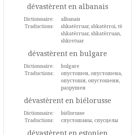
dévastèrent en albanais
Dictionnaire:
albanais
Traductions:
shkatërruar, shkatërroi, të
shkatërruar, shkatërruan,
shkretuar
dévastèrent en bulgare
Dictionnaire:
bulgare
Traductions:
опустошен, опустошена,
опустоши, опустошени,
разрушен
dévastèrent en biélorusse
Dictionnaire:
biélorusse
Traductions:
спустошаны, спусцелы
dévastèrent en estonien