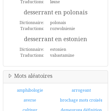
Traductions:
løsne
desserrant en polonais
Dictionnaire:
polonais
Traductions:
rozwolnienie
desserrant en estonien
Dictionnaire:
estonien
Traductions:
vabastamine
Mots aléatoires
amphibologie
arrogeant
averse
brochage mots croisés
cultiver
demeurons définition