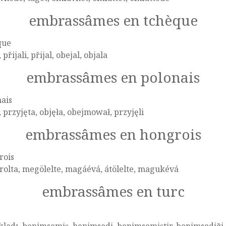
embrassâmes en tchèque
que
 přijali, přijal, obejal, objala
embrassâmes en polonais
ais
, przyjęta, objęła, obejmował, przyjęli
embrassâmes en hongrois
rois
rolta, megölelte, magáévá, átölelte, magukévá
embrassâmes en turc