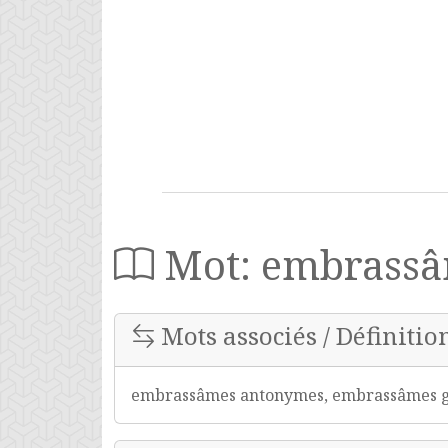
Mot: embrass
Mots associés / Définiti
embrassâmes antonymes, embrassâmes gr