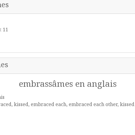
mes
s
: 11
mes
embrassâmes en anglais
is
ced, kissed, embraced each, embraced each other, kissed