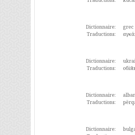
Traductions:
kucak
Dictionnaire:
grec
Traductions:
αγκάλ
Dictionnaire:
ukra
Traductions:
обій
Dictionnaire:
alban
Traductions:
përqa
Dictionnaire:
bulg