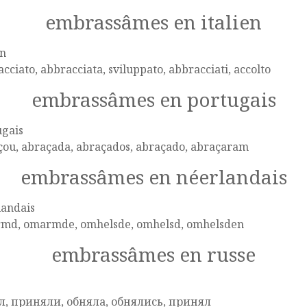
embrassâmes en italien
en
cciato, abbracciata, sviluppato, abbracciati, accolto
embrassâmes en portugais
ugais
çou, abraçada, abraçados, abraçado, abraçaram
embrassâmes en néerlandais
landais
md, omarmde, omhelsde, omhelsd, omhelsden
embrassâmes en russe
e
л, приняли, обняла, обнялись, принял