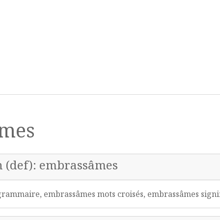
âmes
on (def): embrassâmes
ammaire, embrassâmes mots croisés, embrassâmes signi