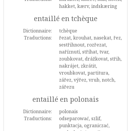
hakket, kærv, indskæring
entaillé en tchèque
Dictionnaire:
tchèque
Traductions:
řezat, krouhat, nasekat, řez,
sestřihnout, rozřezat,
naříznutí, stříhat, tvar,
zoubkovat, drážkovat, střih,
nakrájet, zkrátit,
vroubkovat, partitura,
zářez, výřez, vrub, notch,
zářezu
entaillé en polonais
Dictionnaire:
polonais
Traductions:
odseparować, szlif,
punktacja, ograniczać,