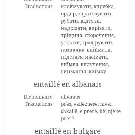
Traductions:
клеймувати, вирубка,
ордер, зараховувати,
рубати, відтяти,
надрізати, вирізати,
тріщина, скорочення,
утікати, гравірувати,
позначка, впіймати,
підстава, насікати,
виїмка, вилучення,
виймання, виїмку
entaillé en albanais
Dictionnaire:
albanais
Traductions:
pres, vallëzuese, nivel,
shkallë, e prerë, bëj një të
prerë
entaillé en bulgare