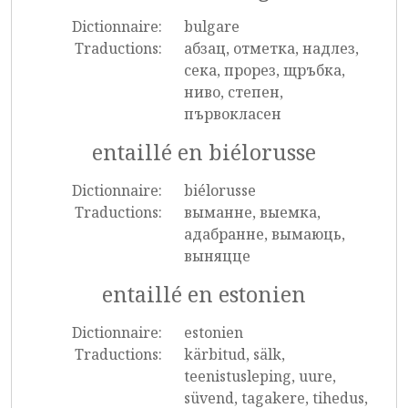
Dictionnaire:
bulgare
Traductions:
абзац, отметка, надлез,
сека, прорез, щръбка,
ниво, степен,
първокласен
entaillé en biélorusse
Dictionnaire:
biélorusse
Traductions:
выманне, выемка,
адабранне, вымаюць,
выняцце
entaillé en estonien
Dictionnaire:
estonien
Traductions:
kärbitud, sälk,
teenistusleping, uure,
süvend, tagakere, tihedus,