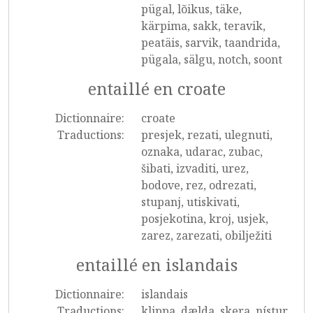
pügal, lõikus, täke,
kärpima, sakk, teravik,
peatäis, sarvik, taandrida,
pügala, sälgu, notch, soont
entaillé en croate
Dictionnaire:
croate
Traductions:
presjek, rezati, ulegnuti,
oznaka, udarac, zubac,
šibati, izvaditi, urez,
bodove, rez, odrezati,
stupanj, utiskivati,
posjekotina, kroj, usjek,
zarez, zarezati, obilježiti
entaillé en islandais
Dictionnaire:
islandais
Traductions:
klippa, dælda, skera, nístur,