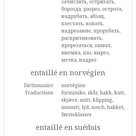
зачислять, остригать,
борозда, разрез, острота,
надрубать, абзац,
хлестать, копать,
надрезание, прорубать,
раскритиковать,
прорезаться, захват,
выемка, паз, вырез,
метка, надрез
entaillé en norvégien
Dictionnaire:
norvégien
Traductions:
forminske, skår, hakk, kutt,
skjære, snitt, klipping,
innsnitt, lyd, notch, hakket,
førsteklasses
entaillé en suédois