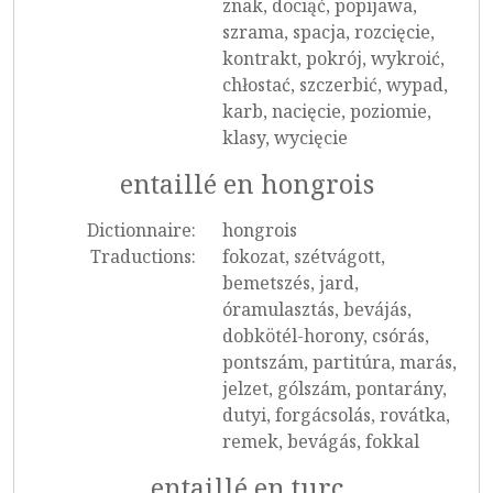
znak, dociąć, popijawa,
szrama, spacja, rozcięcie,
kontrakt, pokrój, wykroić,
chłostać, szczerbić, wypad,
karb, nacięcie, poziomie,
klasy, wycięcie
entaillé en hongrois
Dictionnaire:
hongrois
Traductions:
fokozat, szétvágott,
bemetszés, jard,
óramulasztás, bevájás,
dobkötél-horony, csórás,
pontszám, partitúra, marás,
jelzet, gólszám, pontarány,
dutyi, forgácsolás, rovátka,
remek, bevágás, fokkal
entaillé en turc