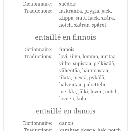
Dictionnaire:
suédois
Traductions:
inskränka, prygla, jack,
klippa, snitt, hack, skåra,
notch, skåran, spåret
entaillé en finnois
Dictionnaire:
finnois
Traductions:
lovi, siivu, lommo, uurtaa,
viilto, supistaa, pelkistää,
vähentää, hammastaa,
tilata, piestä, pykälä,
halventaa, paloittelu,
merkki, jälki, loven, notch,
loveen, kolo
entaillé en danois
Dictionnaire:
danois
Traductions:
karakter, skære, hak, notch,