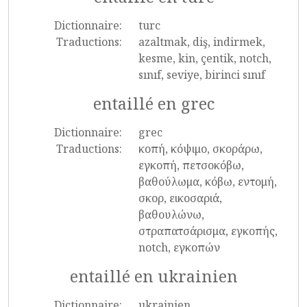
Dictionnaire:
turc
Traductions:
azaltmak, diş, indirmek,
kesme, kin, çentik, notch,
sınıf, seviye, birinci sınıf
entaillé en grec
Dictionnaire:
grec
Traductions:
κοπή, κόψιμο, σκοράρω,
εγκοπή, πετσοκόβω,
βαθούλωμα, κόβω, εντομή,
σκορ, εικοσαριά,
βαθουλώνω,
στραπατσάρισμα, εγκοπής,
notch, εγκοπών
entaillé en ukrainien
Dictionnaire:
ukrainien