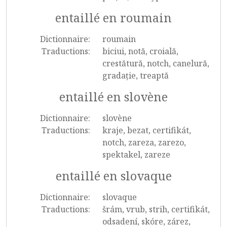
entaillé en roumain
Dictionnaire:
roumain
Traductions:
biciui, notă, croială,
crestătură, notch, canelură,
gradație, treaptă
entaillé en slovène
Dictionnaire:
slovène
Traductions:
kraje, bezat, certifikát,
notch, zareza, zarezo,
spektakel, zareze
entaillé en slovaque
Dictionnaire:
slovaque
Traductions:
šrám, vrub, strih, certifikát,
odsadení, skóre, zárez,