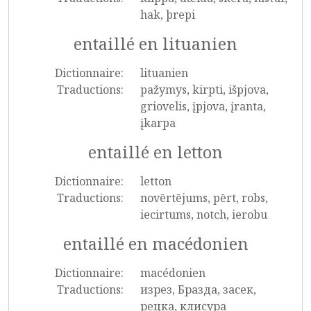
hak, þrepi
entaillé en lituanien
Dictionnaire:
lituanien
Traductions:
pažymys, kirpti, išpjova,
griovelis, įpjova, įranta,
įkarpa
entaillé en letton
Dictionnaire:
letton
Traductions:
novērtējums, pērt, robs,
iecirtums, notch, ierobu
entaillé en macédonien
Dictionnaire:
macédonien
Traductions:
изрез, Бразда, засек,
рецка, клисура