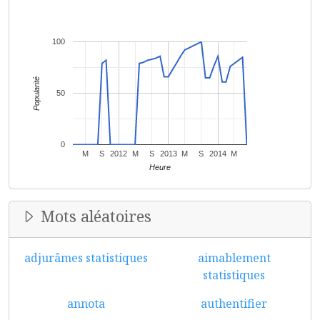
100
Popularité
50
0
M
S
2012
M
S
2013
M
S
2014
M
Heure
Mots aléatoires
adjurâmes statistiques
aimablement
statistiques
annota
authentifier