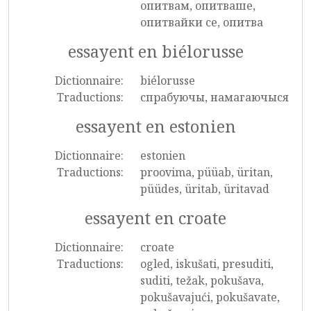
опитвам, опитваше,
опитвайки се, опитва
essayent en biélorusse
Dictionnaire:
biélorusse
Traductions:
спрабуючы, намагаючыся
essayent en estonien
Dictionnaire:
estonien
Traductions:
proovima, püüab, üritan,
püüdes, üritab, üritavad
essayent en croate
Dictionnaire:
croate
Traductions:
ogled, iskušati, presuditi,
suditi, težak, pokušava,
pokušavajući, pokušavate,