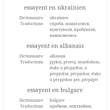
essayent en ukrainien
Dictionnaire:
ukrainien
Traductions:
спроба, намагатися,
куштувати, пробувати,
намагаючись
essayent en albanais
Dictionnaire:
albanais
Traductions:
gjykoj, provoj, mundohem,
duke u përpjekur, u
përpjekur, përpjekur, duke
u përpjekur për, përpiqet
essayent en bulgare
Dictionnaire:
bulgare
Traductions:
пробвам, опитвайки,