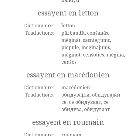
bandyti
essayent en letton
Dictionnaire:
letton
Traductions:
pārbaudīt, cenšanās,
mēģināt, sasniegums,
piepūle, mēģinājums,
mēģinot, cenšoties, mēģina,
cenšos
essayent en macédonien
Dictionnaire:
macédonien
Traductions:
обидувајќи, обидувајќи
се, се обидуваат, се
обидува, обидуваат
essayent en roumain
Dictionnaire:
roumain