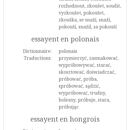
rozhodnout, zkoušet, soudit,
vyzkoušet, pokoušet,
zkouška, se snaží, snaží,
pokouší, snažil, sa pokouší
essayent en polonais
Dictionnaire:
polonais
Traductions:
przymierzyć, zasmakować,
wypróbowywać, starać,
skosztować, doświadczać,
próbować, próba,
spróbować, sądzić,
wypróbować, trudny,
bolesny, próbuje, stara,
próbując
essayent en hongrois