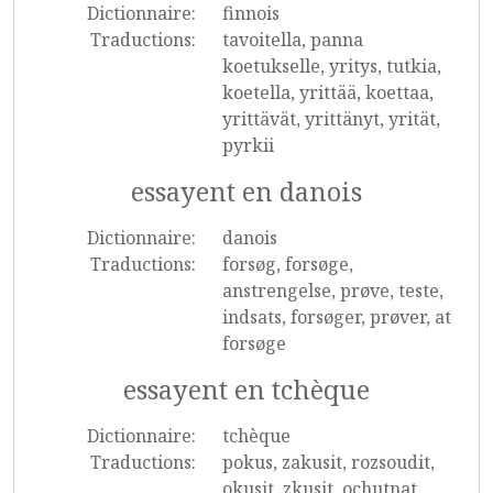
Dictionnaire:
finnois
Traductions:
tavoitella, panna
koetukselle, yritys, tutkia,
koetella, yrittää, koettaa,
yrittävät, yrittänyt, yrität,
pyrkii
essayent en danois
Dictionnaire:
danois
Traductions:
forsøg, forsøge,
anstrengelse, prøve, teste,
indsats, forsøger, prøver, at
forsøge
essayent en tchèque
Dictionnaire:
tchèque
Traductions:
pokus, zakusit, rozsoudit,
okusit, zkusit, ochutnat,