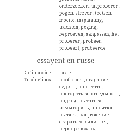
onderzoeken, uitproberen,
pogen, streven, toetsen,
moeite, inspanning,
trachten, poging,
beproeven, aanpassen, het
proberen, probeer,
probeert, probeerde
essayent en russe
Dictionnaire:
russe
Traductions:
пробовать, старание,
судить, попытать,
постараться, отведывать,
подход, пытаться,
измытарить, попытка,
пытать, напряжение,
стараться, силиться,
перепробовать,