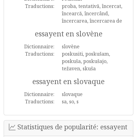
Traductions:
proba, tentativă, încercat,
încearcă, încercând,
încercarea, încercarea de
essayent en slovène
Dictionnaire:
slovène
Traductions:
poskusiti, poskušam,
poskuša, poskušajo,
težaven, skuša
essayent en slovaque
Dictionnaire:
slovaque
Traductions:
sa, so, s
Statistiques de popularité: essayent