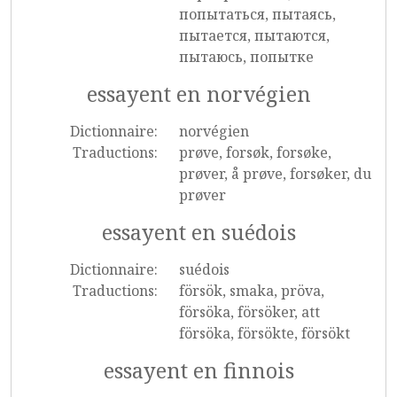
попытаться, пытаясь,
пытается, пытаются,
пытаюсь, попытке
essayent en norvégien
Dictionnaire:
norvégien
Traductions:
prøve, forsøk, forsøke,
prøver, å prøve, forsøker, du
prøver
essayent en suédois
Dictionnaire:
suédois
Traductions:
försök, smaka, pröva,
försöka, försöker, att
försöka, försökte, försökt
essayent en finnois