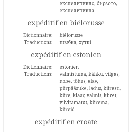
експедитивно, бързото,
експедитивна
expéditif en biélorusse
Dictionnaire:
biélorusse
Traductions:
шыбка, хуткі
expéditif en estonien
Dictionnaire:
estonien
Traductions:
valmistuma, kähku, vilgas,
nobe, tõhus, elav,
piirpääsuke, ladus, kiiresti,
kiire, klaar, valmis, kiiret,
viivitamatut, kiirema,
kiireid
expéditif en croate