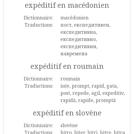
expéditif en macédonien
Dictionnaire:
macédonien
Traductions:
пост, експедитивен,
експедитивна,
експедитивно,
експедитивни,
навремена
expéditif en roumain
Dictionnaire:
roumain
Traductions:
iute, prompt, rapid, gata,
post, repede, agil, expeditiv,
rapidă, rapide, promptă
expéditif en slovène
Dictionnaire:
slovène
Traductions:
hitro, hiter, hitri, hitre, hitra