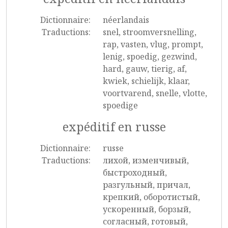
Dictionnaire:
néerlandais
Traductions:
snel, stroomversnelling,
rap, vasten, vlug, prompt,
lenig, spoedig, gezwind,
hard, gauw, tierig, af,
kwiek, schielijk, klaar,
voortvarend, snelle, vlotte,
spoedige
expéditif en russe
Dictionnaire:
russe
Traductions:
лихой, изменчивый,
быстроходный,
разгульный, причал,
крепкий, оборотистый,
ускоренный, борзый,
согласный, готовый,