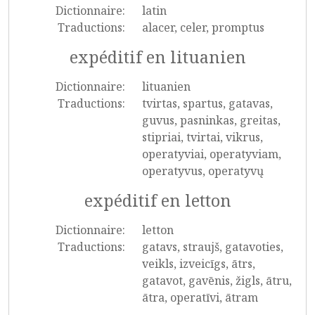
Dictionnaire:
latin
Traductions:
alacer, celer, promptus
expéditif en lituanien
Dictionnaire:
lituanien
Traductions:
tvirtas, spartus, gatavas,
guvus, pasninkas, greitas,
stipriai, tvirtai, vikrus,
operatyviai, operatyviam,
operatyvus, operatyvų
expéditif en letton
Dictionnaire:
letton
Traductions:
gatavs, straujš, gatavoties,
veikls, izveicīgs, ātrs,
gatavot, gavēnis, žigls, ātru,
ātra, operatīvi, ātram