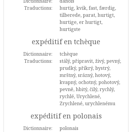
Dictionnaire:
danois
Traductions:
hurtig, kvik, fast, færdig,
tilberede, parat, hurtigt,
hurtige, er hurtigt,
hurtigste
expéditif en tchèque
Dictionnaire:
tchèque
Traductions:
stálý, připravit, živý, pevný,
prudký, příkrý, bystrý,
mrštný, srázný, hotový,
kvapný, ochotný, pohotový,
pevně, hbitý, čilý, rychlý,
rychlé, Urychlené,
Zrychlené, urychlenému
expéditif en polonais
Dictionnaire:
polonais