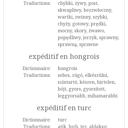
Traductions:
chybki, żywy, post,
skwapliwy, bezzwłoczny,
wartki, zwinny, szybki,
chyży, gotowy, prędki,
mocny, skory, żwawo,
popędliwy, jerzyk, sprawny,
sprawną, sprawne
expéditif en hongrois
Dictionnaire:
hongrois
Traductions:
sebes, zúgó, elkészülni,
színtartó, készen, hirtelen,
böjt, gyors, gyorsított,
leggyorsabb, mihamarabbi
expéditif en turc
Dictionnaire:
turc
Traductions:
atik, hızlı, tez, ahlaksız,