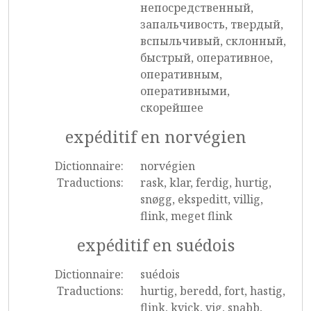
непосредственный,
запальчивость, твердый,
вспыльчивый, склонный,
быстрый, оперативное,
оперативным,
оперативными,
скорейшее
expéditif en norvégien
Dictionnaire:
norvégien
Traductions:
rask, klar, ferdig, hurtig,
snøgg, ekspeditt, villig,
flink, meget flink
expéditif en suédois
Dictionnaire:
suédois
Traductions:
hurtig, beredd, fort, hastig,
flink, kvick, vig, snabb,