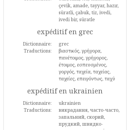
çevik, amade, tayyar, hazır,
süratli, çabuk, tiz, ivedi,
ivedi bir, süratle
expéditif en grec
Dictionnaire:
grec
Traductions:
βιαστικός, γρήγορα,
πανέτοιμος, γρήγορος,
έτοιμος, εσπευσμένος,
γοργός, ταχεία, ταχείας,
ταχείες, επειγόντως, ταχύ
expéditif en ukrainien
Dictionnaire:
ukrainien
Traductions:
викрадання, часто-часто,
запальний, скорий,
прудкий, швидко-