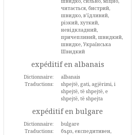
швидко, сильно, міцно,
читається, бистрий,
швидко, в'їдливий,
різкий, хуткий,
невідкладний,
причепливий, швидкий,
швидке, Українська
Швидкий
expéditif en albanais
Dictionnaire:
albanais
Traductions:
shpejtë, gati, agjërimi, i
shpejtë, të shpejtë, e
shpejtë, të shpejta
expéditif en bulgare
Dictionnaire:
bulgare
Traductions:
бърз, експедитивен,