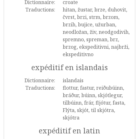
Dictionnaire:
croate
Traductions:
hitan, žustar, brze, duhovit,
čvrst, brzi, strm, brzom,
brzih, bujice, užurban,
neodložan, živ, neodgodivih,
spremno, spreman, brz,
brzog, ekspeditivni, najbrži,
ekspeditivno
expéditif en islandais
Dictionnaire:
islandais
Traductions:
flottur, fastur, reiðubúinn,
bráður, búinn, skjótlegur,
tilbúinn, frár, fljótur, fasta,
Flýta, skjót, til skjótra,
skjótra
expéditif en latin