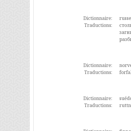
Dictionnaire:
russ
Traductions:
стол
загн
разб
Dictionnaire:
norv
Traductions:
forfa
Dictionnaire:
suéd
Traductions:
ruttn