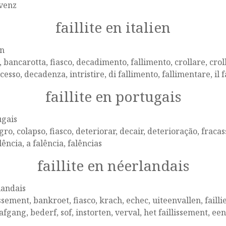
lvenz
faillite en italien
en
, bancarotta, fiasco, decadimento, fallimento, crollare, crollo
cesso, decadenza, intristire, di fallimento, fallimentare, il 
faillite en portugais
ugais
ro, colapso, fiasco, deteriorar, decair, deterioração, fracass
lência, a falência, falências
faillite en néerlandais
landais
issement, bankroet, fiasco, krach, echec, uiteenvallen, faill
 afgang, bederf, sof, instorten, verval, het faillissement, ee