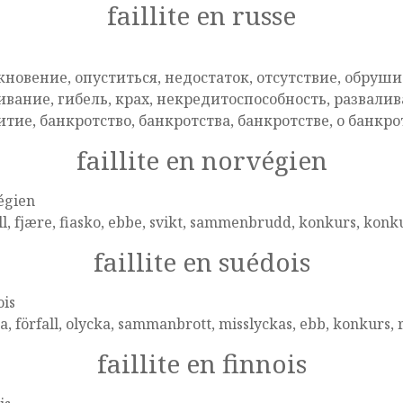
faillite en russe
e
кновение, опуститься, недостаток, отсутствие, обрушит
ивание, гибель, крах, некредитоспособность, развали
итие, банкротство, банкротства, банкротстве, о банкр
faillite en norvégien
égien
ll, fjære, fiasko, ebbe, svikt, sammenbrudd, konkurs, konk
faillite en suédois
ois
a, förfall, olycka, sammanbrott, misslyckas, ebb, konkurs, 
faillite en finnois