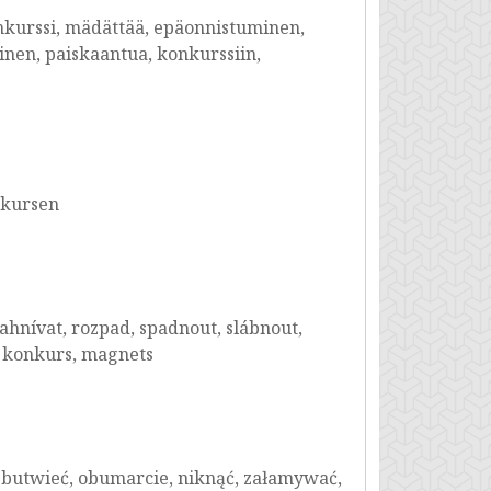
onkurssi, mädättää, epäonnistuminen,
inen, paiskaantua, konkurssiin,
nkursen
zahnívat, rozpad, spadnout, slábnout,
, konkurs, magnets
a, butwieć, obumarcie, niknąć, załamywać,