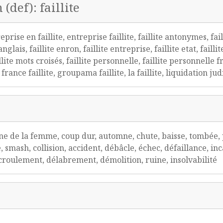
(def): faillite
eprise en faillite, entreprise faillite, faillite antonymes, failli
 anglais, faillite enron, faillite entreprise, faillite etat, fail
te mots croisés, faillite personnelle, faillite personnelle fran
 france faillite, groupama faillite, la faillite, liquidation jud
ne de la femme, coup dur, automne, chute, baisse, tombée, p
, smash, collision, accident, débâcle, échec, défaillance, inc
 écroulement, délabrement, démolition, ruine, insolvabilité