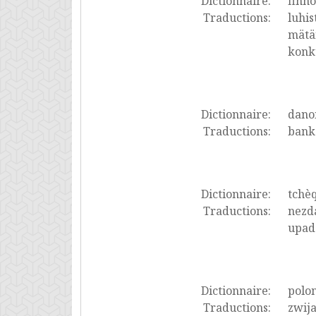
Dictionnaire:
finno
Traductions:
luhis
mätän
konku
Dictionnaire:
dano
Traductions:
bank
Dictionnaire:
tchè
Traductions:
nezda
upadá
Dictionnaire:
polon
Traductions:
zwija