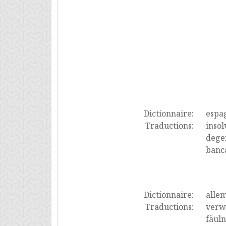
Dictionnaire:
espa
Traductions:
insol
degen
banc
Dictionnaire:
alle
Traductions:
verwe
fäuln