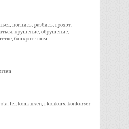
ься, погнить, разбить, грохот,
ваться, крушение, обрушение,
отстве, банкротством
ursen
röta, fel, konkursen, i konkurs, konkurser