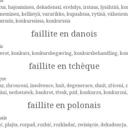
is
tus, hajoaminen, dekadenssi, erehdys, irstaus, lysähtää, k
eminen, kellistyä, vararikko, kupsahtaa, rytinä, vähenem
rssin, konkurssissa, konkurssia
faillite en danois
is
erot, konkurs, konkursbegæring, konkursbehandling, ko
faillite en tchèque
que
r, zhroucení, insolvence, hnít, degenerace, shnít, zřícení, 
ní, nedostatek, bankrot, třesk, pád, konkurzu, konkurzní
faillite en polonais
ais
ć, plajta, rozpad, rozbić, rozkładać, zwinięcie, dekadencj