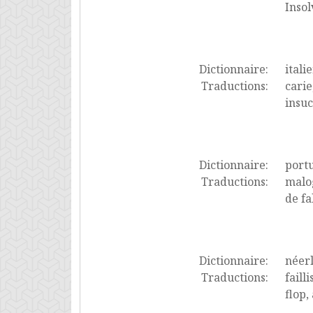
Inso
Dictionnaire:
itali
Traductions:
carie
insuc
Dictionnaire:
port
Traductions:
malog
de fa
Dictionnaire:
néer
Traductions:
faill
flop,