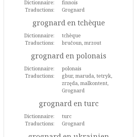
Dictionnaire:
finnois
Traductions:
Grognard
grognard en tchèque
Dictionnaire:
tchèque
Traductions:
bručoun, mrzout
grognard en polonais
Dictionnaire:
polonais
Traductions:
gbur, maruda, tetryk,
zrzęda, malkontent,
Grognard
grognard en turc
Dictionnaire:
turc
Traductions:
Grognard
grognard en ukrainien