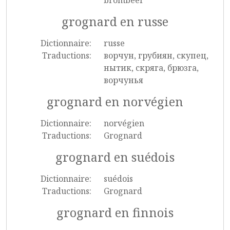
brombeer
grognard en russe
Dictionnaire:
russe
Traductions:
ворчун, грубиян, скупец,
нытик, скряга, брюзга,
ворчунья
grognard en norvégien
Dictionnaire:
norvégien
Traductions:
Grognard
grognard en suédois
Dictionnaire:
suédois
Traductions:
Grognard
grognard en finnois