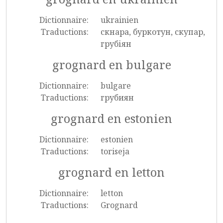
Dictionnaire:
ukrainien
Traductions:
скнара, буркотун, скупар,
грубіян
grognard en bulgare
Dictionnaire:
bulgare
Traductions:
грубиян
grognard en estonien
Dictionnaire:
estonien
Traductions:
toriseja
grognard en letton
Dictionnaire:
letton
Traductions:
Grognard